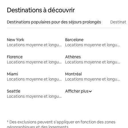
Destinations à découvrir
Destinations populaires pour des séjours prolongés
Destinati
New York
Barcelone
Locations moyenne et longue durée
Locations moyenne et longue durée
Florence
Athènes
Locations moyenne et longue durée
Locations moyenne et longue durée
Miami
Montréal
Locations moyenne et longue durée
Locations moyenne et longue durée
Seattle
Afficher plus
Locations moyenne et longue durée
* Des exclusions peuvent s'appliquer en fonction des zones
géographiques et des logements.