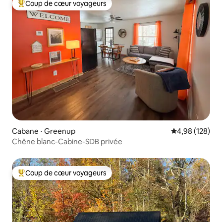
Coup de cœur voyageurs
Coups de cœur voyageurs les plus appréciés
Cabane ⋅ Greenup
Évaluation moy
4,98 (128)
Chêne blanc-Cabine-SDB privée
Coup de cœur voyageurs
Coups de cœur voyageurs les plus appréciés