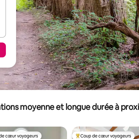
tions moyenne et longue durée à prox
de cœur voyageurs
Coup de cœur voyageurs
 cœur voyageurs les plus appréciés
Coups de cœur voyageurs les p