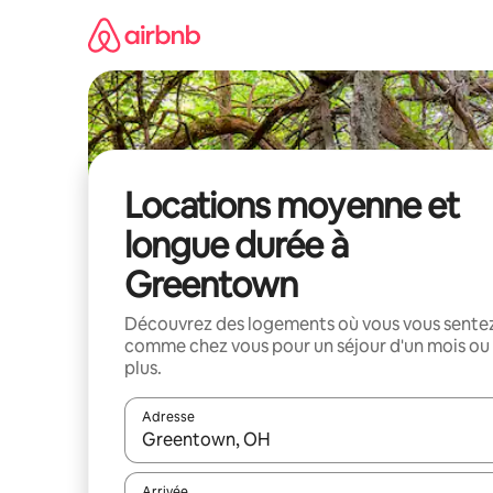
Aller
directement
au
contenu
Locations moyenne et
longue durée à
Greentown
Découvrez des logements où vous vous sente
comme chez vous pour un séjour d'un mois ou
plus.
Adresse
Lorsque les résultats s'affichent, utilisez les flèc
Arrivée