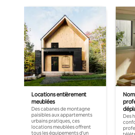
Locations entièrement
Noma
meublées
prof
dépl
Des cabanes de montagne
paisibles aux appartements
Des 
urbains pratiques, ces
confo
locations meublées offrent
profe
tous les équipements d'un
télét