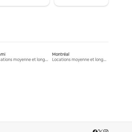
ami
Montréal
Locations moyenne et longue durée
Locations moyenne et longue durée