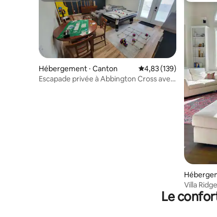
Hébergement ⋅ Canton
Évaluation moyenne sur
4,83 (139)
Escapade privée à Abbington Cross avec
jacuzzi et plus
Hébergem
Villa Rid
Le confor