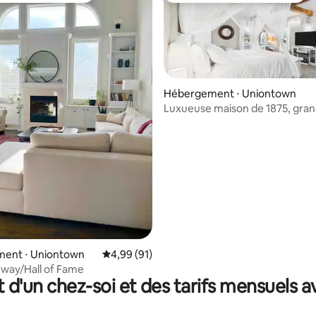
Hébergement ⋅ Uniontown
 la base de 139 commentaires : 4,83 sur 5
Luxueuse maison de 1875, gra
chambre principale + emplace
central
ent ⋅ Uniontown
Évaluation moyenne sur la base de 91 comme
4,99 (91)
geway/Hall of Fame
t d'un chez-soi et des tarifs mensuels 