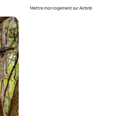
Mettre mon logement sur Airbnb
sant glisser.