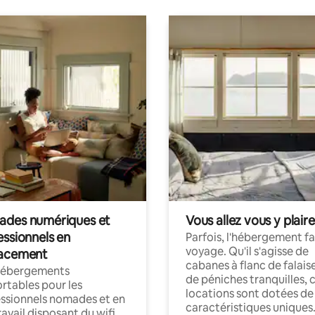
des numériques et
Vous allez vous y plaire
essionnels en
Parfois, l'hébergement fai
voyage. Qu'il s'agisse de
acement
cabanes à flanc de falais
hébergements
de péniches tranquilles, 
rtables pour les
locations sont dotées de
ssionnels nomades et en
caractéristiques uniques
ravail disposant du wifi