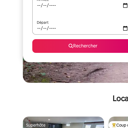
Départ
Rechercher
Loca
Superhôte
Coup 
Superhôte
Coups de