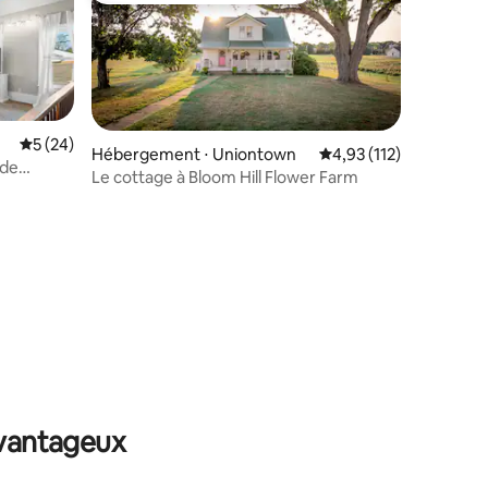
Évaluation moyenne sur la base de 24 commentaires : 5 sur 5
5 (24)
Hébergement ⋅ Uniontown
Évaluation moyenne sur
4,93 (112)
nde
Le cottage à Bloom Hill Flower Farm
ment
ntaires : 4,99 sur 5
avantageux