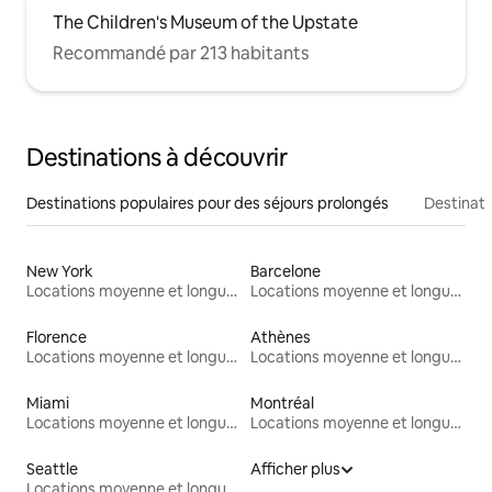
The Children's Museum of the Upstate
Recommandé par 213 habitants
Destinations à découvrir
Destinations populaires pour des séjours prolongés
Destinati
New York
Barcelone
Locations moyenne et longue durée
Locations moyenne et longue durée
Florence
Athènes
Locations moyenne et longue durée
Locations moyenne et longue durée
Miami
Montréal
Locations moyenne et longue durée
Locations moyenne et longue durée
Seattle
Afficher plus
Locations moyenne et longue durée