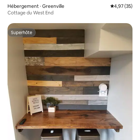
Hébergement ⋅ Greenville
Évaluation mo
4,97 (35)
Cottage du West End
Superhôte
Superhôte