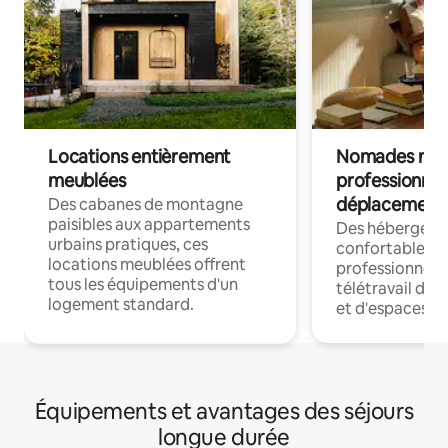
Locations entièrement
Nomades num
meublées
professionnel
déplacement
Des cabanes de montagne
paisibles aux appartements
Des hébergem
urbains pratiques, ces
confortables p
locations meublées offrent
professionnels
tous les équipements d'un
télétravail dis
logement standard.
et d'espaces de
Équipements et avantages des séjours
longue durée