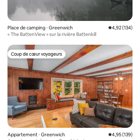
Place de camping ⋅ Greenwich
Évaluation moy
4,92 (134)
« The BattenView » sur la rivière Battenkill
Coup de cœur voyageurs
Coup de cœur voyageurs
Appartement ⋅ Greenwich
Évaluation moy
4,95 (139)