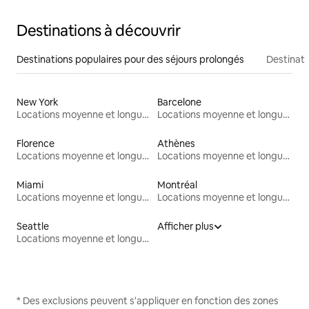
Destinations à découvrir
Destinations populaires pour des séjours prolongés
Destinati
New York
Barcelone
Locations moyenne et longue durée
Locations moyenne et longue durée
Florence
Athènes
Locations moyenne et longue durée
Locations moyenne et longue durée
Miami
Montréal
Locations moyenne et longue durée
Locations moyenne et longue durée
Seattle
Afficher plus
Locations moyenne et longue durée
* Des exclusions peuvent s'appliquer en fonction des zones