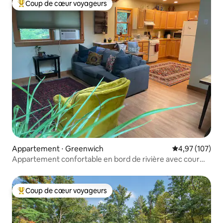
Coup de cœur voyageurs
Coups de cœur voyageurs les plus appréciés
Appartement ⋅ Greenwich
Évaluation moy
4,97 (107)
Appartement confortable en bord de rivière avec cour
arrière privée
Coup de cœur voyageurs
Coups de cœur voyageurs les plus appréciés