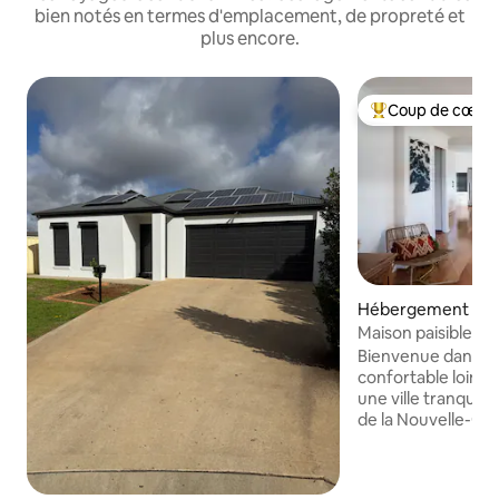
bien notés en termes d'emplacement, de propreté et
plus encore.
Coup de cœur 
Coups de cœur vo
Hébergement ⋅ Y
Maison paisible dan
Bienvenue dans v
confortable loin d
une ville tranquille
de la Nouvelle-Gal
maison en brique
4 chambres peut ac
8 personnes et est