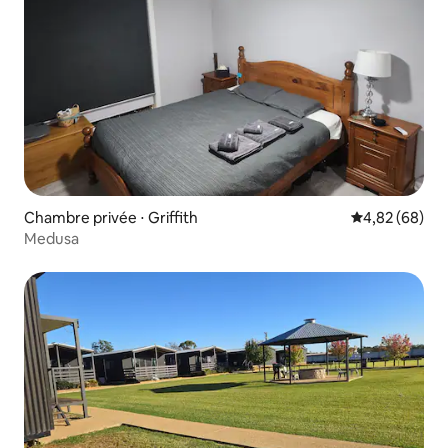
Chambre privée ⋅ Griffith
Évaluation mo
4,82 (68)
Medusa