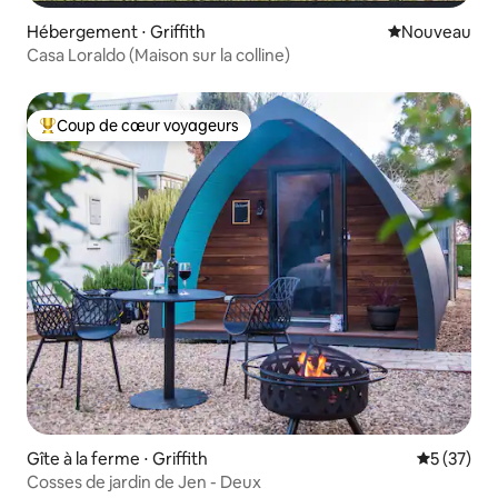
Hébergement ⋅ Griffith
Nouvel hébe
Nouveau
Casa Loraldo (Maison sur la colline)
Coup de cœur voyageurs
Coups de cœur voyageurs les plus appréciés
Gîte à la ferme ⋅ Griffith
Évaluation
5 (37)
Cosses de jardin de Jen - Deux