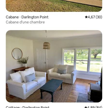
Cabane ⋅ Darlington Point
Évaluation mo
4,67 (30)
Cabane d'une chambre
Cottage ⋅ Darlington Point
Évaluation mo
4,89 (84)