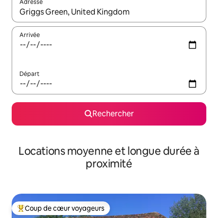
Adresse
Lorsque les résultats s'affichent, utilisez les flèches vers le hau
Arrivée
Départ
Rechercher
Locations moyenne et longue durée à
proximité
Coup de cœur voyageurs
Coups de cœur voyageurs les plus appréciés