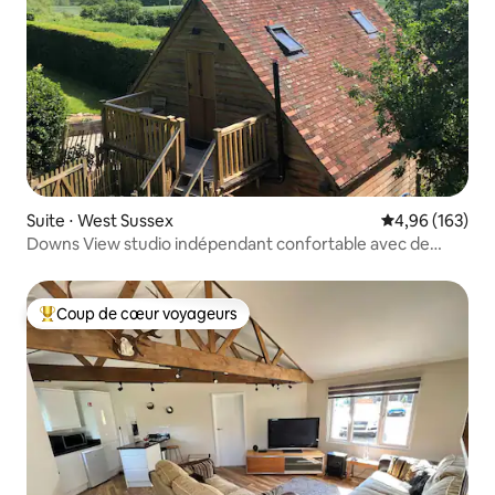
Suite ⋅ West Sussex
Évaluation moy
4,96 (163)
Downs View studio indépendant confortable avec de
belles vues
Coup de cœur voyageurs
Coups de cœur voyageurs les plus appréciés