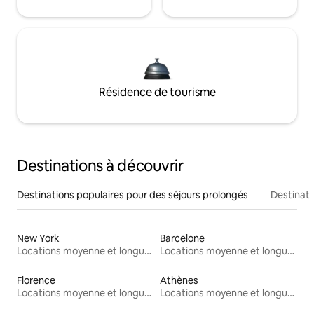
Résidence de tourisme
Destinations à découvrir
Destinations populaires pour des séjours prolongés
Destinati
New York
Barcelone
Locations moyenne et longue durée
Locations moyenne et longue durée
Florence
Athènes
Locations moyenne et longue durée
Locations moyenne et longue durée