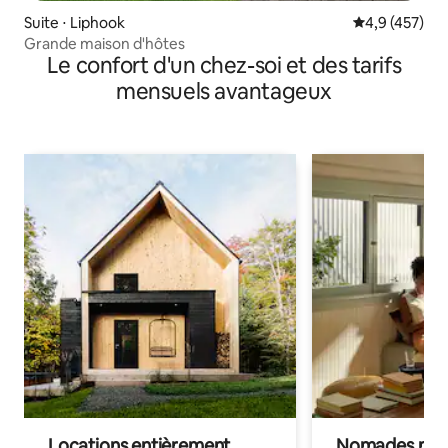
Suite ⋅ Liphook
Évaluation mo
4,9 (457)
Grande maison d'hôtes
Le confort d'un chez-soi et des tarifs
mensuels avantageux
Locations entièrement
Nomades num