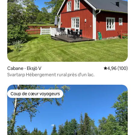
Cabane ⋅ Eksjö V
Évaluation moy
4,96 (100)
Svartarp Hébergement rural près d'un lac.
Coup de cœur voyageurs
Coup de cœur voyageurs