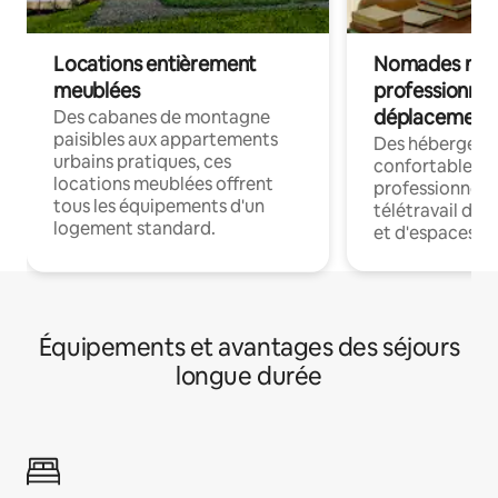
Locations entièrement
Nomades num
meublées
professionnel
déplacement
Des cabanes de montagne
paisibles aux appartements
Des hébergem
urbains pratiques, ces
confortables p
locations meublées offrent
professionnels
tous les équipements d'un
télétravail dis
logement standard.
et d'espaces de
Équipements et avantages des séjours
longue durée