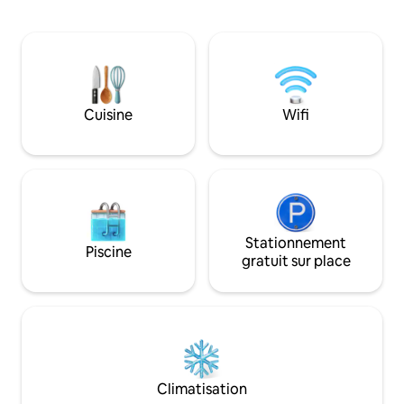
kitchenette privé
pour bébé avec moustiquaire est
travail dédié et d
disponible. Une terrasse à l'avant et à
haut débit. Son e
l'arrière, un lave-linge et des ventilateurs
son accès facile au
supplémentaires ajoutent au confort.
aux bureaux gouv
Idéal pour des séjours plus longs, un
établissements de
workation ou quelques jours à un
principales en font
rythme plus lent.
Cuisine
Wifi
les voyageurs d'aff
Stationnement
Piscine
gratuit sur place
Climatisation