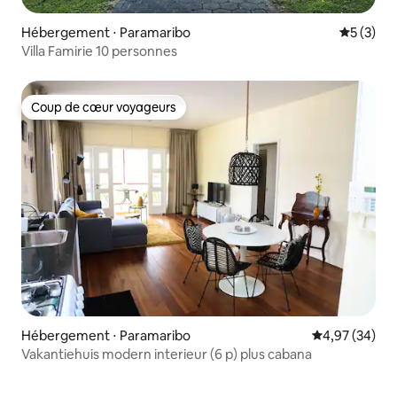
Hébergement ⋅ Paramaribo
Évaluatio
5 (3)
Villa Famirie 10 personnes
Coup de cœur voyageurs
Coup de cœur voyageurs
Hébergement ⋅ Paramaribo
Évaluation mo
4,97 (34)
Vakantiehuis modern interieur (6 p) plus cabana