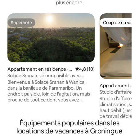
plus encore.
Superhôte
Coup de cœur vo
Superhôte
Coup de cœur vo
Appartement en résidence ⋅
Évaluation moyenne sur la bas
4,8 (10)
Wanica
Solace Sranan, séjour paisible avec
espace de travail
Bienvenue à Solace Sranan à Wanica,
Appartement ⋅ Pa
dans la banlieue de Paramaribo. Un
Studio d'affaires As
endroit paisible, loin de l'agitation, mais
Espace de travail
Studio d'affaires 
proche de tout ce dont vous avez
climatisation, salle
besoin. L'appartement dispose de deux
haut débit (jusqu'
chambres climatisées, d'un salon
de travail dédié a
lumineux et d'une cuisine. La table à
Équipements populaires dans les
bureau et écran (HDMI). C
manger sert également d'espace de
offrir à la fois con
travail, avec une connexion Wi-Fi rapide
locations de vacances à Groningue
studio dispose d'u
et une imprimante sur demande. Un lit