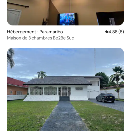
Hébergement ⋅ Paramaribo
Évaluation m
4,88 (8)
Maison de 3 chambres Be2Be Sud