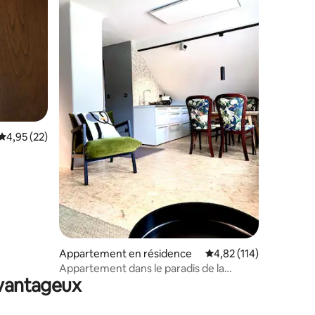
ntaires : 4,81 sur 5
Évaluation moyenne sur la base de 22 commentaires : 4,95 sur 5
4,95 (22)
Appartement en résidence
Évaluation moyenne sur
4,82 (114)
Appartement dans le paradis de la
avantageux
randonnée et du plein air de Veitsch