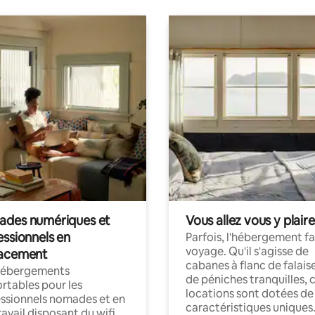
des numériques et
Vous allez vous y plaire
essionnels en
Parfois, l'hébergement fai
voyage. Qu'il s'agisse de
acement
cabanes à flanc de falais
hébergements
de péniches tranquilles, 
rtables pour les
locations sont dotées de
ssionnels nomades et en
caractéristiques uniques
ravail disposant du wifi