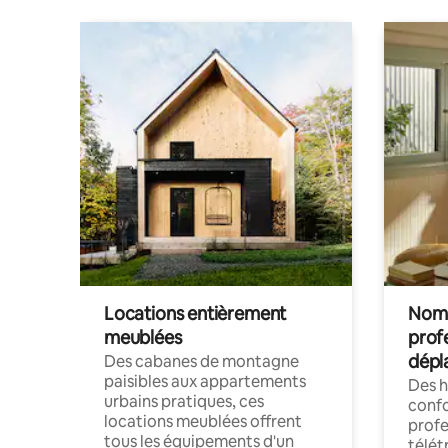
Locations entièrement
Noma
meublées
prof
dépl
Des cabanes de montagne
paisibles aux appartements
Des 
urbains pratiques, ces
confo
locations meublées offrent
profe
tous les équipements d'un
télét