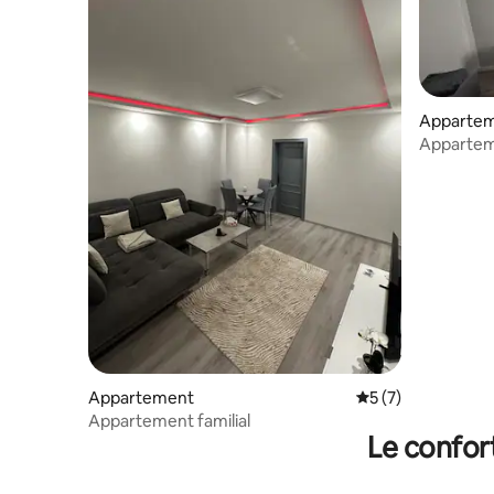
Apparte
Appartem
Appartement
Évaluation moyenn
5 (7)
Appartement familial
Le confor