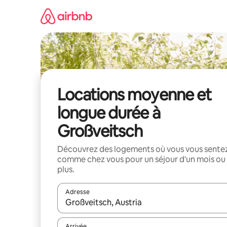
Aller
directement
au
contenu
Locations moyenne et
longue durée à
Großveitsch
Découvrez des logements où vous vous sente
comme chez vous pour un séjour d'un mois ou
plus.
Adresse
Lorsque les résultats s'affichent, utilisez les flèc
Arrivée