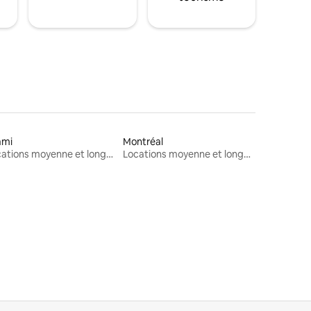
ami
Montréal
Locations moyenne et longue durée
Locations moyenne et longue durée