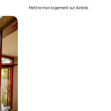
Mettre mon logement sur Airbnb
sant glisser.