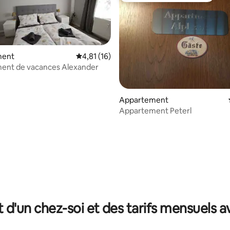
ment
Évaluation moyenne sur la base de 16 comme
4,81 (16)
ent de vacances Alexander
Appartement
Appartement Peterl
e sur la base de 7 commentaires : 5 sur 5
t d'un chez-soi et des tarifs mensuels 