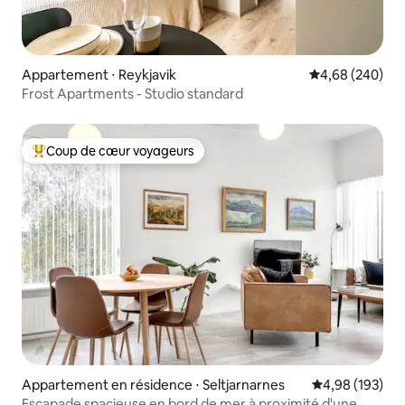
Appartement ⋅ Reykjavik
Évaluation moy
4,68 (240)
Frost Apartments - Studio standard
Coup de cœur voyageurs
Coups de cœur voyageurs les plus appréciés
Appartement en résidence ⋅ Seltjarnarnes
Évaluation moy
4,98 (193)
Escapade spacieuse en bord de mer à proximité d'une