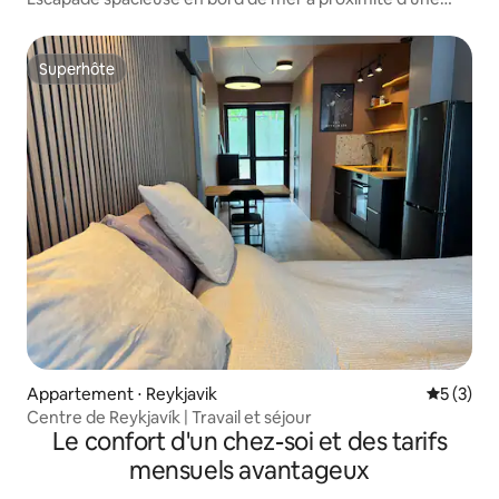
réserve naturelle
Superhôte
Superhôte
Appartement ⋅ Reykjavik
Évaluatio
5 (3)
Centre de Reykjavík | Travail et séjour
Le confort d'un chez-soi et des tarifs
mensuels avantageux