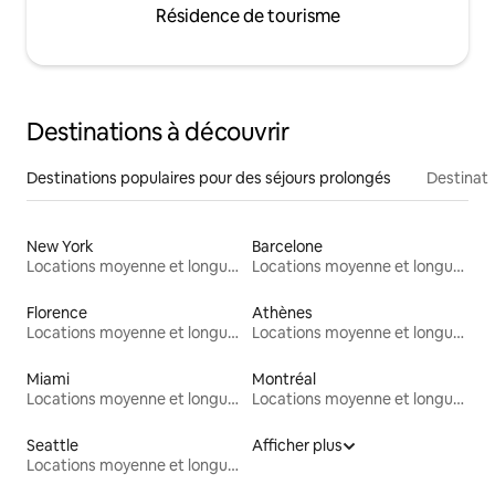
Résidence de tourisme
Destinations à découvrir
Destinations populaires pour des séjours prolongés
Destinati
New York
Barcelone
Locations moyenne et longue durée
Locations moyenne et longue durée
Florence
Athènes
Locations moyenne et longue durée
Locations moyenne et longue durée
Miami
Montréal
Locations moyenne et longue durée
Locations moyenne et longue durée
Seattle
Afficher plus
Locations moyenne et longue durée