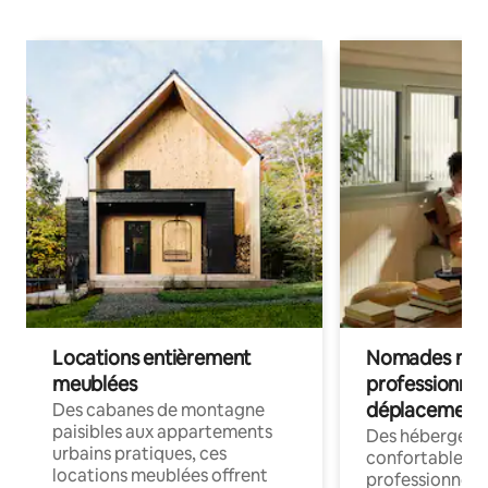
Locations entièrement
Nomades num
meublées
professionnel
déplacement
Des cabanes de montagne
paisibles aux appartements
Des hébergem
urbains pratiques, ces
confortables p
locations meublées offrent
professionnels