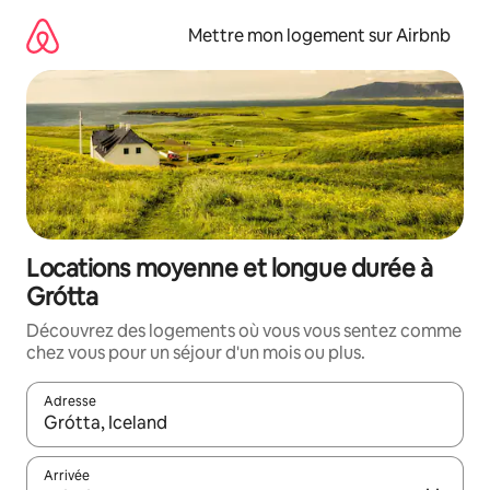
Aller
directement
Mettre mon logement sur Airbnb
au
contenu
Locations moyenne et longue durée à
Grótta
Découvrez des logements où vous vous sentez comme
chez vous pour un séjour d'un mois ou plus.
Adresse
Lorsque les résultats s'affichent, utilisez les flèches vers le hau
Arrivée