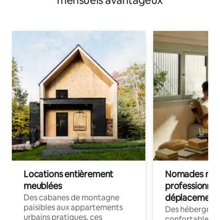
mensuels avantageux
Locations entièrement
Nomades num
meublées
professionnel
déplacement
Des cabanes de montagne
paisibles aux appartements
Des hébergem
urbains pratiques, ces
confortables p