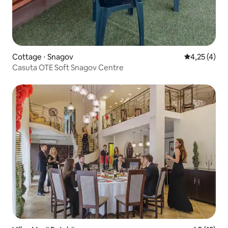
Cottage ⋅ Snagov
Évaluation m
4,25 (4)
Casuta OTE Soft Snagov Centre