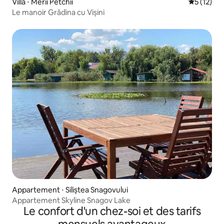
Villa ⋅ Merii Petchii
Évaluation
5 (12)
Le manoir Grădina cu Vișini
Appartement ⋅ Siliștea Snagovului
Appartement Skyline Snagov Lake
Le confort d'un chez-soi et des tarifs