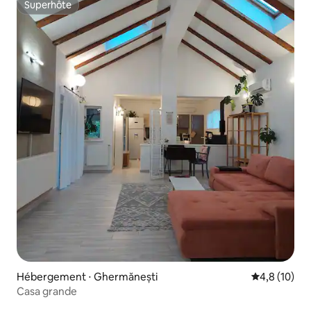
Superhôte
Superhôte
Hébergement ⋅ Ghermănești
Évaluation m
4,8 (10)
Casa grande