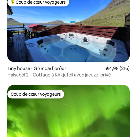
Coup de cœur voyageurs
Coups de cœur voyageurs les plus appréciés
Tiny house ⋅ Grundarfjörður
Évaluation moy
4,98 (216)
Hálsaból 2 – Cottage à Kirkjufell avec jacuzzi privé
Coup de cœur voyageurs
Coup de cœur voyageurs