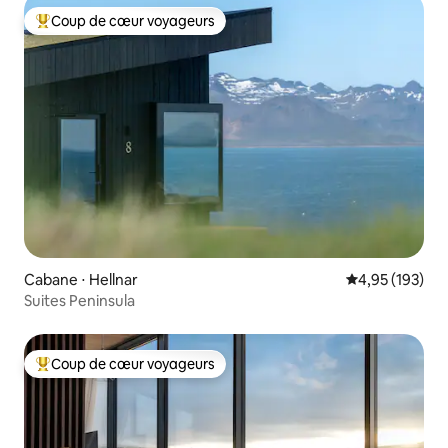
Coup de cœur voyageurs
Coups de cœur voyageurs les plus appréciés
Cabane ⋅ Hellnar
Évaluation moy
4,95 (193)
Suites Peninsula
Coup de cœur voyageurs
Coups de cœur voyageurs les plus appréciés