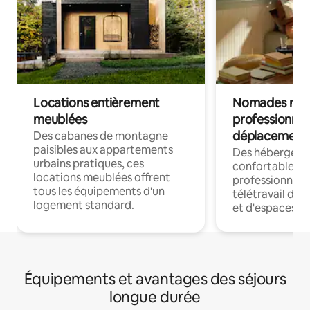
Locations entièrement
Nomades num
meublées
professionnel
déplacement
Des cabanes de montagne
paisibles aux appartements
Des hébergem
urbains pratiques, ces
confortables p
locations meublées offrent
professionnels
tous les équipements d'un
télétravail dis
logement standard.
et d'espaces de
Équipements et avantages des séjours
longue durée