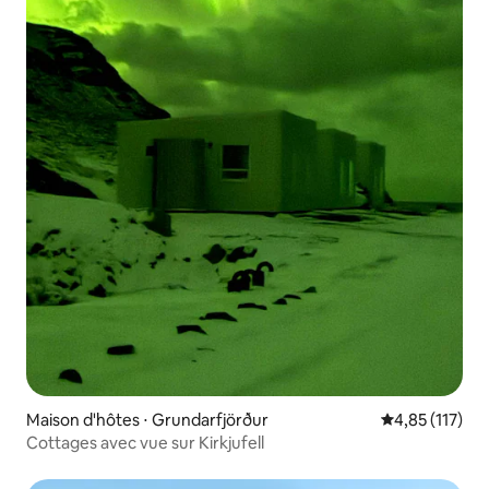
Maison d'hôtes ⋅ Grundarfjörður
Évaluation moy
4,85 (117)
Cottages avec vue sur Kirkjufell