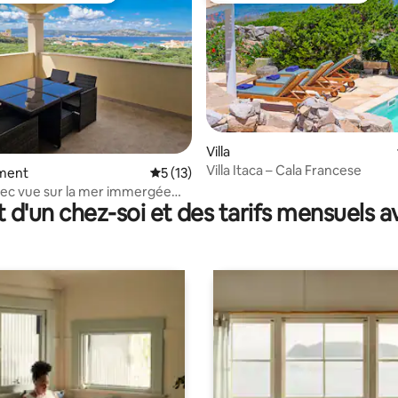
Villa
Villa Itaca – Cala Francese
e sur la base de 6 commentaires : 5 sur 5
ment
Évaluation moyenne sur la base de 13 co
5 (13)
ec vue sur la mer immergée
t d'un chez-soi et des tarifs mensuels 
nature préservée