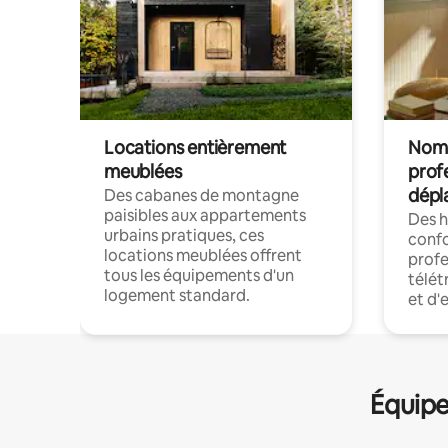
Locations entièrement
Noma
meublées
prof
dépl
Des cabanes de montagne
paisibles aux appartements
Des 
urbains pratiques, ces
confo
locations meublées offrent
profe
tous les équipements d'un
télét
logement standard.
et d'
Équipe