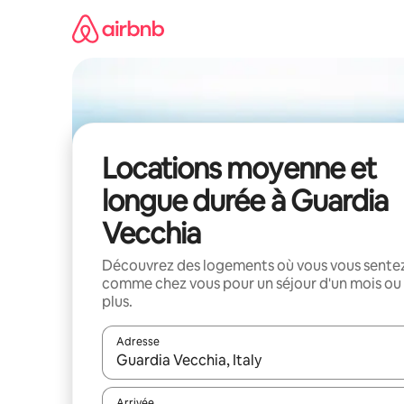
Aller
directement
au
contenu
Locations moyenne et
longue durée à Guardia
Vecchia
Découvrez des logements où vous vous sente
comme chez vous pour un séjour d'un mois ou
plus.
Adresse
Lorsque les résultats s'affichent, utilisez les flèc
Arrivée