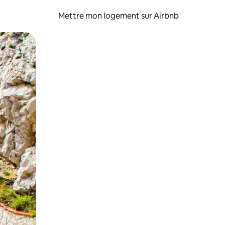
Mettre mon logement sur Airbnb
sant glisser.