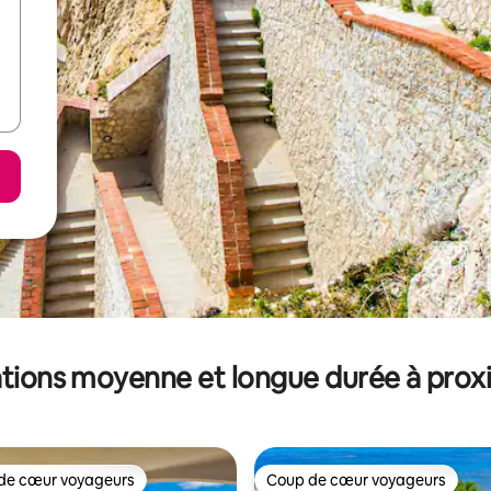
tions moyenne et longue durée à prox
de cœur voyageurs
Coup de cœur voyageurs
 cœur voyageurs les plus appréciés
Coup de cœur voyageurs