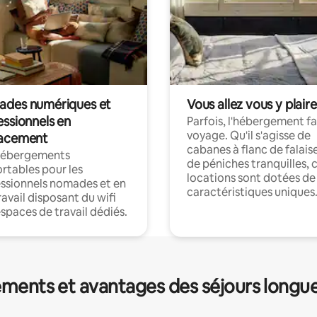
des numériques et
Vous allez vous y plaire
essionnels en
Parfois, l'hébergement fai
voyage. Qu'il s'agisse de
acement
cabanes à flanc de falais
hébergements
de péniches tranquilles, 
rtables pour les
locations sont dotées de
ssionnels nomades et en
caractéristiques uniques
ravail disposant du wifi
espaces de travail dédiés.
ments et avantages des séjours longu