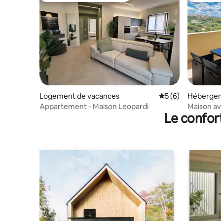
Logement de vacances
Évaluation moyenn
5 (6)
Héberge
Appartement - Maison Leopardi
Maison av
Le confor
dans une 