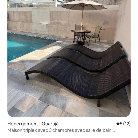
Hébergement ⋅ Guarujá
Évaluation
5 (12)
Maison triplex avec 3 chambres avec salle de bain
privative, 12 couchages, à 400 mètres de la plage