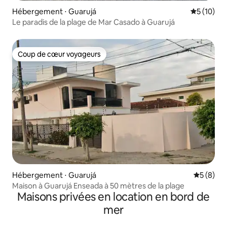
Hébergement ⋅ Guarujá
Évaluation
5 (10)
Le paradis de la plage de Mar Casado à Guarujá
Coup de cœur voyageurs
Coup de cœur voyageurs
Hébergement ⋅ Guarujá
Évaluatio
5 (8)
Maison à Guarujá Enseada à 50 mètres de la plage
Maisons privées en location en bord de
mer