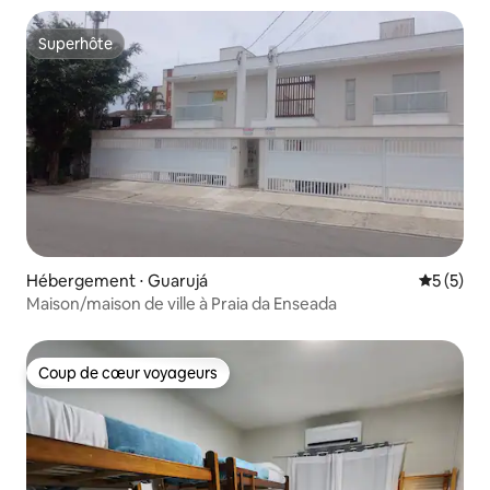
Superhôte
Superhôte
Hébergement ⋅ Guarujá
Évaluatio
5 (5)
Maison/maison de ville à Praia da Enseada
Coup de cœur voyageurs
Coup de cœur voyageurs