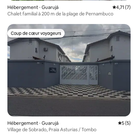
Hébergement ⋅ Guarujá
Évaluation 
4,71 (7)
Chalet familial à 200 m de la plage de Pernambuco
Coup de cœur voyageurs
Coup de cœur voyageurs
Hébergement ⋅ Guarujá
Évaluatio
5 (5)
Village de Sobrado, Praia Asturias / Tombo