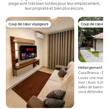
plage sont très bien notées pour leur emplacement,
leur propreté et bien plus encore.
Coup de cœur voyageurs
Coup de cœur vo
Coup de cœur voyageurs
Coup de cœur vo
Hébergement ⋅ Gu
Casa Branca - Bor
Branca
Louez une maison i
mer ! Avec 3 cham
salles de bains et 
vous détendre en 
dispose d'une conn
climatisation et d'
entièrement équip