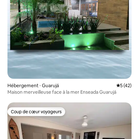
Hébergement ⋅ Guarujá
Évaluation
5 (42)
Maison merveilleuse face à la mer Enseada Guarujá
Coup de cœur voyageurs
Coup de cœur voyageurs