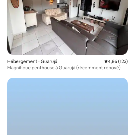
Hébergement ⋅ Guarujá
Évaluation moy
4,86 (123)
Magnifique penthouse à Guarujá (récemment rénové)