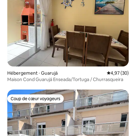
Hébergement ⋅ Guarujá
Évaluation mo
4,97 (30)
Maison Cond Guarujá Enseada/Tortuga / Churrasqueira
Coup de cœur voyageurs
Coup de cœur voyageurs