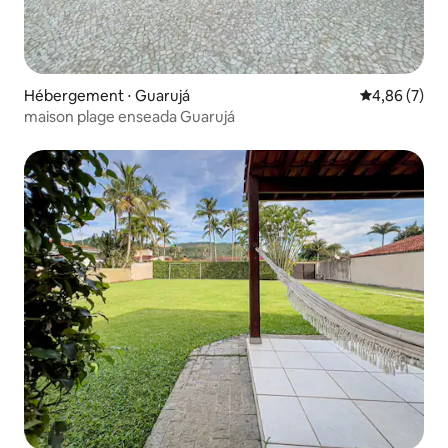
Hébergement ⋅ Guarujá
Évaluation m
4,86 (7)
maison plage enseada Guarujá