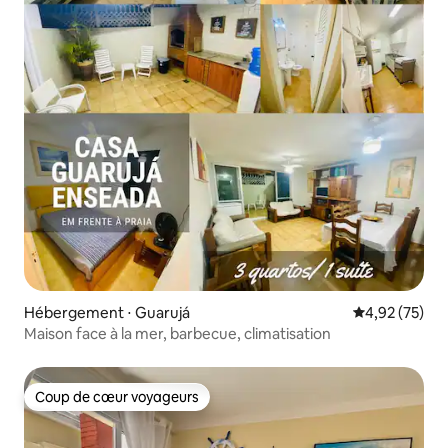
Hébergement ⋅ Guarujá
Évaluation mo
4,92 (75)
Maison face à la mer, barbecue, climatisation
Coup de cœur voyageurs
Coup de cœur voyageurs