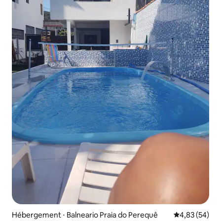
Hébergement ⋅ Balneario Praia do Perequê
Évaluation mo
4,83 (54)