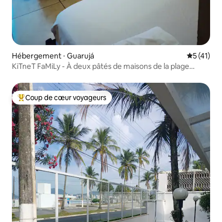
Hébergement ⋅ Guarujá
Évaluation
5 (41)
KiTneT FaMiLy - À deux pâtés de maisons de la plage
Enseada-Gja
Coup de cœur voyageurs
Coups de cœur voyageurs les plus appréciés