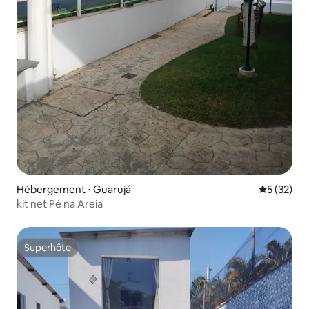
Hébergement ⋅ Guarujá
Évaluation
5 (32)
kit net Pé na Areia
Superhôte
Superhôte