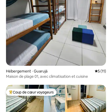
Hébergement ⋅ Guarujá
Évaluatio
5 (11)
Maison de plage 01, avec climatisation et cuisine
Coup de cœur voyageurs
Coups de cœur voyageurs les plus appréciés