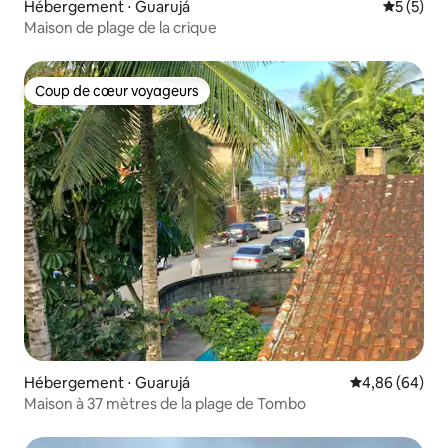
Hébergement ⋅ Guarujá
Évaluatio
5 (5)
Maison de plage de la crique
Coup de cœur voyageurs
Coup de cœur voyageurs
Hébergement ⋅ Guarujá
Évaluation mo
4,86 (64)
Maison à 37 mètres de la plage de Tombo