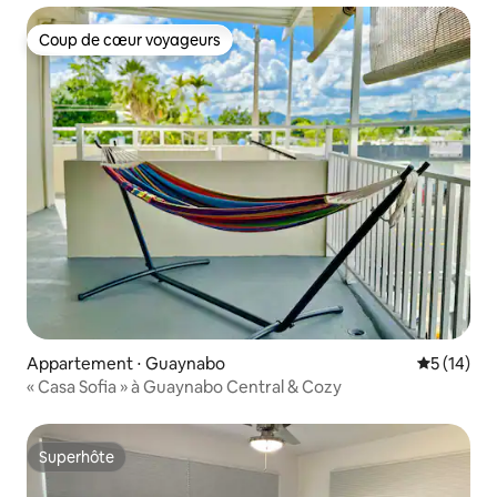
Coup de cœur voyageurs
Coup de cœur voyageurs
Appartement ⋅ Guaynabo
Évaluation
5 (14)
« Casa Sofia » à Guaynabo Central & Cozy
Superhôte
Superhôte