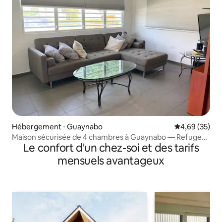
Hébergement ⋅ Guaynabo
Évaluation mo
4,69 (35)
Maison sécurisée de 4 chambres à Guaynabo — Refuge
Le confort d'un chez-soi et des tarifs
familial et professionnel
mensuels avantageux