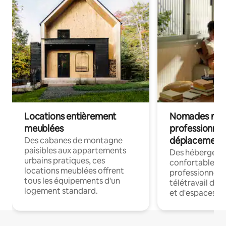
Locations entièrement
Nomades num
meublées
professionnel
déplacement
Des cabanes de montagne
paisibles aux appartements
Des hébergem
urbains pratiques, ces
confortables p
locations meublées offrent
professionnels
tous les équipements d'un
télétravail dis
logement standard.
et d'espaces de