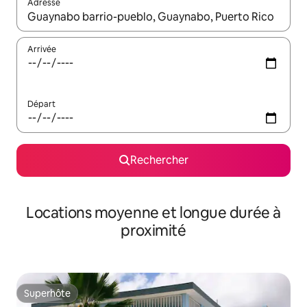
Adresse
Lorsque les résultats s'affichent, utilisez les flèches vers le hau
Arrivée
Départ
Rechercher
Locations moyenne et longue durée à
proximité
Superhôte
Superhôte