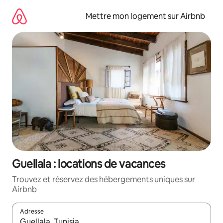
Aller
directement
Mettre mon logement sur Airbnb
au
contenu
Guellala : locations de vacances
Trouvez et réservez des hébergements uniques sur
Airbnb
Adresse
Lorsque les résultats s'affichent, utilisez les flèches vers le hau