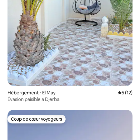
Hébergement ⋅ El May
Évaluation
5 (12)
Évasion paisible a Djerba.
Coup de cœur voyageurs
Coup de cœur voyageurs