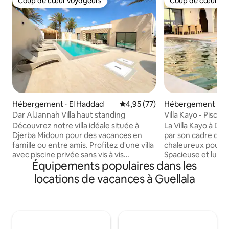
Coup de cœur voyageurs
Coup de cœur vo
Coup de cœur voyageurs
Coup de cœur vo
Hébergement ⋅ El Haddad
Évaluation moyenne sur la base
4,95 (77)
Hébergement ⋅ Dj
n
Dar AlJannah Villa haut standing
Villa Kayo - Piscine
min
Découvrez notre villa idéale située à
La Villa Kayo à Dj
Djerba Midoun pour des vacances en
par son cadre de v
famille ou entre amis. Profitez d'une villa
chaleureux pour to
avec piscine privée sans vis à vis
Spacieuse et lumin
Équipements populaires dans les
entourée de palmiers offrant une
3 chambres dont u
tranquillité absolue Idéalement située à
d’un grand salon co
locations de vacances à Guellala
quelques minutes des plus belles plages
entièrement équipée 
de Djerba et à 10 minutes du centre de
terrasse aménagée
Midoun. Les attractions touristiques
vis-à-vis. Sa prox
comme le parc des crocodiles, l'aqua
de la mer en voiture permet de prof
parc, le golf, les balades en quad… sont à
facilement des plai