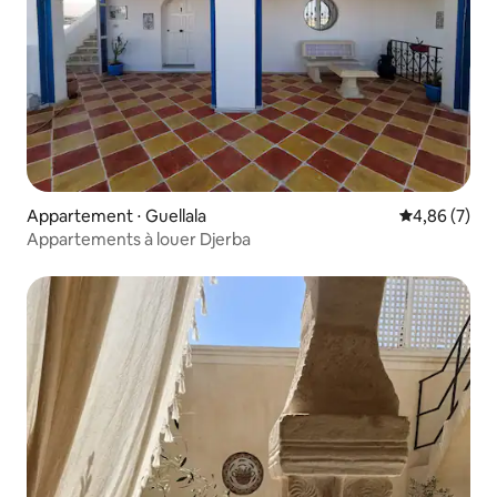
Appartement ⋅ Guellala
Évaluation m
4,86 (7)
Appartements à louer Djerba