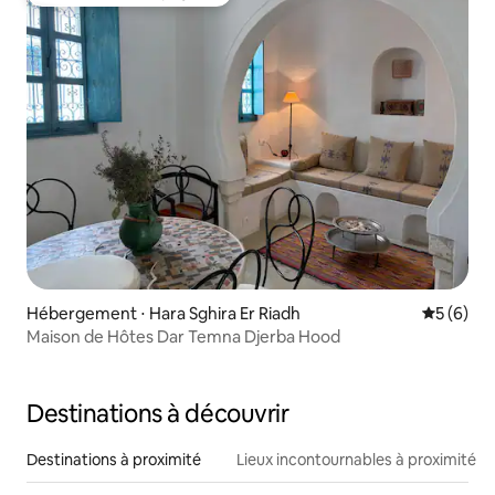
Coup de cœur voyageurs
Hébergement ⋅ Hara Sghira Er Riadh
Évaluatio
5 (6)
Maison de Hôtes Dar Temna Djerba Hood
Destinations à découvrir
Destinations à proximité
Lieux incontournables à proximité