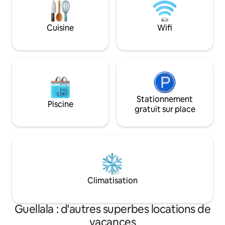
quelques minutes. Profitez d'un séjour
véritable havre de 
inoubliable dans ce logement unique.
moderne et emplac
Cuisine
Wifi
Stationnement
Piscine
gratuit sur place
Climatisation
Guellala : d'autres superbes locations de
vacances