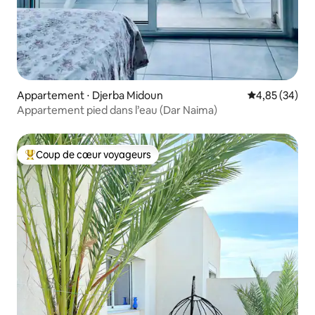
Appartement ⋅ Djerba Midoun
Évaluation mo
4,85 (34)
Appartement pied dans l’eau (Dar Naima)
Coup de cœur voyageurs
Coups de cœur voyageurs les plus appréciés