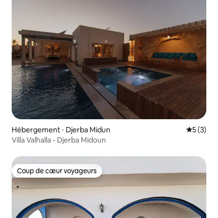
Hébergement ⋅ Djerba Midun
Évaluatio
5 (3)
Villa Valhalla - Djerba Midoun
Coup de cœur voyageurs
Coup de cœur voyageurs