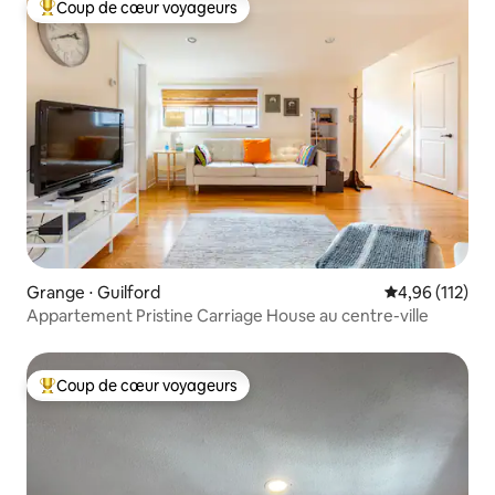
Coup de cœur voyageurs
Coups de cœur voyageurs les plus appréciés
Grange ⋅ Guilford
Évaluation moy
4,96 (112)
Appartement Pristine Carriage House au centre-ville
Coup de cœur voyageurs
Coups de cœur voyageurs les plus appréciés