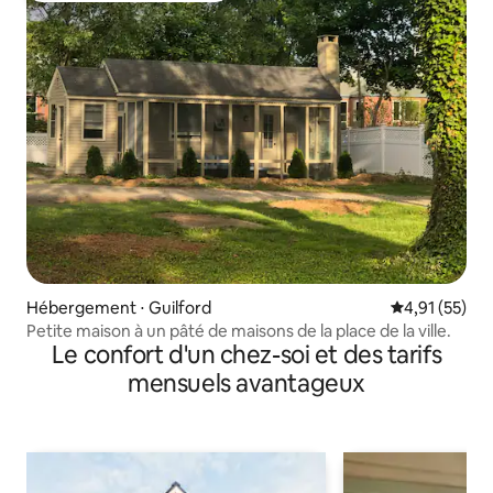
Hébergement ⋅ Guilford
Évaluation mo
4,91 (55)
Petite maison à un pâté de maisons de la place de la ville.
Le confort d'un chez-soi et des tarifs
mensuels avantageux