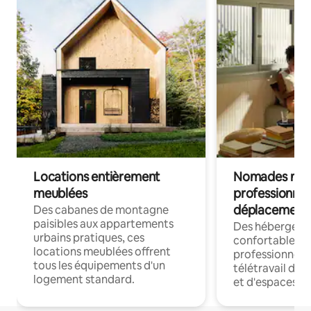
Locations entièrement
Nomades num
meublées
professionnel
déplacement
Des cabanes de montagne
paisibles aux appartements
Des hébergem
urbains pratiques, ces
confortables p
locations meublées offrent
professionnels
tous les équipements d'un
télétravail dis
logement standard.
et d'espaces de