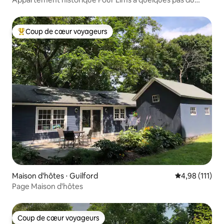
Green
Coup de cœur voyageurs
Coups de cœur voyageurs les plus appréciés
Maison d'hôtes ⋅ Guilford
Évaluation moy
4,98 (111)
Page Maison d'hôtes
Coup de cœur voyageurs
Coup de cœur voyageurs