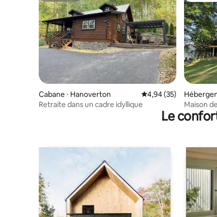
Cabane ⋅ Hanoverton
Évaluation moyenne sur
4,94 (35)
Hébergem
Retraite dans un cadre idyllique
Maison de 
Le confor
14 perso