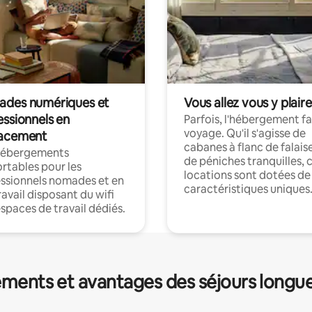
des numériques et
Vous allez vous y plaire
essionnels en
Parfois, l'hébergement fai
voyage. Qu'il s'agisse de
acement
cabanes à flanc de falais
hébergements
de péniches tranquilles, 
rtables pour les
locations sont dotées de
ssionnels nomades et en
caractéristiques uniques
ravail disposant du wifi
espaces de travail dédiés.
ments et avantages des séjours longu