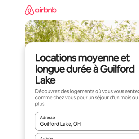
Aller
directement
au
contenu
Locations moyenne et
longue durée à Guilford
Lake
Découvrez des logements où vous vous sente
comme chez vous pour un séjour d'un mois ou
plus.
Adresse
Lorsque les résultats s'affichent, utilisez les flèc
Arrivée