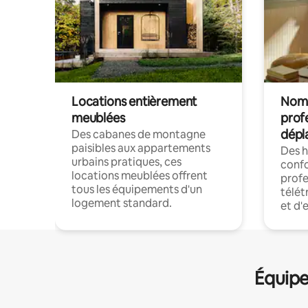
Locations entièrement
Noma
meublées
prof
dépl
Des cabanes de montagne
paisibles aux appartements
Des 
urbains pratiques, ces
confo
locations meublées offrent
profe
tous les équipements d'un
télét
logement standard.
et d'
Équipe