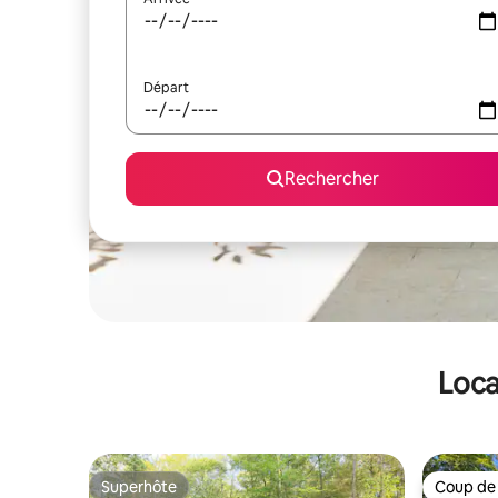
Départ
Rechercher
Loca
Superhôte
Coup de
Superhôte
Coup de