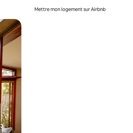
Mettre mon logement sur Airbnb
sant glisser.