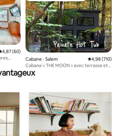
Évaluation moyenne sur la base de 60 commentaires : 4,87 sur 5
4,87 (60)
bres
ntaires : 4,83 sur 5
Cabane ⋅ Salem
Évaluation moyenne sur
4,98 (710)
Cabane « THE MOON » avec terrasse et
avantageux
jacuzzi privé