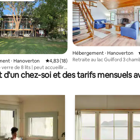
Hébergement ⋅ Hanoverton
Retraite au lac Guilford 3 cham
 la base de 35 commentaires : 4,94 sur 5
ent ⋅ Hanoverton
Évaluation moyenne sur la base de 18 comme
4,83 (18)
2 salles de bain wifi
verre de 8 lits | peut accueillir
t d'un chez-soi et des tarifs mensuels 
nnes