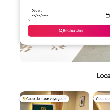
Départ
Rechercher
Loca
Coup de cœur voyageurs
Coup de
Coups de cœur voyageurs les plus appréciés
Coup de