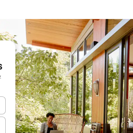
s
z
hes vers le haut et vers le bas pour les parcourir ou en appuyant et en fai