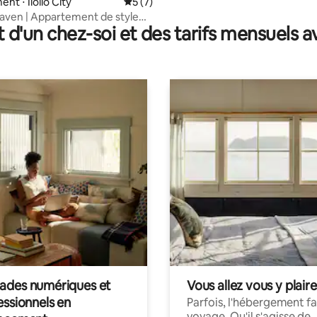
t ⋅ Iloilo City
Évaluation moyenne sur la base de 7 co
5 (7)
aven | Appartement de style
t d'un chez-soi et des tarifs mensuels 
des numériques et
Vous allez vous y plaire
essionnels en
Parfois, l'hébergement fai
voyage. Qu'il s'agisse de