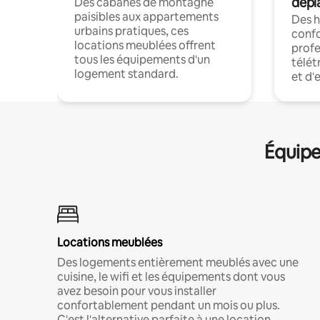
dépl
Des cabanes de montagne
paisibles aux appartements
Des 
urbains pratiques, ces
confo
locations meublées offrent
profe
tous les équipements d'un
télét
logement standard.
et d'
Équipe
Locations meublées
Des logements entièrement meublés avec une
cuisine, le wifi et les équipements dont vous
avez besoin pour vous installer
confortablement pendant un mois ou plus.
C'est l'alternative parfaite à une location