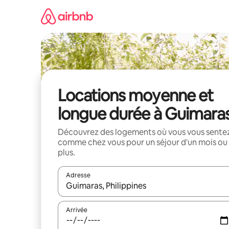
Aller
directement
au
contenu
Locations moyenne et
longue durée à Guimara
Découvrez des logements où vous vous sente
comme chez vous pour un séjour d'un mois ou
plus.
Adresse
Lorsque les résultats s'affichent, utilisez les flèc
Arrivée