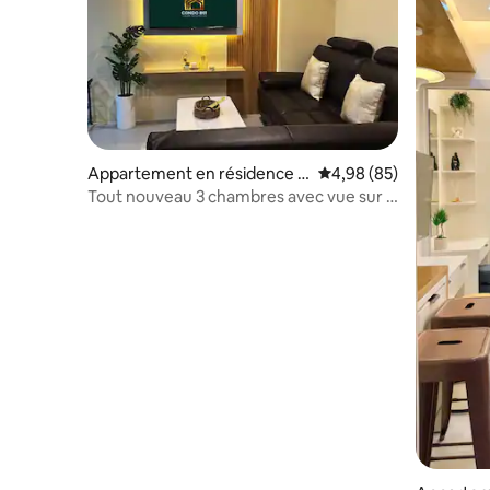
Appartement en résidence ⋅
Évaluation moyenne sur
4,98 (85)
Iloilo City
Tout nouveau 3 chambres avec vue sur la
ville