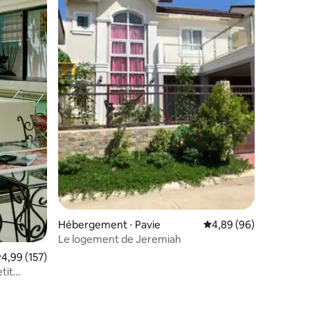
Hébergement ⋅ Pavie
Évaluation moyenne su
4,89 (96)
Le logement de Jeremiah
valuation moyenne sur la base de 157 commentaires : 4,99 sur 5
4,99 (157)
tit