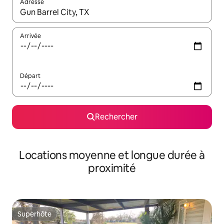
Adresse
Lorsque les résultats s'affichent, utilisez les flèches vers le hau
Arrivée
Départ
Rechercher
Locations moyenne et longue durée à
proximité
Superhôte
Superhôte