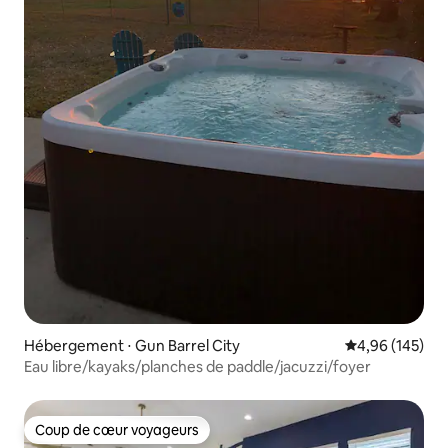
Hébergement ⋅ Gun Barrel City
Évaluation moy
4,96 (145)
Eau libre/kayaks/planches de paddle/jacuzzi/foyer
Coup de cœur voyageurs
Coup de cœur voyageurs