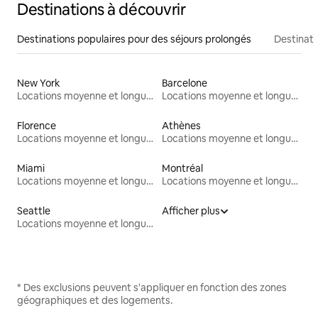
Destinations à découvrir
Destinations populaires pour des séjours prolongés
Destinati
New York
Barcelone
Locations moyenne et longue durée
Locations moyenne et longue durée
Florence
Athènes
Locations moyenne et longue durée
Locations moyenne et longue durée
Miami
Montréal
Locations moyenne et longue durée
Locations moyenne et longue durée
Seattle
Afficher plus
Locations moyenne et longue durée
* Des exclusions peuvent s'appliquer en fonction des zones
géographiques et des logements.