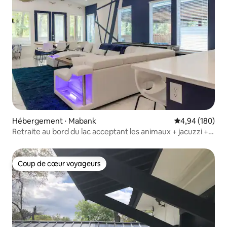
Hébergement ⋅ Mabank
Évaluation moy
4,94 (180)
Retraite au bord du lac acceptant les animaux + jacuzzi +
salle de jeux + et plus encore
Coup de cœur voyageurs
Coup de cœur voyageurs