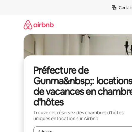
Aller
Certai
directement
au
contenu
Préfecture de
Gunma&nbsp;: location
de vacances en chambr
d'hôtes
Trouvez et réservez des chambres d'hôtes
uniques en location sur Airbnb
Adresse