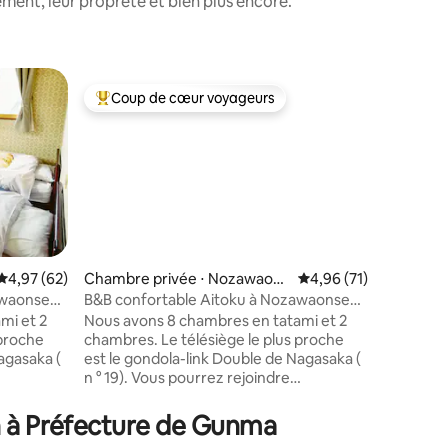
ment, leur propreté et bien plus encore.
Coup de cœur voyageurs
Superhô
Coups de cœur voyageurs les plus appréciés
Superhô
Évaluation moyenne sur la base de 62 commentaires : 4,97 sur 5
4,97 (62)
Chambre privée ⋅ Nozawaons
Évaluation moyenne su
4,96 (71)
en
awaonsen-
B&B confortable Aitoku à Nozawaonsen-
entaires : 4,8 sur 5
Chambre 
1
mi et 2
Nous avons 8 chambres en tatami et 2
À ✨15 min
 proche
chambres. Le télésiège le plus proche
Karuizawa
Chaconne
agasaka (
est le gondola-link Double de Nagasaka (
la gare d
n ° 19). Vous pourrez rejoindre
à pied. 
Il y a
l'ascenseur à pied en 3 minutes. Il y a
Prince est
tre, vous
quelques restaurants ici. En outre, vous
n à Préfecture de Gunma
grande t
pouvez vous rendre dans la rue
dédiée. 