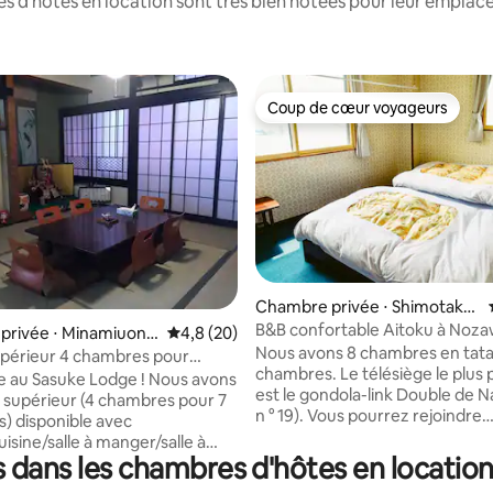
 d'hôtes en location sont très bien notées pour leur emplace
Coup de cœur voyageurs
Coup de cœur voyageurs
Chambre privée ⋅ Shimotakai
Gun,
B&B confortable Aitoku à Noz
la base de 645 commentaires : 4,94 sur 5
privée ⋅ Minamiuonu
Évaluation moyenne sur la base de 20 comm
4,8 (20)
2
Nous avons 8 chambres en tata
périeur 4 chambres pour
chambres. Le télésiège le plus
nnes magnifiquement rénové
 au Sasuke Lodge ! Nous avons
est le gondola-link Double de N
 supérieur (4 chambres pour 7
n ° 19). Vous pourrez rejoindre
) disponible avec
l'ascenseur à pied en 3 minutes. 
isine/salle à manger/salle à
quelques restaurants ici. En ou
 dans les chambres d'hôtes en locatio
e propriétaire a 30
pouvez vous rendre dans la rue
érience dans le secteur du