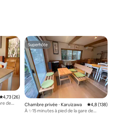
Superhôte
Superhôte
Évaluation moyenne sur la base de 26 commentaires : 4,73 sur 5
4,73 (26)
taires : 4,97 sur 5
are de
Chambre privée ⋅ Karuizawa
Évaluation moyenne su
4,8 (138)
À ✨15 minutes à pied de la gare de
Karuizawa✨. Style en bois.