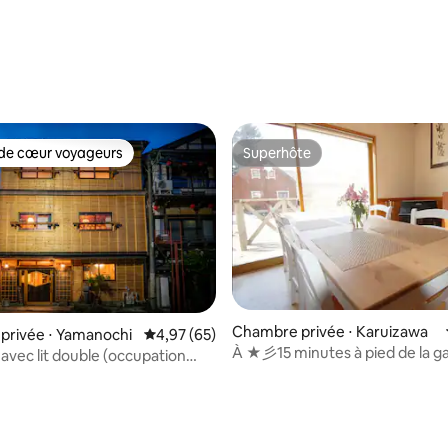
 la base de 33 commentaires : 4,64 sur 5
de cœur voyageurs
Superhôte
 cœur voyageurs les plus appréciés
Superhôte
Chambre privée ⋅ Karuizawa
r la base de 71 commentaires : 4,96 sur 5
privée ⋅ Yamanochi
Évaluation moyenne sur la base de 65 commen
4,97 (65)
À ★彡15 minutes à pied de la g
vec lit double (occupation
Karuizawa. Endroit calme.
t installations communes