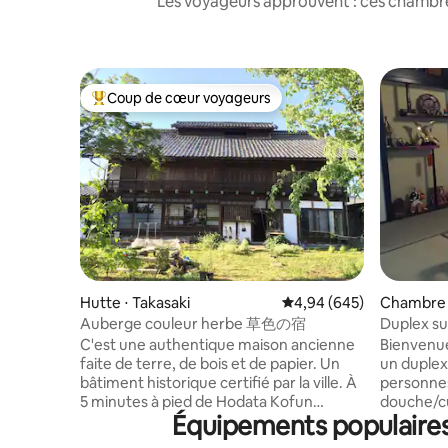
Les voyageurs approuvent : ces chambres
Coup de cœur voyageurs
Coups de cœur voyageurs les plus appréciés
Hutte ⋅ Takasaki
Évaluation moyenne sur 
4,94 (645)
Chambre 
ma
Auberge couleur herbe 草色の宿
Duplex su
10 perso
C'est une authentique maison ancienne
Bienvenue
faite de terre, de bois et de papier. Un
un duplex
bâtiment historique certifié par la ville. À
personnes
5 minutes à pied de Hodata Kofun
douche/cu
Équipements populaires
Tumulus. Limité à un groupe par jour,
manger japonaise. L
frais supplémentaires pour 3 personnes.
ans d'exp