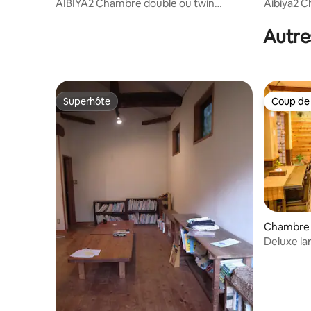
AIBIYA2 Chambre double ou twin
Aibiya2 C
(toilettes et douche communes)
installat
Autre
Superhôte
Coup de
Superhôte
Coup de
Chambre 
Deluxe la
(ensuite)