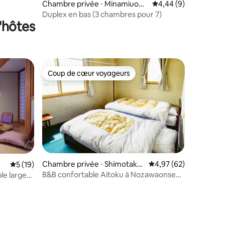
Chambre privée ⋅ Minamiuonu
Évaluation moyenne s
4,44 (9)
our 1
ma
Duplex en bas (3 chambres pour 7)
'hôtes
Coup de cœur voyageurs
lus appréciés
Coup de cœur voyageurs
ntaires : 4,95 sur 5
Chambre privée ⋅ Shimotakai
Évaluation moyenne su
4,97 (62)
Évaluation moyenne sur la base de 19 commentaires : 5 sur 5
5 (19)
Gun,
B&B confortable Aitoku à Nozawaonsen-
le large
2