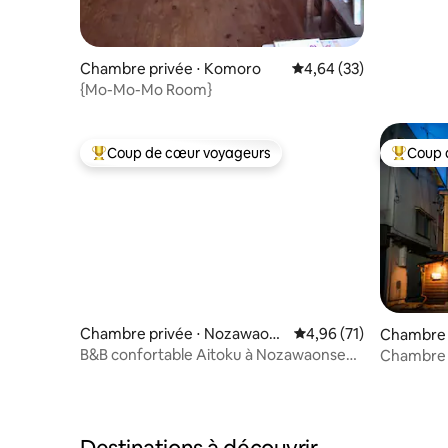
Chambre privée ⋅ Komoro
Évaluation moyenne sur
4,64 (33)
{Mo-Mo-Mo Room}
Coup de cœur voyageurs
Coup 
Coups de cœur voyageurs les plus appréciés
Coups de
Chambre privée ⋅ Nozawaons
Évaluation moyenne su
4,96 (71)
Chambre 
en
B&B confortable Aitoku à Nozawaonsen-
Chambre a
1
simple) e