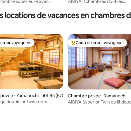
hambre supérieure avec
AIBIYA 2 chambres doubles
ions communes
(toilettes/douche partagées) p
personne seulement
s locations de vacances en chambres d
 cœur voyageurs
Coup de cœur voyageurs
 cœur voyageurs
Coups de cœur voyageurs les p
privée ⋅ Yamanochi
Évaluation moyenne sur la base de 57 comme
4,95 (57)
Chambre privée ⋅ Yamanochi
rge double or twin room
AIBIYA Superior Twin ou lit doub
(toilettes et douche partagées)