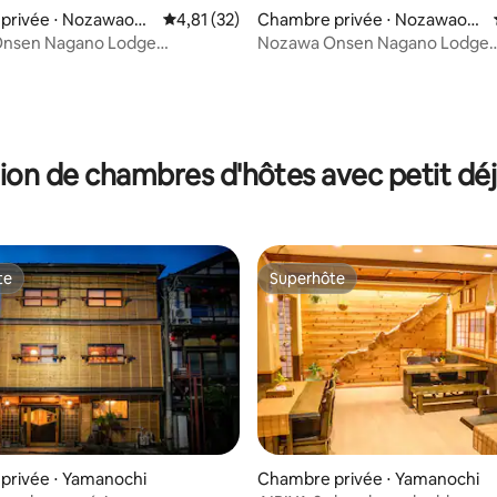
privée ⋅ Nozawaons
Évaluation moyenne sur la base de 32 comme
4,81 (32)
Chambre privée ⋅ Nozawaons
en
nsen Nagano Lodge
Nozawa Onsen Nagano Lodge
wa 1
SoraNozawa4
 la base de 40 commentaires : 4,95 sur 5
ion de chambres d'hôtes avec petit dé
te
Superhôte
te
Superhôte
e sur la base de 5 commentaires : 5 sur 5
privée ⋅ Yamanochi
Chambre privée ⋅ Yamanochi