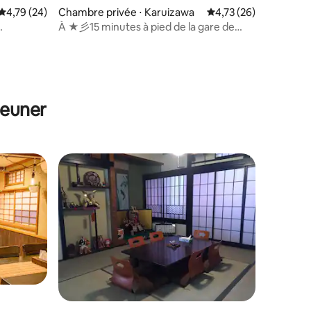
ntaires : 4,81 sur 5
Évaluation moyenne sur la base de 24 commentaires : 4,79 sur 5
4,79 (24)
Chambre privée ⋅ Karuizawa
Évaluation moyenne su
4,73 (26)
À ★彡15 minutes à pied de la gare de
Karuizawa. Endroit calme.
jeuner