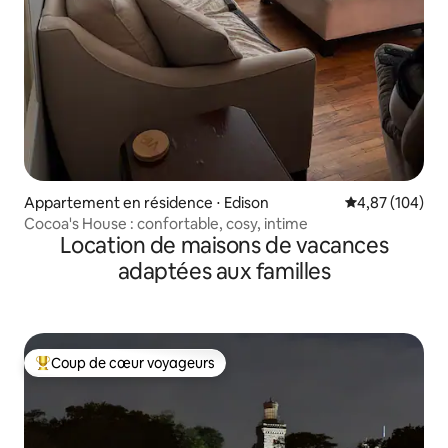
Appartement en résidence ⋅ Edison
Évaluation moy
4,87 (104)
Cocoa's House : confortable, cosy, intime
Location de maisons de vacances
adaptées aux familles
Coup de cœur voyageurs
Coups de cœur voyageurs les plus appréciés