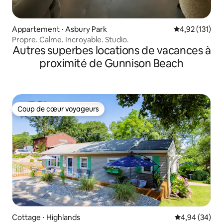
Appartement ⋅ Asbury Park
Évaluation moy
4,92 (131)
Propre. Calme. Incroyable. Studio.
Autres superbes locations de vacances à
proximité de Gunnison Beach
Coup de cœur voyageurs
Coup de cœur voyageurs
Cottage ⋅ Highlands
Évaluation mo
4,94 (34)