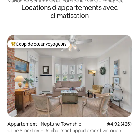
Maison de 5 chambres au bord de la rivière – Échappée
Locations d'appartements avec
privée dans la nature
climatisation
Coup de cœur voyageurs
Coups de cœur voyageurs les plus appréciés
Appartement ⋅ Neptune Township
Évaluation moy
4,92 (426)
« The Stockton » Un charmant appartement victorien