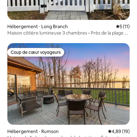
Hébergement ⋅ Long Branch
Évaluatio
5 (11)
Maison côtière lumineuse 3 chambres • Près de la plage et
de Pier Village
Coup de cœur voyageurs
Coup de cœur voyageurs
Hébergement ⋅ Rumson
Évaluation mo
4,89 (19)