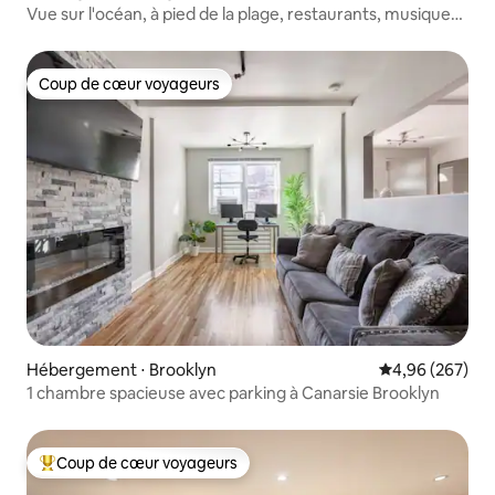
Vue sur l'océan, à pied de la plage, restaurants, musique
et parc
Coup de cœur voyageurs
Coup de cœur voyageurs
Hébergement ⋅ Brooklyn
Évaluation moy
4,96 (267)
1 chambre spacieuse avec parking à Canarsie Brooklyn
Coup de cœur voyageurs
Coups de cœur voyageurs les plus appréciés