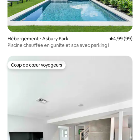
Hébergement ⋅ Asbury Park
Évaluation mo
4,99 (99)
Piscine chauffée en gunite et spa avec parking !
Coup de cœur voyageurs
Coup de cœur voyageurs