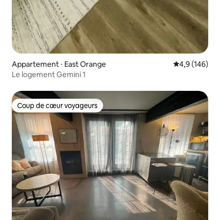
Appartement ⋅ East Orange
Évaluation mo
4,9 (146)
Le logement Gemini 1
Coup de cœur voyageurs
Coup de cœur voyageurs