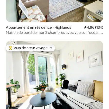
Appartement en résidence ⋅ Highlands
Évaluation moy
4,96 (134)
Maison de bord de mer 2 chambres avec vue sur l'océan, à
distance de marche de la plage et de la vie nocturne
Coup de cœur voyageurs
Coups de cœur voyageurs les plus appréciés