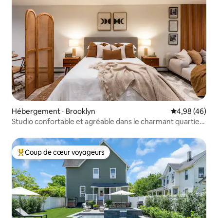
Hébergement ⋅ Brooklyn
Évaluation mo
4,98 (46)
Studio confortable et agréable dans le charmant quartier
de Brooklyn
Coup de cœur voyageurs
Coups de cœur voyageurs les plus appréciés