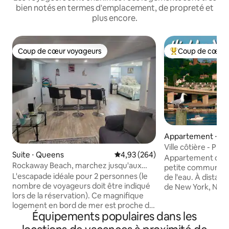
bien notés en termes d'emplacement, de propreté et
plus encore.
Coup de cœur voyageurs
Coup de cœur 
Coup de cœur voyageurs
Coups de cœur vo
Appartement ⋅ Hi
Ville côtière - P
Suite ⋅ Queens
Évaluation moyenne sur la base 
4,93 (264)
appartement d'u
Appartement d'u
Rockaway Beach, marchez jusqu'aux
petite communaut
points chauds locaux !
L'escapade idéale pour 2 personnes (le
de l'eau. À distan
nombre de voyageurs doit être indiqué
de New York, NJ T
lors de la réservation). Ce magnifique
Bus. Promenez-vo
logement en bord de mer est proche de
ou aux plages loca
Équipements populaires dans les
la promenade de Rockaway ! Vous vous
Beaucoup de parcs
sentirez à la fois chez vous et en paix ici.
d'espaces verts. P