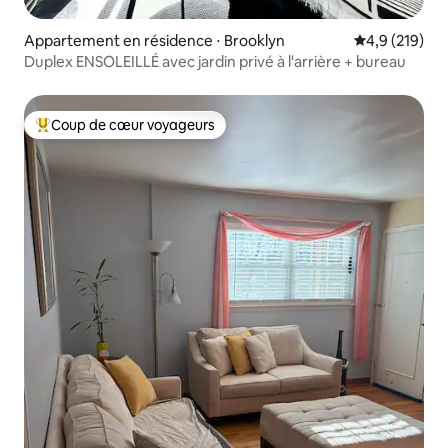
Appartement en résidence ⋅ Brooklyn
Évaluation mo
4,9 (219)
Duplex ENSOLEILLÉ avec jardin privé à l'arrière + bureau
Coup de cœur voyageurs
Coups de cœur voyageurs les plus appréciés