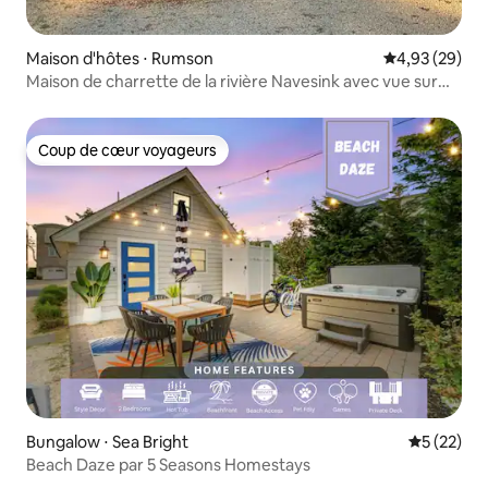
Maison d'hôtes ⋅ Rumson
Évaluation mo
4,93 (29)
Maison de charrette de la rivière Navesink avec vue sur
l'eau.
Coup de cœur voyageurs
Coup de cœur voyageurs
Bungalow ⋅ Sea Bright
Évaluation
5 (22)
Beach Daze par 5 Seasons Homestays