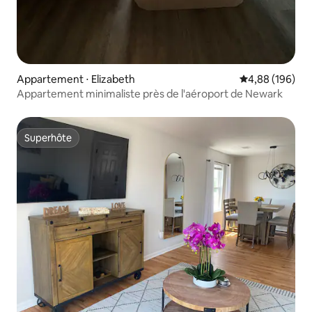
Appartement ⋅ Elizabeth
Évaluation moy
4,88 (196)
Appartement minimaliste près de l'aéroport de Newark
Superhôte
Superhôte