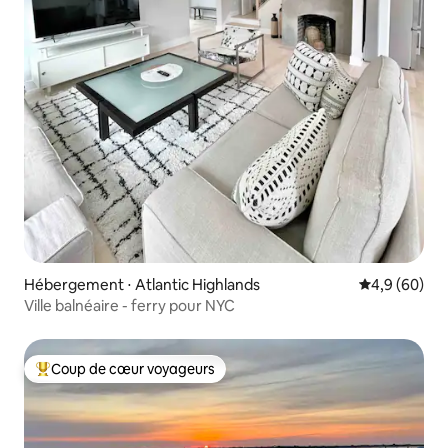
Hébergement ⋅ Atlantic Highlands
Évaluation m
4,9 (60)
Ville balnéaire - ferry pour NYC
Coup de cœur voyageurs
Coups de cœur voyageurs les plus appréciés