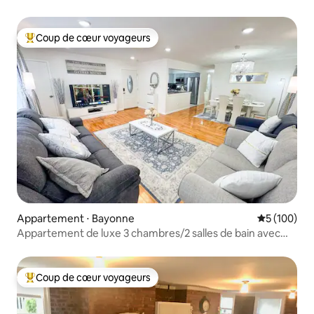
Coup de cœur voyageurs
Coups de cœur voyageurs les plus appréciés
Appartement ⋅ Bayonne
Évaluation 
5 (100)
Appartement de luxe 3 chambres/2 salles de bain avec
parking près de NYC, JFK et EWR
Coup de cœur voyageurs
Coups de cœur voyageurs les plus appréciés