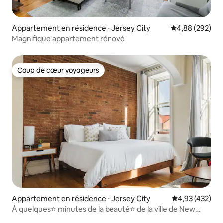
Appartement en résidence ⋅ Jersey City
Évaluation moy
4,88 (292)
Magnifique appartement rénové
Coup de cœur voyageurs
Coup de cœur voyageurs
Appartement en résidence ⋅ Jersey City
Évaluation moy
4,93 (432)
À quelques⭐ minutes de la beauté⭐ de la ville de New
York | PARKING GRATUIT