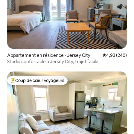
Appartement en résidence ⋅ Jersey City
Évaluation moy
4,93 (240)
Studio confortable à Jersey City, trajet facile
Coup de cœur voyageurs
Coups de cœur voyageurs les plus appréciés