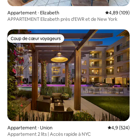
Appartement ⋅ Elizabeth
Évaluation moy
4,89 (109)
APPARTEMENT Elizabeth près d'EWR et de New York
Coup de cœur voyageurs
Coup de cœur voyageurs
Appartement ⋅ Union
Évaluation mo
4,9 (524)
Appartement 2 lits | Accès rapide à NYC