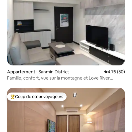
Appartement ⋅ Sanmin District
Évaluation mo
4,76 (50)
Famille, confort, vue sur la montagne et Love River
Hearts, musée d'art
Coup de cœur voyageurs
Coups de cœur voyageurs les plus appréciés