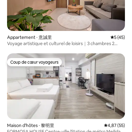
Appartement ⋅ 意誠里
Évaluation
5 (45)
Voyage artistique et culturel de loisirs｜3 chambres 2
salles de bain 2–6 personnes｜3 minutes en train léger 8
minutes en métro｜Nouvel ascenseur de bâtiment
Parking｜7-11 Supermarché Union Night Market
Coup de cœur voyageurs
Coup de cœur voyageurs
Maison d'hôtes ⋅ 黎明里
Évaluation mo
4,87 (55)
FORMOSA HOUSE Centre-ville/Station de métro Meilidao