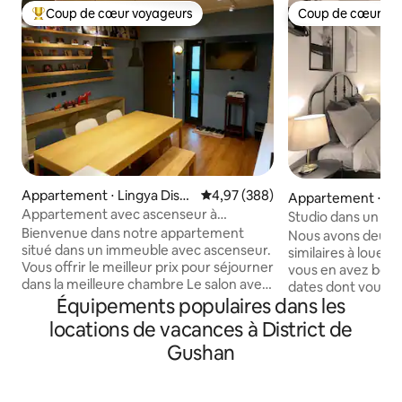
Coup de cœur voyageurs
Coup de cœur vo
Coups de cœur voyageurs les plus appréciés
Coup de cœur vo
Appartement ⋅ Lingya Distri
Évaluation moyenne sur la base 
4,97 (388)
Appartement ⋅ Lin
ct
Appartement avec ascenseur à
t
Studio dans un e
Kaohsiung Centre de musique populaire
Bienvenue dans notre appartement
Nous avons deux s
de Kaohsiung Hailin Hall de la musique de
situé dans un immeuble avec ascenseur.
similaires à louer, 
la mer Terminal de Kaohsiung
Vous offrir le meilleur prix pour séjourner
vous en avez besoi
Guangrong, centre commercial
dans la meilleure chambre Le salon avec
dates dont vous a
Hanshin, Lu'er, entrepôt 2, marché
une texture offre une grande table de
Équipements populaires dans les
plus disponibles,
nocturne de Liyazizhiqiang
réunion Laissez votre téléphone à des
si l'autre est disponible. L'é
locations de vacances à District de
amis et discutez de la bonne humeur Le
environnant est pr
Gushan
design bien pensé de la prise pour le
marché de nuit, tr
travail professionnel est également
de quartier d'affai
pratique Vous voulez cuisiner vos
magasins, UBike, p