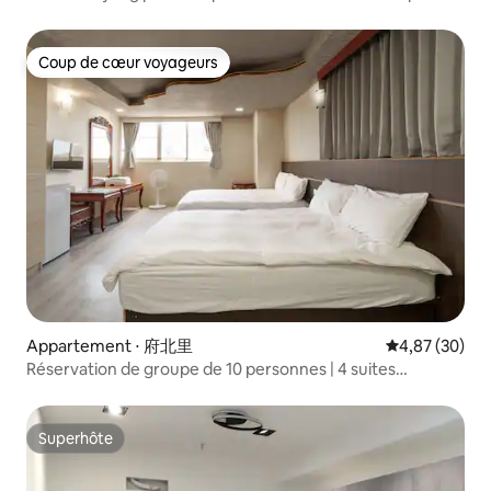
la station de métro Central Park
Promenez-vous pour manger et
rencontrer d'autres voyageurs De plus,
nous ne pouvons pas fumer dans notre
Coup de cœur voyageurs
Coup de cœur voyageurs
famille La maison est située dans un
quartier résidentiel Évitez d'affecter les
autres Il est également difficile de
baisser le volume après 22 h Merci à
vous, j'adore ma maison et j'espère que
vous pourrez prendre soin de lui Avis !
Attention !Il nous est strictement
interdit de faire venir des visiteurs à titre
privé. Veuillez accepter ci-dessus et
réserver une autre arrivée ! Bienvenue
pour vous amuser dans la ville la plus
accueillante de Kaohsiung 😎 Nous
serons là pour vous accueillir 🫶 Bon
Appartement ⋅ 府北里
Évaluation mo
4,87 (30)
voyage 🥰
Réservation de groupe de 10 personnes | 4 suites
indépendantes x petit salon x district de Salt Creek x
rivière d'amour x proximité de la station de bus 2 x
emplacement super chill
Superhôte
Superhôte