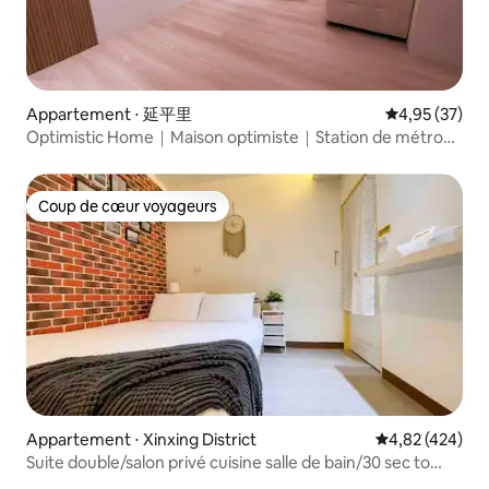
Appartement ⋅ 延平里
Évaluation mo
4,95 (37)
Optimistic Home｜Maison optimiste｜Station de métro
Hama Kaohsiung・Près de BRT 2・Xiziwan・Station de
ferry de Gushan・Université nationale de Kaohsiung
Coup de cœur voyageurs
Coup de cœur voyageurs
Appartement ⋅ Xinxing District
Évaluation moy
4,82 (424)
Suite double/salon privé cuisine salle de bain/30 sec to
MRT/30 secondes jusqu'à la station de métro/accès direct