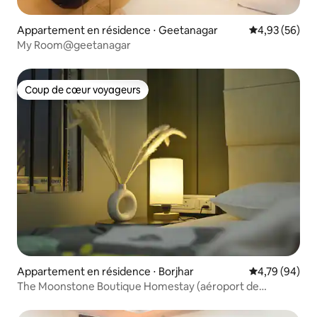
Appartement en résidence ⋅ Geetanagar
Évaluation mo
4,93 (56)
My Room@geetanagar
Coup de cœur voyageurs
Coup de cœur voyageurs
Appartement en résidence ⋅ Borjhar
Évaluation mo
4,79 (94)
The Moonstone Boutique Homestay (aéroport de
Guwahati)