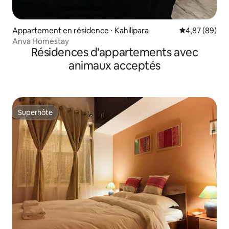
Appartement en résidence ⋅ Kahilipara
Évaluation mo
4,87 (89)
Anva Homestay
Résidences d'appartements avec
animaux acceptés
Superhôte
Superhôte