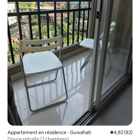
Appartement en résidence ⋅ Guwahati
Évaluation mo
4,92 (92)
Douce retraite (2 chambres)