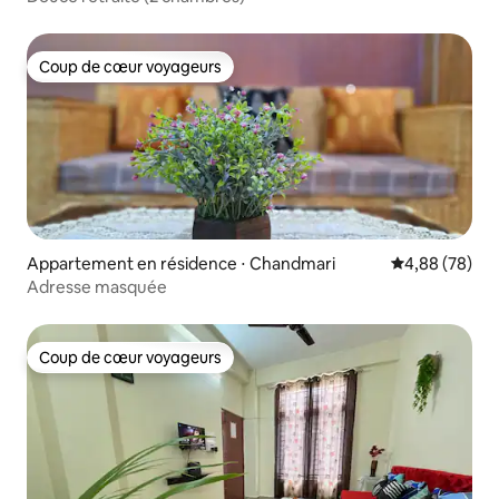
Coup de cœur voyageurs
Coup de cœur voyageurs
Appartement en résidence ⋅ Chandmari
Évaluation mo
4,88 (78)
Adresse masquée
Coup de cœur voyageurs
Coup de cœur voyageurs