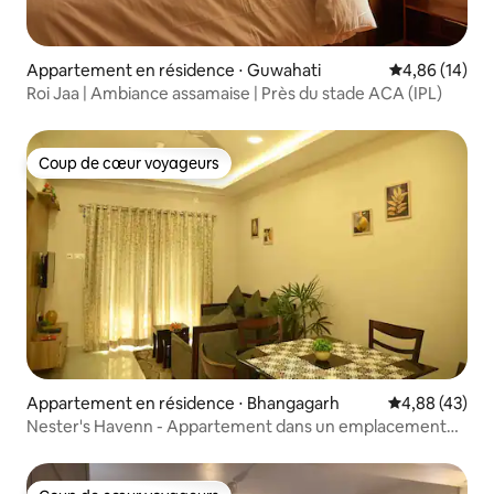
Appartement en résidence ⋅ Guwahati
Évaluation mo
4,86 (14)
Roi Jaa | Ambiance assamaise | Près du stade ACA (IPL)
Coup de cœur voyageurs
Coup de cœur voyageurs
Appartement en résidence ⋅ Bhangagarh
Évaluation mo
4,88 (43)
Nester's Havenn - Appartement dans un emplacement
privilégié