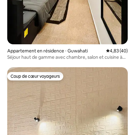
Appartement en résidence ⋅ Guwahati
Évaluation mo
4,83 (40)
Séjour haut de gamme avec chambre, salon et cuisine à
Beltola | Séjournez chez Aura Homestay
Coup de cœur voyageurs
Coup de cœur voyageurs