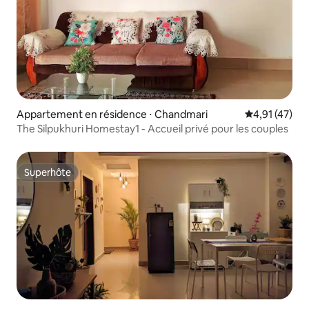
Appartement en résidence ⋅ Chandmari
Évaluation mo
4,91 (47)
The Silpukhuri Homestay1 - Accueil privé pour les couples
Superhôte
Superhôte