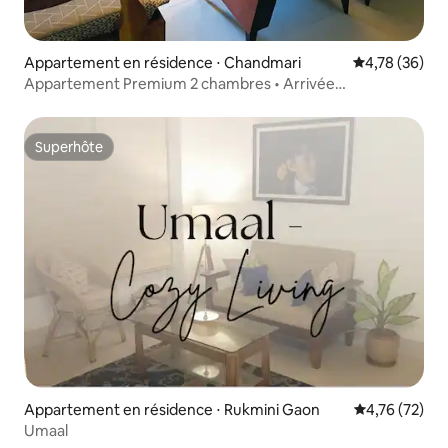
Appartement en résidence ⋅ Chandmari
Évaluation mo
4,78 (36)
Appartement Premium 2 chambres • Arrivée
autonome • Centre de Guwahati
Superhôte
Superhôte
Appartement en résidence ⋅ Rukmini Gaon
Évaluation mo
4,76 (72)
Umaal