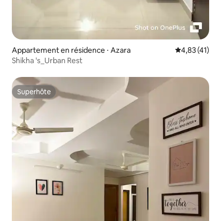
Appartement en résidence ⋅ Azara
Évaluation mo
4,83 (41)
Shikha 's_Urban Rest
Superhôte
Superhôte