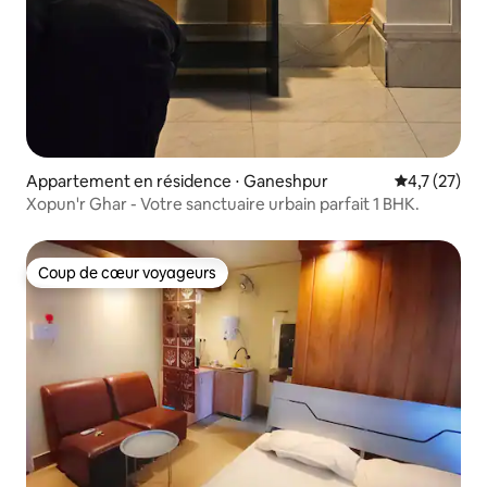
Appartement en résidence ⋅ Ganeshpur
Évaluation m
4,7 (27)
Xopun'r Ghar - Votre sanctuaire urbain parfait 1 BHK.
Coup de cœur voyageurs
Coup de cœur voyageurs