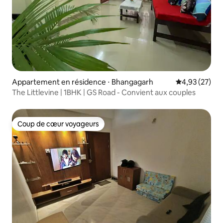
Appartement en résidence ⋅ Bhangagarh
Évaluation mo
4,93 (27)
The Littlevine | 1BHK | GS Road - Convient aux couples
Coup de cœur voyageurs
Coup de cœur voyageurs