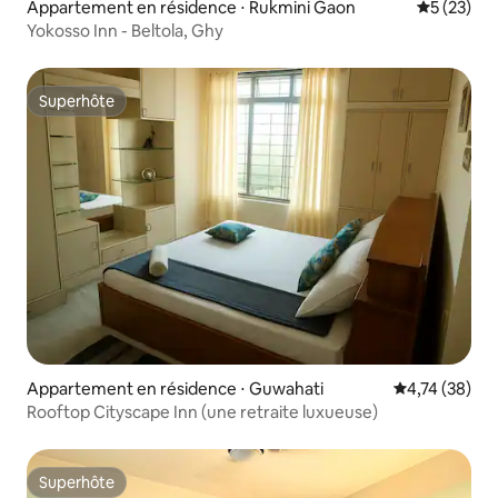
Appartement en résidence ⋅ Rukmini Gaon
Évaluation
5 (23)
Yokosso Inn - Beltola, Ghy
Superhôte
Superhôte
Appartement en résidence ⋅ Guwahati
Évaluation mo
4,74 (38)
Rooftop Cityscape Inn (une retraite luxueuse)
Superhôte
Superhôte