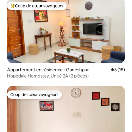
Coup de cœur voyageurs
Coups de cœur voyageurs les plus appréciés
Appartement en résidence ⋅ Ganeshpur
Évaluation
5 (18)
Hopedale Homestay, Unité 2A (2 pièces)
Coup de cœur voyageurs
Coup de cœur voyageurs