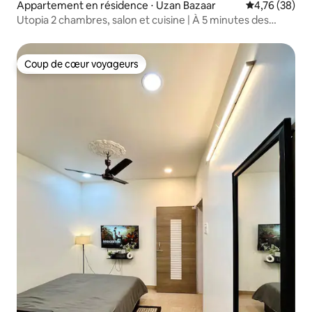
Appartement en résidence ⋅ Uzan Bazaar
Évaluation mo
4,76 (38)
Utopia 2 chambres, salon et cuisine | À 5 minutes des
quais du Brahmapoutre
Coup de cœur voyageurs
Coup de cœur voyageurs