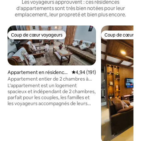
Les voyageurs approuvent : ces résidences
d'appartements sont très bien notées pour leur
emplacement, leur propreté et bien plus encore.
Coup de cœur voyageurs
Coup de cœur vo
Coup de cœur voyageurs
Coup de cœur vo
Appartement en résidence
Évaluation moyenne sur la base 
4,94 (191)
⋅ Guwahati
Appartement entier de 2 chambres à
Guwahati (avec climatisation)
L'appartement est un logement
spacieux et indépendant de 2 chambres,
parfait pour les couples, les familles et
les voyageurs accompagnés de leurs
animaux de compagnie. Profitez de
votre séjour dans notre appartement
récemment rénové situé au « cœur de
Guwahati ». Il est situé à proximité de
nombreux sites touristiques,
notamment le stade de cricket de