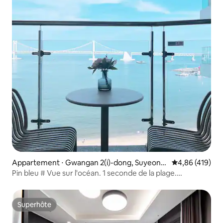
Appartement ⋅ Gwangan 2(i)-dong, Suyeong
Évaluation moy
4,86 (419)
-gu
Pin bleu # Vue sur l'océan. 1 seconde de la plage.
Projecteur. Terrasse. Parking gratuit (tour)
Superhôte
Superhôte