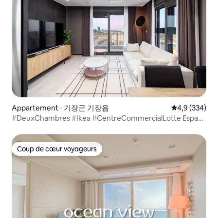
Appartement ⋅ 기장군 기장읍
Évaluation mo
4,9 (334)
#DeuxChambres #Ikea #CentreCommercialLotte Espace
confortable en face de Lotte World !
Coup de cœur voyageurs
Coup de cœur voyageurs