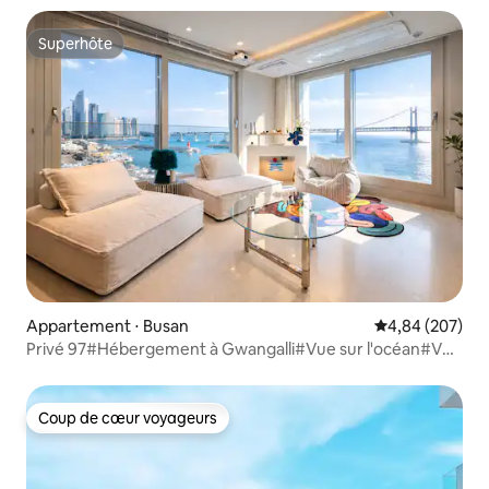
Superhôte
Superhôte
Appartement ⋅ Busan
Évaluation moy
4,84 (207)
Privé 97#Hébergement à Gwangalli#Vue sur l'océan#Vue
sur Marine City#Arrivée anticipée#Parking gratuit#Salon
+ 2 chambres#20 pyeong
Coup de cœur voyageurs
Coup de cœur voyageurs