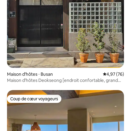
Maison d'hôtes ⋅ Busan
Évaluation mo
4,97 (76)
Maison d'hôtes Deokseong [endroit confortable, grand
jacuzzi, maison privée] DS private hotel
Coup de cœur voyageurs
Coup de cœur voyageurs