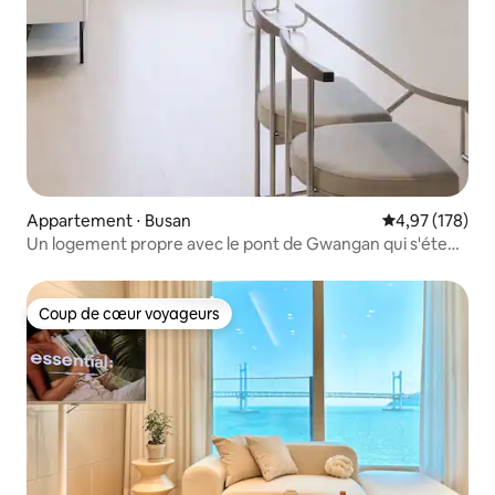
Appartement ⋅ Busan
Évaluation moy
4,97 (178)
Un logement propre avec le pont de Gwangan qui s'étend
devant vous comme un panorama
Coup de cœur voyageurs
Coup de cœur voyageurs