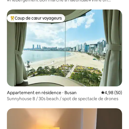
mois#Résidence longue durée#Voyage
d'affaires#Stage#Nomade numérique
Coup de cœur voyageurs
Coups de cœur voyageurs les plus appréciés
Appartement en résidence ⋅ Busan
Évaluation mo
4,98 (50)
Sunnyhouse B / 30s beach / spot de spectacle de drones