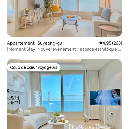
Appartement ⋅ Suyeong-gu
Évaluation moy
4,95 (263)
[Moment Stay] Nouvel événement « espace esthétique »,
« vue frontale sur l'océan », « hébergement de rêve »,
« projecteur »
Coup de cœur voyageurs
Coup de cœur voyageurs