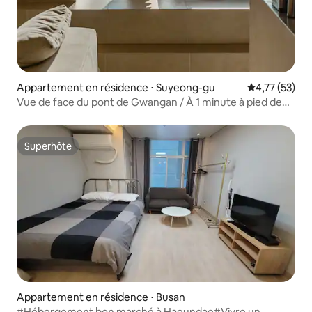
Appartement en résidence ⋅ Suyeong-gu
Évaluation mo
4,77 (53)
Vue de face du pont de Gwangan / À 1 minute à pied de
Gwangan-ri / Grand hébergement de 3 chambres
« Merumuda, Goznest »
Superhôte
Superhôte
Appartement en résidence ⋅ Busan
#Hébergement bon marché à Haeundae#Vivre un