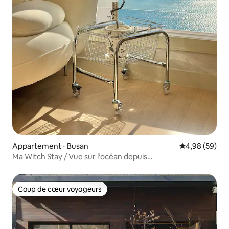
Appartement ⋅ Busan
Évaluation mo
4,98 (59)
Ma Witch Stay / Vue sur l’océan depuis
Gwangan/Gwangan Daegyo / Airbnb Premium / Milak The Mar
de drones devant la maison / Appartement deux pièces
pour six personnes
Coup de cœur voyageurs
Coup de cœur voyageurs