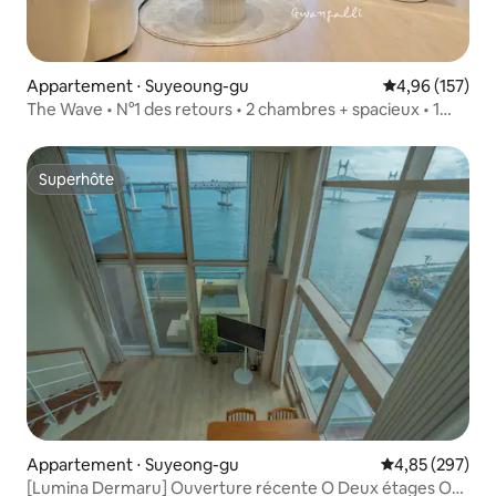
Appartement ⋅ Suyeoung-gu
Évaluation moy
4,96 (157)
The Wave • N°1 des retours • 2 chambres + spacieux • 1
seconde de la mer • Meilleur emplacement • Vue
panoramique sur l'océan du Gwangan Bridge • Jazz LP •
Parking gratuit
Superhôte
Superhôte
Appartement ⋅ Suyeong-gu
Évaluation moy
4,85 (297)
[Lumina Dermaru] Ouverture récente O Deux étages O