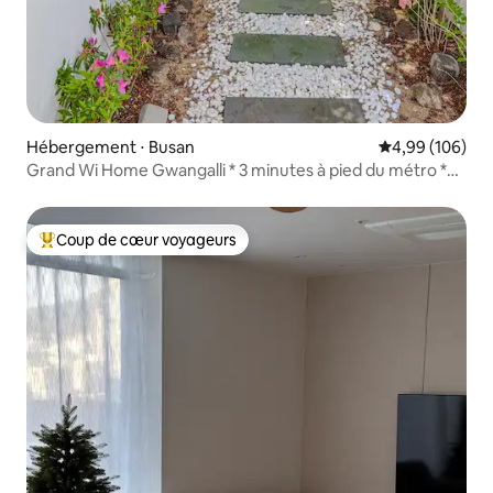
Hébergement ⋅ Busan
Évaluation moy
4,99 (106)
Grand Wi Home Gwangalli * 3 minutes à pied du métro *
Jardin forestier près de la mer* *Literie d'hôtel* paisible
Netflix * Près des cerisiers en fleurs
Coup de cœur voyageurs
Coups de cœur voyageurs les plus appréciés