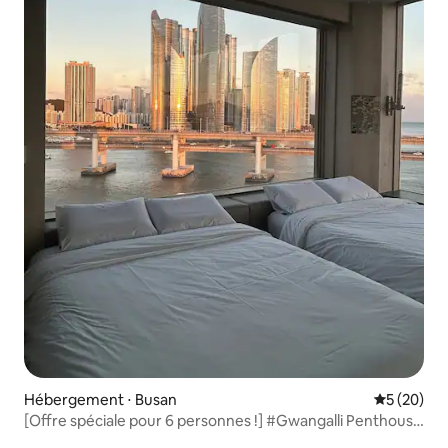
Hébergement ⋅ Busan
Évaluation
5 (20)
[Offre spéciale pour 6 personnes !] #Gwangalli Penthouse
#Parc riverain de Minrak à 30 secondes #Grand logement