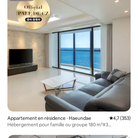
Appartement en résidence ⋅ Haeundae
Évaluation mo
4,7 (353)
Hébergement pour famille ou groupe 180 m²#3
chambres#Cuisine#Front de mer#Plage de sable blanc à
10 secondes#Séjour longue durée#Séjour de