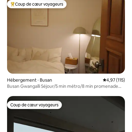
Coup de cœur voyageurs
Coups de cœur voyageurs les plus appréciés
Hébergement ⋅ Busan
Évaluation moy
4,97 (115)
Busan Gwangalli Séjour/5 min métro/8 min promenade
sur la plage
Coup de cœur voyageurs
Coup de cœur voyageurs