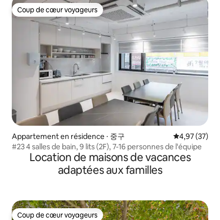
détente#DL3
Coup de cœur voyageurs
Coup de cœur voyageurs
Appartement en résidence ⋅ 중구
Évaluation mo
4,97 (37)
#23 4 salles de bain, 9 lits (2F), 7-16 personnes de l'équipe
Location de maisons de vacances
adaptées aux familles
Coup de cœur voyageurs
Coup de cœur voyageurs