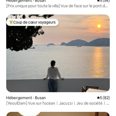
Hébergement ⋅ Busan
Évaluation
5 (54)
[Prix unique pour toute la villa] Vue de face sur le pont de
Gwangan｜Marine City Ocean View · Hébergement
élégant avec jacuzzi privé et vue nocturne fantastique
Coup de cœur voyageurs
Coups de cœur voyageurs les plus appréciés
Hébergement ⋅ Busan
Évaluation
5 (82)
[YeoulDam] Vue sur l'océanㅣJacuzziㅣJeu de sociétéㅣ
Salle de lavage