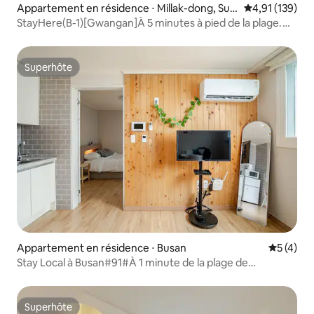
Appartement en résidence ⋅ Millak-dong, Suy
Évaluation moy
4,91 (139)
eong-gu
StayHere(B-1)[Gwangan]À 5 minutes à pied de la plage.
Parking gratuit
Superhôte
Superhôte
Appartement en résidence ⋅ Busan
Évaluatio
5 (4)
Stay Local à Busan#91#À 1 minute de la plage de
Gwangalli#À 5 minutes de Milak The Market#À 1 minute
de Tonshow#Consigne gratuite
Superhôte
Superhôte