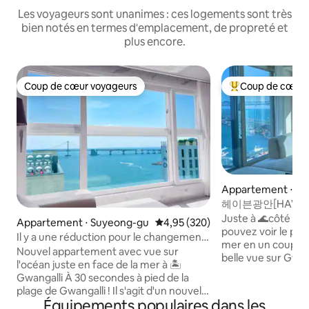
Les voyageurs sont unanimes : ces logements sont très
bien notés en termes d'emplacement, de propreté et
plus encore.
Coup de cœur voyageurs
Coup de cœur 
Coup de cœur voyageurs
Coups de cœur vo
Appartement ⋅ Bu
헤이븐광안[HAVEN
교뷰#오션뷰#양면
Juste à 🌊côté du 
Appartement ⋅ Suyeong-gu
Évaluation moyenne sur la base 
4,95 (320)
#주차무료
pouvez voir le po
Il y a une réduction pour le changement
mer en un coup d'œil ! Il possède
de vue sur la mer ! C'est un logement de
Nouvel appartement avec vue sur
belle vue sur Gwan
24 pyeong à 30 secondes de Gwangalli :)
l'océan juste en face de la mer à 🏝
voir devant le pont 
#ireJireh 2
Gwangalli À 30 secondes à pied de la
un nouveau logem
plage de Gwangalli ! Il s'agit d'un nouvel
agréable, avec be
Équipements populaires dans les
appartement de 24 pyeong avec une