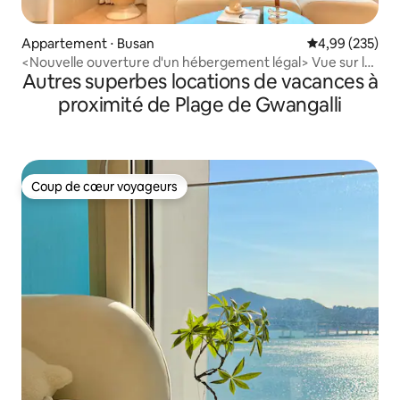
Appartement ⋅ Busan
Évaluation moy
4,99 (235)
<Nouvelle ouverture d'un hébergement légal> Vue sur la
Autres superbes locations de vacances à
mer de Gwangan Bridge/en face de la plage/Literie
d'hôtel/Maximum 6 personnes/Anri villa
proximité de Plage de Gwangalli
Coup de cœur voyageurs
Coup de cœur voyageurs