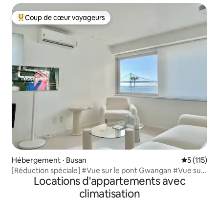
#Jacuzzi intérieur #Karaoké #Projecteur
Coup de cœur voyageurs
Coups de cœur voyageurs les plus appréciés
Hébergement ⋅ Busan
Évaluation 
5 (115)
[Réduction spéciale] #Vue sur le pont Gwangan #Vue sur
Locations d'appartements avec
l'océan #Spectacle de drones #Terrasse sur le toit #À 1
seconde de la plage #Restaurant de Gwangan-ri
climatisation
#Hébergement blanc