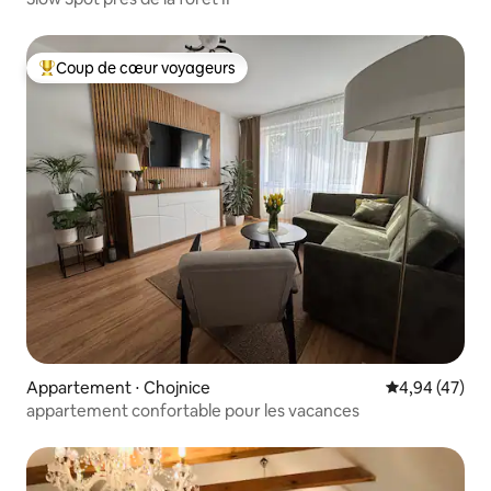
Coup de cœur voyageurs
Coups de cœur voyageurs les plus appréciés
Appartement ⋅ Chojnice
Évaluation mo
4,94 (47)
appartement confortable pour les vacances