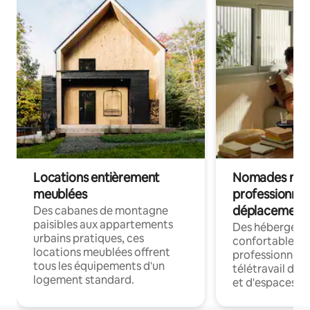
Locations entièrement
Nomades num
meublées
professionnel
déplacement
Des cabanes de montagne
paisibles aux appartements
Des hébergem
urbains pratiques, ces
confortables p
locations meublées offrent
professionnels
tous les équipements d'un
télétravail dis
logement standard.
et d'espaces de