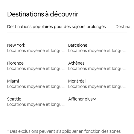
Destinations à découvrir
Destinations populaires pour des séjours prolongés
Destinati
New York
Barcelone
Locations moyenne et longue durée
Locations moyenne et longue durée
Florence
Athènes
Locations moyenne et longue durée
Locations moyenne et longue durée
Miami
Montréal
Locations moyenne et longue durée
Locations moyenne et longue durée
Seattle
Afficher plus
Locations moyenne et longue durée
* Des exclusions peuvent s'appliquer en fonction des zones