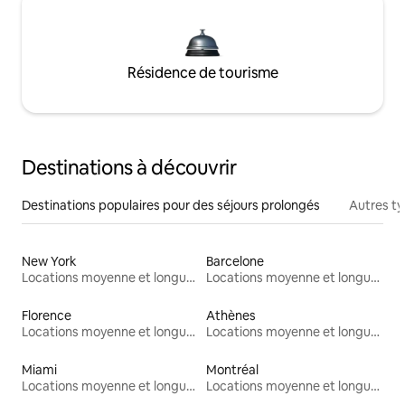
Résidence de tourisme
Destinations à découvrir
Destinations populaires pour des séjours prolongés
Autres t
New York
Barcelone
Locations moyenne et longue durée
Locations moyenne et longue durée
Florence
Athènes
Locations moyenne et longue durée
Locations moyenne et longue durée
Miami
Montréal
Locations moyenne et longue durée
Locations moyenne et longue durée