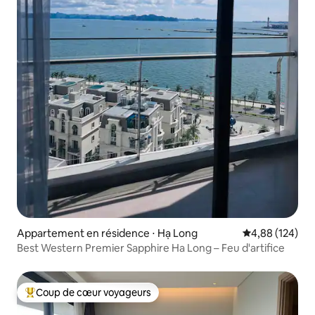
Appartement en résidence ⋅ Hạ Long
Évaluation moy
4,88 (124)
Best Western Premier Sapphire Ha Long – Feu d'artifice
Coup de cœur voyageurs
Coups de cœur voyageurs les plus appréciés