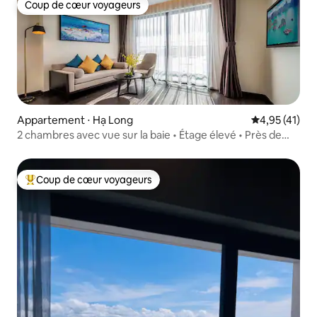
Coup de cœur voyageurs
Coup de cœur voyageurs
Appartement ⋅ Hạ Long
Évaluation mo
4,95 (41)
2 chambres avec vue sur la baie • Étage élevé • Près de
Vincom
Coup de cœur voyageurs
Coups de cœur voyageurs les plus appréciés