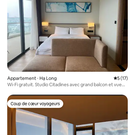
Appartement ⋅ Hạ Long
Évaluation
5 (17)
Wi-Fi gratuit. Studio Citadines avec grand balcon et vue
sur le lac.
Coup de cœur voyageurs
Coup de cœur voyageurs