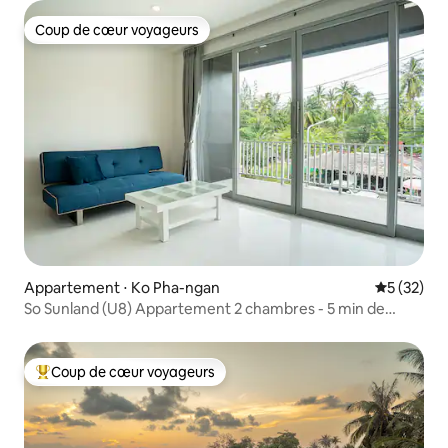
Coup de cœur voyageurs
Coup de cœur voyageurs
Appartement ⋅ Ko Pha-ngan
Évaluation
5 (32)
So Sunland (U8) Appartement 2 chambres - 5 min de
Malibu Beach
Coup de cœur voyageurs
Coups de cœur voyageurs les plus appréciés