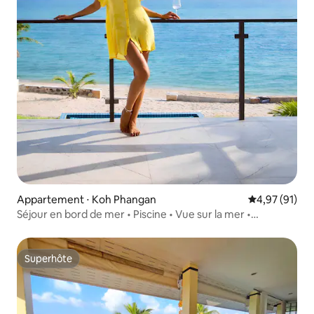
Appartement ⋅ Koh Phangan
Évaluation mo
4,97 (91)
Séjour en bord de mer • Piscine • Vue sur la mer •
Appartement de 2 chambres
Superhôte
Superhôte