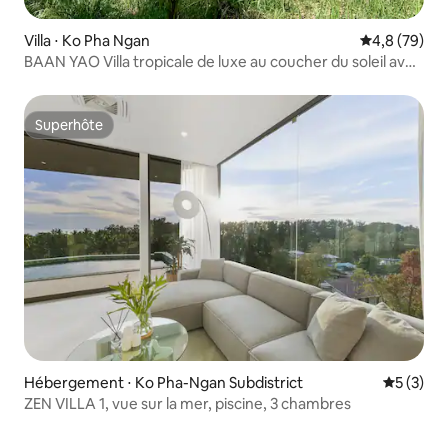
Villa ⋅ Ko Pha Ngan
Évaluation m
4,8 (79)
BAAN YAO Villa tropicale de luxe au coucher du soleil avec
vue sur la mer
Superhôte
Superhôte
Hébergement ⋅ Ko Pha-Ngan Subdistrict
Évaluatio
5 (3)
ZEN VILLA 1, vue sur la mer, piscine, 3 chambres