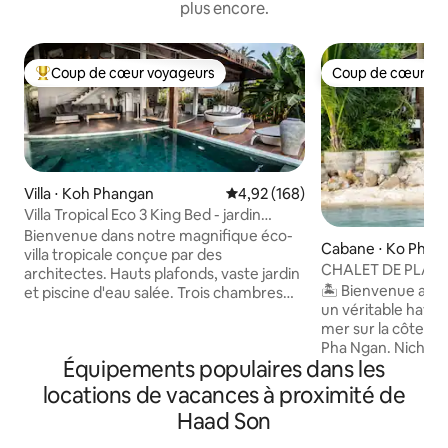
plus encore.
Coup de cœur voyageurs
Coup de cœur vo
Coups de cœur voyageurs les plus appréciés
Coup de cœur vo
Villa ⋅ Koh Phangan
Évaluation moyenne sur la base 
4,92 (168)
Villa Tropical Eco 3 King Bed - jardin
luxuriant et piscine
Bienvenue dans notre magnifique éco-
Cabane ⋅ Ko Pha-
villa tropicale conçue par des
CHALET DE PLAG
architectes. Hauts plafonds, vaste jardin
MER•Hin Kong•V
🏝️ Bienvenue au
et piscine d'eau salée. Trois chambres
SOLEIL•
un véritable havre
climatisées spacieuses avec lit King Size,
mer sur la côte ou
dotées de matelas et de linge de lit
Pha Ngan. Nichée 
confortables et de haute qualité. Du
Équipements populaires dans les
sable de la baie d
canapé à la piscine en quelques pas
charmante maison 
Située au sommet d'une colline
locations de vacances à proximité de
vous invite à vous 
tranquille dans le quartier prisé de
Haad Son
l'océan, à savoure
Srithanu, la plage la plus proche se
sous les palmiers 
trouve à seulement 3 minutes en