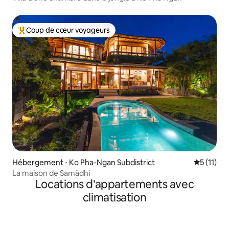
Coup de cœur voyageurs
Coups de cœur voyageurs les plus appréciés
Hébergement ⋅ Ko Pha-Ngan Subdistrict
Évaluatio
5 (11)
La maison de Samādhi
Locations d'appartements avec
climatisation