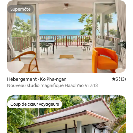
Superhôte
Superhôte
Hébergement ⋅ Ko Pha-ngan
Évaluation
5 (13)
Nouveau studio magnifique Haad Yao Villa 13
Coup de cœur voyageurs
Coup de cœur voyageurs