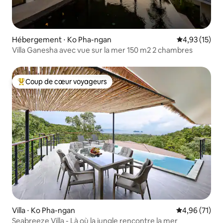
Hébergement ⋅ Ko Pha-ngan
Évaluation mo
4,93 (15)
Villa Ganesha avec vue sur la mer 150 m2 2 chambres
Coup de cœur voyageurs
Coups de cœur voyageurs les plus appréciés
Villa ⋅ Ko Pha-ngan
Évaluation mo
4,96 (71)
Seabreeze Villa - Là où la jungle rencontre la mer