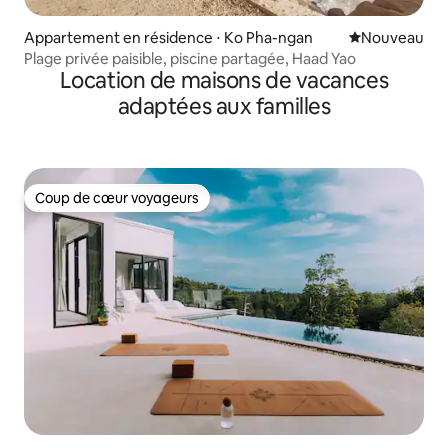
Appartement en résidence ⋅ Ko Pha-ngan
Nouvel hébe
Nouveau
Plage privée paisible, piscine partagée, Haad Yao
Location de maisons de vacances
adaptées aux familles
Coup de cœur voyageurs
Coup de cœur voyageurs