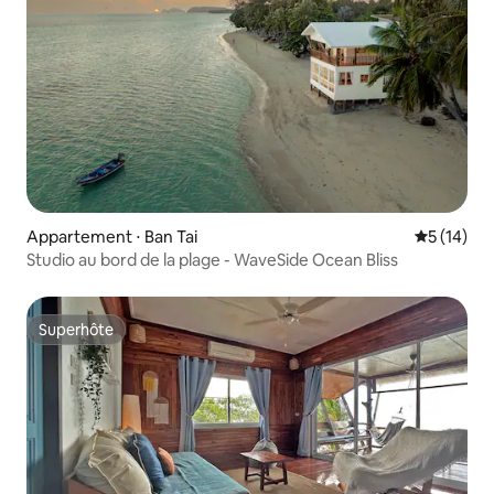
Appartement ⋅ Ban Tai
Évaluation
5 (14)
Studio au bord de la plage - WaveSide Ocean Bliss
Superhôte
Superhôte