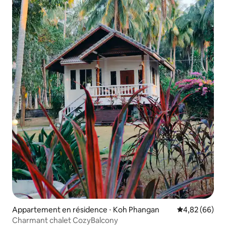
Appartement en résidence ⋅ Koh Phangan
Évaluation mo
4,82 (66)
Charmant chalet CozyBalcony