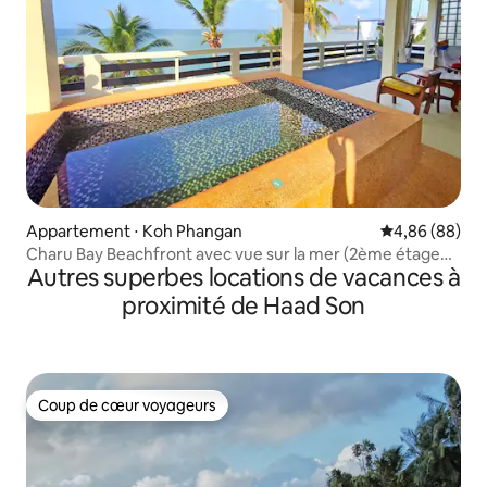
Appartement ⋅ Koh Phangan
Évaluation mo
4,86 (88)
Charu Bay Beachfront avec vue sur la mer (2ème étage
Autres superbes locations de vacances à
entier)
proximité de Haad Son
Coup de cœur voyageurs
Coup de cœur voyageurs