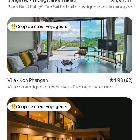
Bungalow ⋅ Thong Nai Pan Beach
Évaluation mo
4,95 (81)
Baan BalaI Fah @ Fah Sai Retraite rustique dans la canopée
Coup de cœur voyageurs
Coups de cœur voyageurs les plus appréciés
Villa ⋅ Koh Phangan
Évaluation mo
4,98 (62)
Villa romantique et exclusive - Piscine et Vue mer
Coup de cœur voyageurs
Coups de cœur voyageurs les plus appréciés