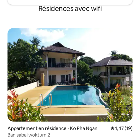
Résidences avec wifi
Appartement en résidence ⋅ Ko Pha Ngan
Évaluation mo
4,47 (19)
Ban sabai woktum 2