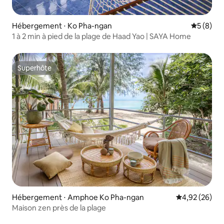
Hébergement ⋅ Ko Pha-ngan
Évaluatio
5 (8)
1 à 2 min à pied de la plage de Haad Yao | SAYA Home
Superhôte
Superhôte
Hébergement ⋅ Amphoe Ko Pha-ngan
Évaluation mo
4,92 (26)
Maison zen près de la plage