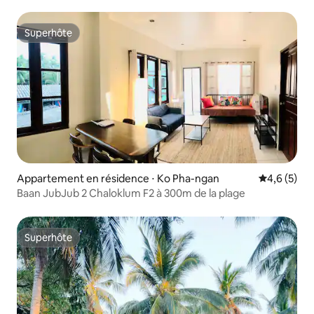
Superhôte
Superhôte
Appartement en résidence ⋅ Ko Pha-ngan
Évaluation 
4,6 (5)
Baan JubJub 2 Chaloklum F2 à 300m de la plage
Superhôte
Superhôte