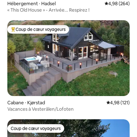
Hébergement ⋅ Hadsel
Évaluation moy
4,98 (264)
« This Old House » - Arrivée... Respirez !
Coup de cœur voyageurs
Coups de cœur voyageurs les plus appréciés
Cabane ⋅ Kjørstad
Évaluation moy
4,98 (121)
Vacances à Vesterålen/Lofoten
Coup de cœur voyageurs
Coup de cœur voyageurs