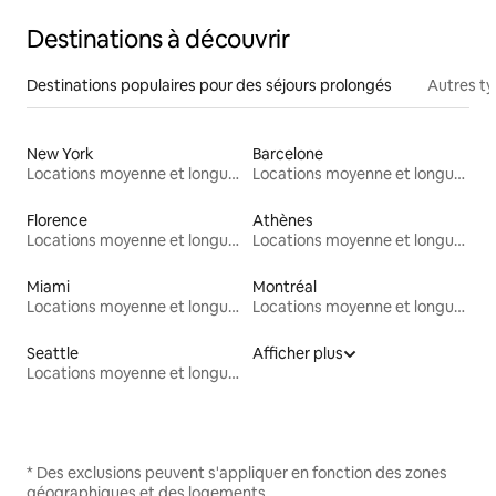
Destinations à découvrir
Destinations populaires pour des séjours prolongés
Autres t
New York
Barcelone
Locations moyenne et longue durée
Locations moyenne et longue durée
Florence
Athènes
Locations moyenne et longue durée
Locations moyenne et longue durée
Miami
Montréal
Locations moyenne et longue durée
Locations moyenne et longue durée
Seattle
Afficher plus
Locations moyenne et longue durée
* Des exclusions peuvent s'appliquer en fonction des zones
géographiques et des logements.