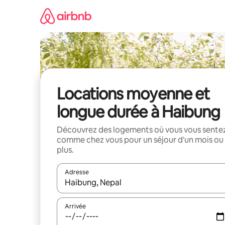
Aller
directement
au
contenu
Locations moyenne et
longue durée à Haibung
Découvrez des logements où vous vous sente
comme chez vous pour un séjour d'un mois ou
plus.
Adresse
Lorsque les résultats s'affichent, utilisez les flèc
Arrivée