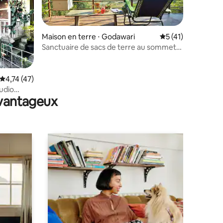
Maison en terre ⋅ Godawari
Évaluation moyenne
5 (41)
Sanctuaire de sacs de terre au sommet
d'une colline près de Katmandou
mmentaires : 5 sur 5
Évaluation moyenne sur la base de 47 commentaires : 4,74 sur 5
4,74 (47)
udio
avantageux