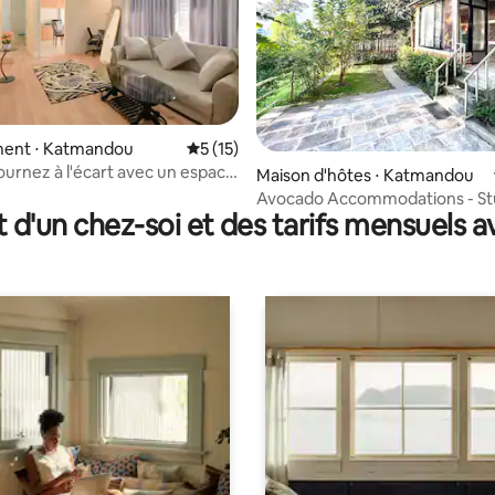
ent ⋅ Katmandou
Évaluation moyenne sur la base de 15 co
5 (15)
ournez à l'écart avec un espace
 sur la base de 37 commentaires : 5 sur 5
Maison d'hôtes ⋅ Katmandou
l dédié, Katmandou
Avocado Accommodations - St
t d'un chez-soi et des tarifs mensuels 
confortable (3 lits)