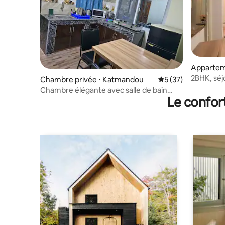
Appartem
2BHK, séj
Chambre privée ⋅ Katmandou
Évaluation moyenne
5 (37)
de travai
Chambre élégante avec salle de bain
Le confor
privative et cuisine partagée