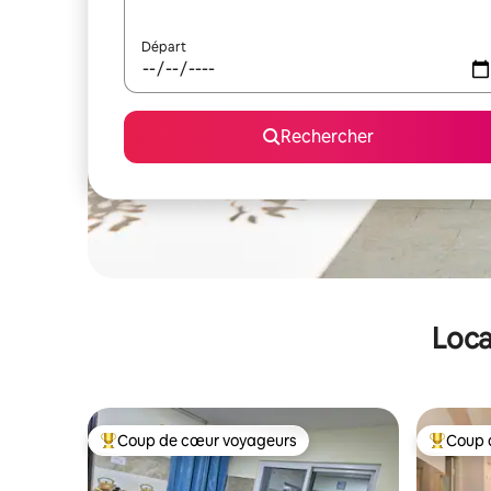
Départ
Rechercher
Loca
Coup de cœur voyageurs
Coup 
Coups de cœur voyageurs les plus appréciés
Coups de