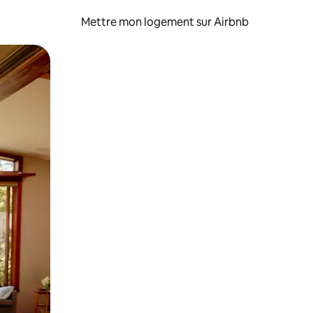
Mettre mon logement sur Airbnb
sant glisser.