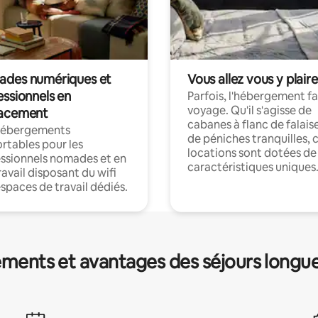
des numériques et
Vous allez vous y plaire
essionnels en
Parfois, l'hébergement fai
voyage. Qu'il s'agisse de
acement
cabanes à flanc de falais
hébergements
de péniches tranquilles, 
rtables pour les
locations sont dotées de
ssionnels nomades et en
caractéristiques uniques
ravail disposant du wifi
espaces de travail dédiés.
ments et avantages des séjours longu