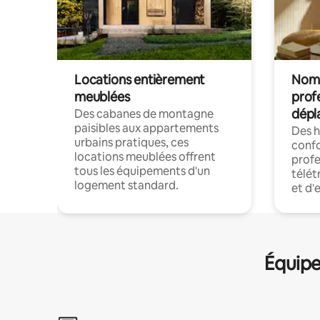
Locations entièrement
Noma
meublées
prof
dépl
Des cabanes de montagne
paisibles aux appartements
Des 
urbains pratiques, ces
confo
locations meublées offrent
profe
tous les équipements d'un
télét
logement standard.
et d'
Équipe