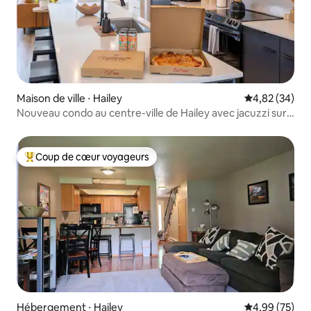
Maison de ville ⋅ Hailey
Évaluation mo
4,82 (34)
Nouveau condo au centre-ville de Hailey avec jacuzzi sur
le toit
Coup de cœur voyageurs
Coups de cœur voyageurs les plus appréciés
Hébergement ⋅ Hailey
Évaluation mo
4,99 (75)