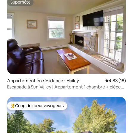
Superhôte
Superhôte
Appartement en résidence ⋅ Hailey
Évaluation mo
4,83 (18)
Escapade à Sun Valley | Appartement 1 chambre + pièce
supplémentaire
Coup de cœur voyageurs
Coups de cœur voyageurs les plus appréciés