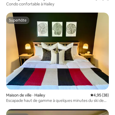
Condo confortable à Hailey
Superhôte
Superhôte
Maison de ville ⋅ Hailey
Évaluation mo
4,95 (38)
Escapade haut de gamme à quelques minutes du ski de
Sun Valley !