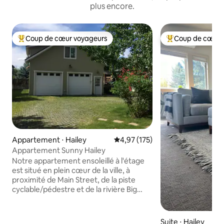
plus encore.
Coup de cœur voyageurs
Coup de cœur 
Coups de cœur voyageurs les plus appréciés
Coups de cœur vo
Appartement ⋅ Hailey
Évaluation moyenne sur la base 
4,97 (175)
Appartement Sunny Hailey
Notre appartement ensoleillé à l'étage
est situé en plein cœur de la ville, à
proximité de Main Street, de la piste
cyclable/pédestre et de la rivière Big
Wood. Le sentier le long de la rivière
voisine mène à d'excellents endroits
comme Hop Porter Park, le magnifique
Suite ⋅ Hailey