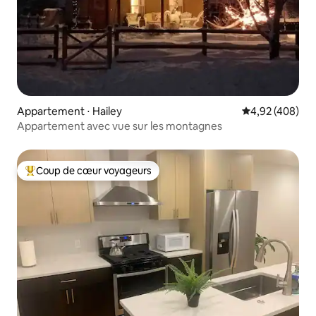
Appartement ⋅ Hailey
Évaluation moy
4,92 (408)
Appartement avec vue sur les montagnes
Coup de cœur voyageurs
Coups de cœur voyageurs les plus appréciés