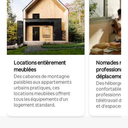
Locations entièrement
Nomades num
meublées
professionnel
déplacement
Des cabanes de montagne
paisibles aux appartements
Des hébergem
urbains pratiques, ces
confortables p
locations meublées offrent
professionnels
tous les équipements d'un
télétravail dis
logement standard.
et d'espaces de