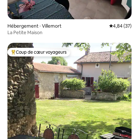
Hébergement ⋅ Villemort
Évaluation mo
4,84 (37)
La Petite Maison
Coup de cœur voyageurs
Coups de cœur voyageurs les plus appréciés