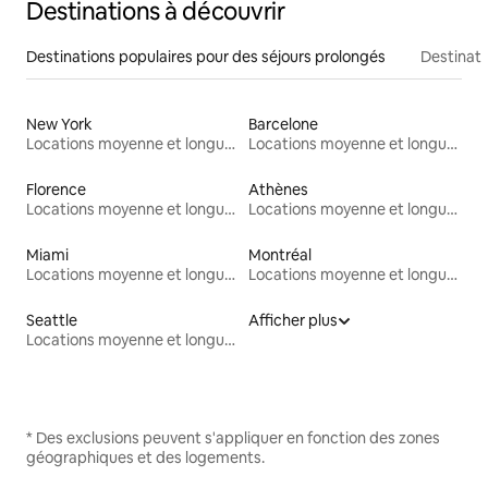
Destinations à découvrir
Destinations populaires pour des séjours prolongés
Destinati
New York
Barcelone
Locations moyenne et longue durée
Locations moyenne et longue durée
Florence
Athènes
Locations moyenne et longue durée
Locations moyenne et longue durée
Miami
Montréal
Locations moyenne et longue durée
Locations moyenne et longue durée
Seattle
Afficher plus
Locations moyenne et longue durée
* Des exclusions peuvent s'appliquer en fonction des zones
géographiques et des logements.