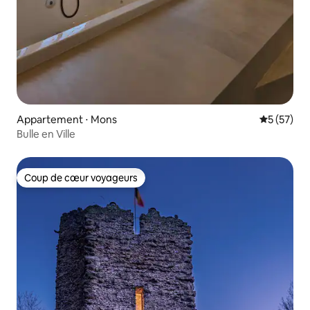
Appartement ⋅ Mons
Évaluation
5 (57)
Bulle en Ville
Coup de cœur voyageurs
Coup de cœur voyageurs