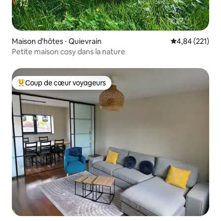
Maison d'hôtes ⋅ Quievrain
Évaluation moy
4,84 (221)
Petite maison cosy dans la nature
Coup de cœur voyageurs
Coups de cœur voyageurs les plus appréciés