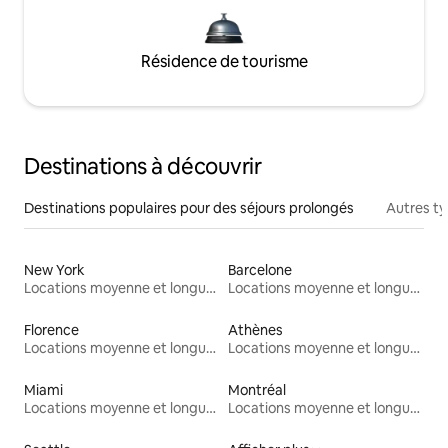
Résidence de tourisme
Destinations à découvrir
Destinations populaires pour des séjours prolongés
Autres t
New York
Barcelone
Locations moyenne et longue durée
Locations moyenne et longue durée
Florence
Athènes
Locations moyenne et longue durée
Locations moyenne et longue durée
Miami
Montréal
Locations moyenne et longue durée
Locations moyenne et longue durée