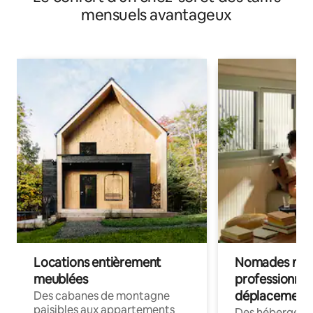
mensuels avantageux
Locations entièrement
Nomades num
meublées
professionnel
déplacement
Des cabanes de montagne
paisibles aux appartements
Des hébergem