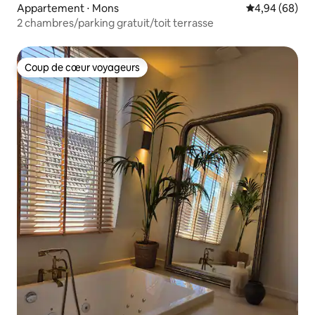
Appartement ⋅ Mons
Évaluation mo
4,94 (68)
2 chambres/parking gratuit/toit terrasse
Coup de cœur voyageurs
Coup de cœur voyageurs