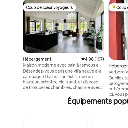
Coup de cœur voyageurs
Coup 
Coup de cœur voyageurs
Coups de
Hébergement
Évaluation moyenne sur 
4,96 (107)
Maison moderne avec bain à remous en
Héberge
milieu rural
Détendez-vous dans une villa neuve à la
Varberg V
campagne ! La maison est située en
dans la va
Oubliez t
hauteur, orientée plein sud, et dispose
ce logemen
de trois belles chambres, chacune avec
entièreme
un lit double et la climatisation. La
Ici, vous 
chambre principale dispose également
Équipements popul
nature à l
d'un lit superposé. La maison peut
et vous 
héberger jusqu'à 8 personnes. Il y a une
promener 
petite baignoire spa, une terrasse, un
est proch
barbecue à charbon, Wi-Fi, climatisation
trouverez
dans toutes les pièces, télévision et
besoin po