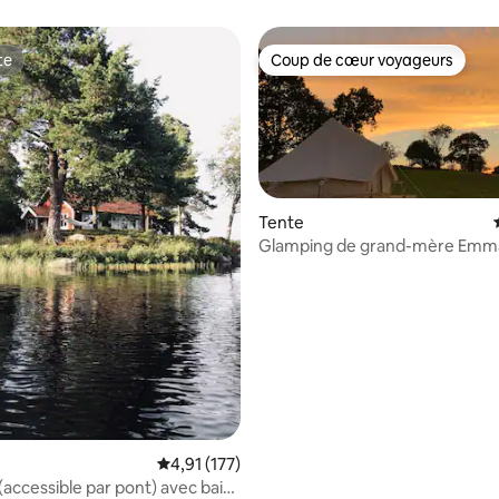
te
Coup de cœur voyageurs
te
Coup de cœur voyageurs
Tente
Glamping de grand-mère Emma
 la base de 65 commentaires : 4,97 sur 5
Évaluation moyenne sur la base de 177 comme
4,91 (177)
 (accessible par pont) avec bain