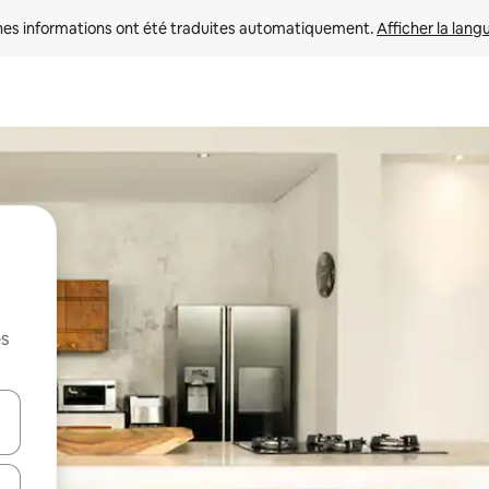
nes informations ont été traduites automatiquement. 
Afficher la lang
es
hes vers le haut et vers le bas pour les parcourir ou en appuyant et en fai