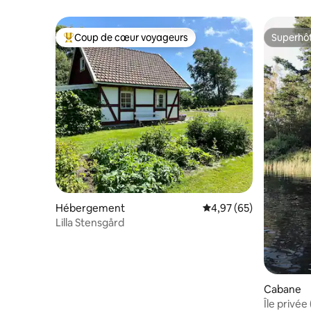
Getterön
Coup de cœur voyageurs
Superhô
Coups de cœur voyageurs les plus appréciés
Superhô
Hébergement
Évaluation moyenne sur
4,97 (65)
Lilla Stensgård
Cabane
Île privée