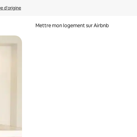
ue d'origine
Mettre mon logement sur Airbnb
sant glisser.