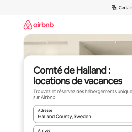
Aller
Certai
directement
au
contenu
Comté de Halland :
locations de vacances
Trouvez et réservez des hébergements uniqu
sur Airbnb
Adresse
Lorsque les résultats s'affichent, utilisez les flèc
Arrivée