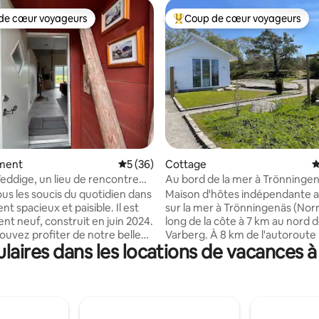
de cœur voyageurs
Coup de cœur voyageurs
 cœur voyageurs les plus appréciés
Coups de cœur voyageurs les p
la base de 107 commentaires : 4,96 sur 5
ment
Évaluation moyenne sur la base de 36 co
5 (36)
Cottage
É
eddige, un lieu de rencontre
Au bord de la mer à Trönningen
llée
Varberg
ous les soucis du quotidien dans
Maison d'hôtes indépendante 
t spacieux et paisible. Il est
sur la mer à Trönningenäs (Norr
nt neuf, construit en juin 2024.
long de la côte à 7 km au nord 
pouvez profiter de notre belle
Varberg. À 8 km de l'autoroute 
aires dans les locations de vacances 
a fois du salon et de la chambre
55. La maison est entièrement
pouvez également vous
et dispose de 4 lits. Ici, vous vi
librement dans notre nature. Il
la mer avec une plage de baign
e de Hallandsleden. Vous
m) et des zones de randonnée l
 ici tout ce dont vous avez
la côte et dans la forêt. Endroit
ur des vacances ou un séjour
pour la planche à voile. - Le cen