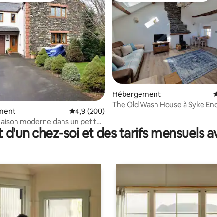
la base de 346 commentaires : 4,95 sur 5
Hébergement
É
The Old Wash House à Syke En
ment
Évaluation moyenne sur la base de 200 comme
4,9 (200)
aison moderne dans un petit
t d'un chez-soi et des tarifs mensuels 
ral.