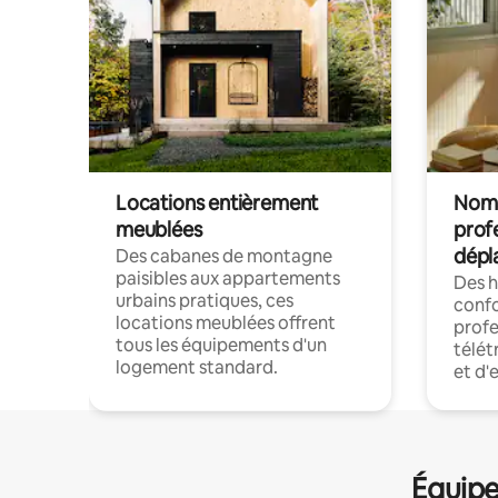
Locations entièrement
Noma
meublées
prof
dépl
Des cabanes de montagne
paisibles aux appartements
Des 
urbains pratiques, ces
confo
locations meublées offrent
profe
tous les équipements d'un
télét
logement standard.
et d'
Équipe