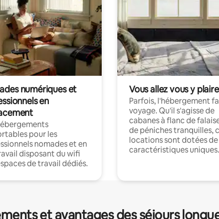
des numériques et
Vous allez vous y plaire
essionnels en
Parfois, l'hébergement fai
voyage. Qu'il s'agisse de
acement
cabanes à flanc de falais
hébergements
de péniches tranquilles, 
rtables pour les
locations sont dotées de
ssionnels nomades et en
caractéristiques uniques
ravail disposant du wifi
espaces de travail dédiés.
ments et avantages des séjours longu