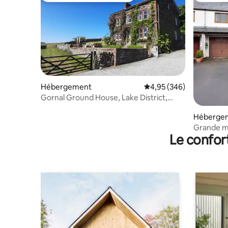
Hébergement
Évaluation moyenne sur 
4,95 (346)
Gornal Ground House, Lake District,
Cumbria
Héberge
Grande m
Le confor
hameau ru