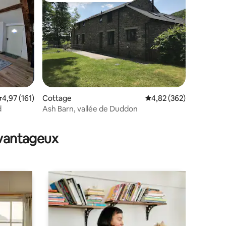
valuation moyenne sur la base de 161 commentaires : 4,97 sur 5
4,97 (161)
Cottage
Évaluation moyenne sur
4,82 (362)
d
Ash Barn, vallée de Duddon
ntaires : 4,9 sur 5
avantageux