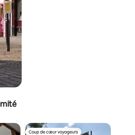
imité
Coup de cœur voyageurs
lus appréciés
Coup de cœur voyageurs