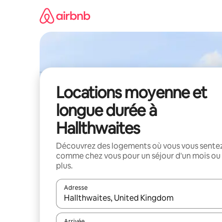
Aller
directement
au
contenu
Locations moyenne et
longue durée à
Hallthwaites
Découvrez des logements où vous vous sente
comme chez vous pour un séjour d'un mois ou
plus.
Adresse
Lorsque les résultats s'affichent, utilisez les flèc
Arrivée