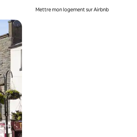
Mettre mon logement sur Airbnb
sant glisser.