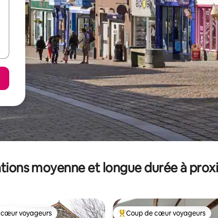
tions moyenne et longue durée à prox
 cœur voyageurs
Coup de cœur voyageurs
 cœur voyageurs
Coups de cœur voyageurs les p