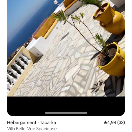
Hébergement ⋅ Tabarka
Évaluation mo
4,94 (33)
Villa Belle-Vue Spacieuse