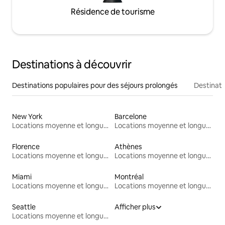
Résidence de tourisme
Destinations à découvrir
Destinations populaires pour des séjours prolongés
Destinati
New York
Barcelone
Locations moyenne et longue durée
Locations moyenne et longue durée
Florence
Athènes
Locations moyenne et longue durée
Locations moyenne et longue durée
Miami
Montréal
Locations moyenne et longue durée
Locations moyenne et longue durée
Seattle
Afficher plus
Locations moyenne et longue durée