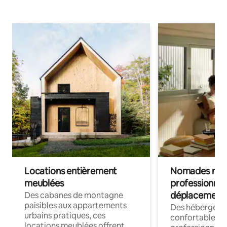
Locations entièrement
Nomades num
meublées
professionnel
déplacement
Des cabanes de montagne
paisibles aux appartements
Des hébergem
urbains pratiques, ces
confortables p
locations meublées offrent