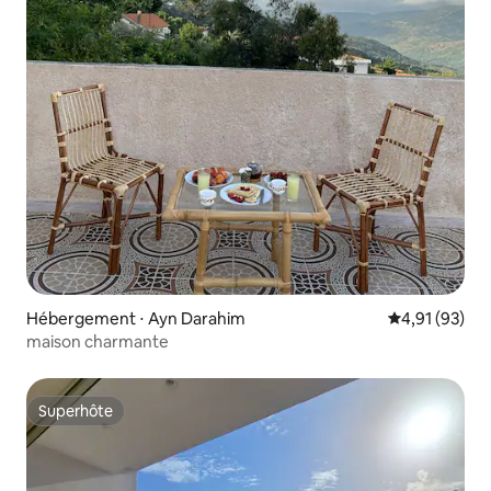
Hébergement ⋅ Ayn Darahim
Évaluation mo
4,91 (93)
maison charmante
Superhôte
Superhôte