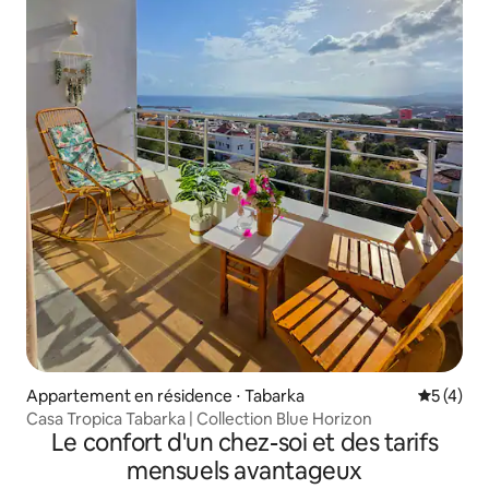
Appartement en résidence ⋅ Tabarka
Évaluatio
5 (4)
Casa Tropica Tabarka | Collection Blue Horizon
Le confort d'un chez-soi et des tarifs
mensuels avantageux