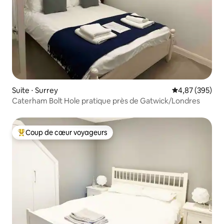
Suite ⋅ Surrey
Évaluation moy
4,87 (395)
Caterham Bolt Hole pratique près de Gatwick/Londres
Coup de cœur voyageurs
Coups de cœur voyageurs les plus appréciés