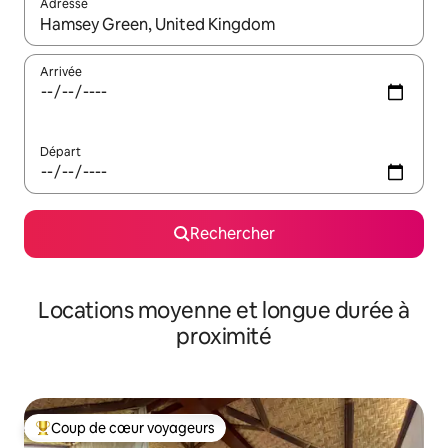
Adresse
Lorsque les résultats s'affichent, utilisez les flèches vers le hau
Arrivée
Départ
Rechercher
Locations moyenne et longue durée à
proximité
Coup de cœur voyageurs
Coups de cœur voyageurs les plus appréciés