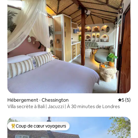
Hébergement ⋅ Chessington
Évaluatio
5 (5)
Villa secrète à Bali | Jacuzzi | À 30 minutes de Londres
Coup de cœur voyageurs
Coups de cœur voyageurs les plus appréciés