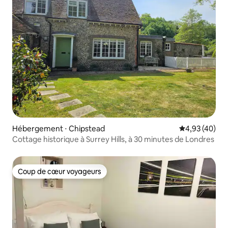
Hébergement ⋅ Chipstead
Évaluation mo
4,93 (40)
Cottage historique à Surrey Hills, à 30 minutes de Londres
Coup de cœur voyageurs
Coup de cœur voyageurs