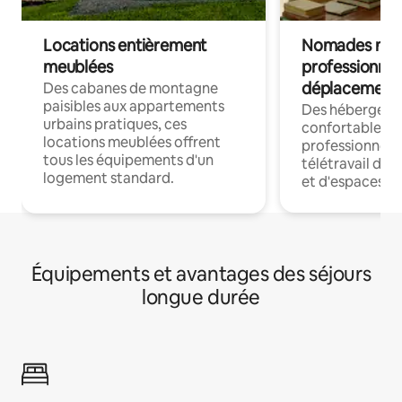
Locations entièrement
Nomades num
meublées
professionnel
déplacement
Des cabanes de montagne
paisibles aux appartements
Des hébergem
urbains pratiques, ces
confortables p
locations meublées offrent
professionnels
tous les équipements d'un
télétravail dis
logement standard.
et d'espaces de
Équipements et avantages des séjours
longue durée