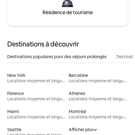
Résidence de tourisme
Destinations à découvrir
Destinations populaires pour des séjours prolongés
Destinati
New York
Barcelone
Locations moyenne et longue durée
Locations moyenne et longue durée
Florence
Athènes
Locations moyenne et longue durée
Locations moyenne et longue durée
Miami
Montréal
Locations moyenne et longue durée
Locations moyenne et longue durée
Seattle
Afficher plus