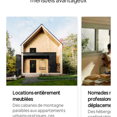
mensuels avantageux
Locations entièrement
Nomades num
meublées
professionnel
déplacement
Des cabanes de montagne
paisibles aux appartements
Des hébergem
urbains pratiques, ces
confortables p