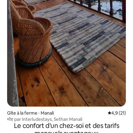
Gîte à la ferme ⋅ Manali
Évaluation m
4,9 (21)
मोह par Interludestays, Sethan Manali
Le confort d'un chez-soi et des tarifs