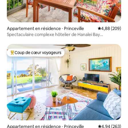
Appartement en résidence ⋅ Princeville
Évaluation moy
4,88 (209)
Spectaculaire complexe hôtelier de Hanalei Bay
récemment rénové
Coup de cœur voyageurs
Coups de cœur voyageurs les plus appréciés
Appartement en résidence ⋅ Princeville
Évaluation moy
4,94 (263)