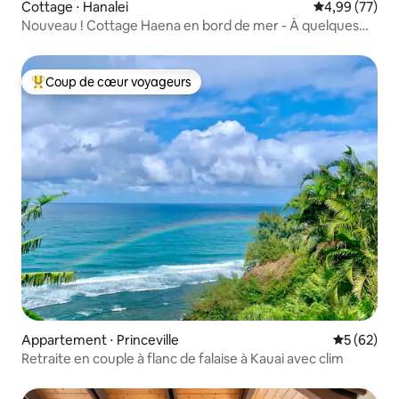
Cottage ⋅ Hanalei
Évaluation mo
4,99 (77)
Nouveau ! Cottage Haena en bord de mer - À quelques
pas de la plage
Coup de cœur voyageurs
Coups de cœur voyageurs les plus appréciés
Appartement ⋅ Princeville
Évaluation
5 (62)
Retraite en couple à flanc de falaise à Kauai avec clim