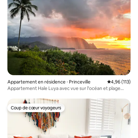
Appartement en résidence ⋅ Princeville
Évaluation moy
4,96 (113)
Appartement Hale Luya avec vue sur l'océan et plage
privée
Coup de cœur voyageurs
Coup de cœur voyageurs