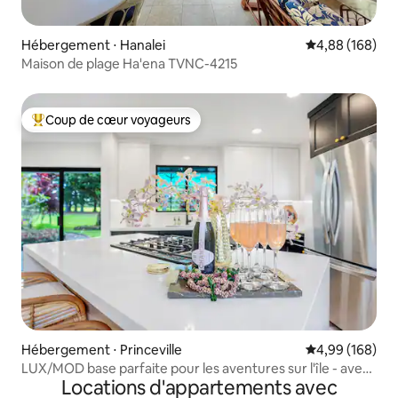
Hébergement ⋅ Hanalei
Évaluation moy
4,88 (168)
Maison de plage Ha'ena TVNC-4215
Coup de cœur voyageurs
Coups de cœur voyageurs les plus appréciés
Hébergement ⋅ Princeville
Évaluation moy
4,99 (168)
LUX/MOD base parfaite pour les aventures sur l'île - avec
Locations d'appartements avec
climatisation