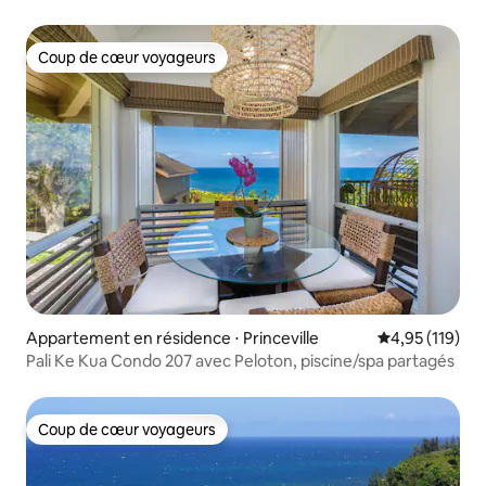
de luxe
Coup de cœur voyageurs
Coup de cœur voyageurs
Appartement en résidence ⋅ Princeville
Évaluation moy
4,95 (119)
Pali Ke Kua Condo 207 avec Peloton, piscine/spa partagés
Coup de cœur voyageurs
Coup de cœur voyageurs