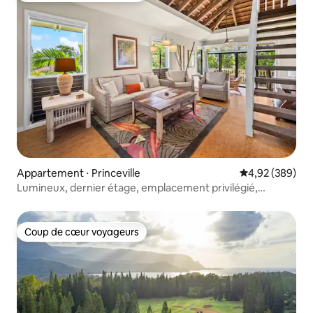
Appartement ⋅ Princeville
Évaluation moy
4,92 (389)
Lumineux, dernier étage, emplacement privilégié,
climatisation et piscine !
Coup de cœur voyageurs
Coup de cœur voyageurs