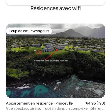
Résidences avec wifi
Coup de cœur voyageurs
Coup de cœur voyageurs
Appartement en résidence ⋅ Princeville
Évaluation moy
4,96 (190)
Vue spectaculaire sur l'océan dans un complexe hôtelier