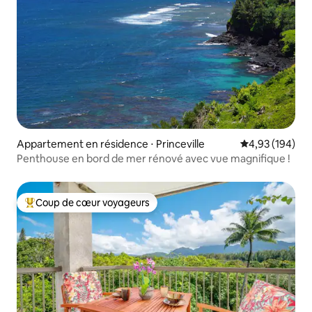
Appartement en résidence ⋅ Princeville
Évaluation moy
4,93 (194)
Penthouse en bord de mer rénové avec vue magnifique !
Coup de cœur voyageurs
Coups de cœur voyageurs les plus appréciés