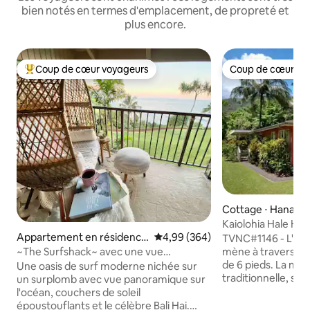
bien notés en termes d'emplacement, de propreté et
plus encore.
Coup de cœur voyageurs
Coup de cœur vo
Coups de cœur voyageurs les plus appréciés
Coup de cœur vo
Cottage ⋅ Hanalei
Kaiolohia Hale Ha
Beach
Appartement en résidence
Évaluation moyenne sur la base 
4,99 (364)
TVNC#1146 - L'entrée fermée vous
⋅ Princeville
mène à travers un
~The Surfshack~ avec une vue
de 6 pieds. La maison de style hawaïen
époustouflante sur l'océan !!
Une oasis de surf moderne nichée sur
traditionnelle, situ
un surplomb avec vue panoramique sur
de-chaussée, est 
l'océan, couchers de soleil
derrière la maison d'hôtes. 
époustouflants et le célèbre Bali Hai.