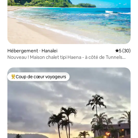
Hébergement ⋅ Hanalei
Évaluation
5 (30)
Nouveau ! Maison chalet tipi Haena - à côté de Tunnels
Beach
Coup de cœur voyageurs
Coups de cœur voyageurs les plus appréciés