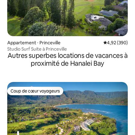
Appartement ⋅ Princeville
Évaluation moy
4,92 (390)
Studio Surf Suite à Princeville
Autres superbes locations de vacances à
proximité de Hanalei Bay
Coup de cœur voyageurs
Coup de cœur voyageurs