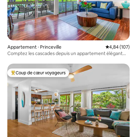
Appartement ⋅ Princeville
Évaluation moy
4,84 (107)
Comptez les cascades depuis un appartement élégant
avec climatisation !
Coup de cœur voyageurs
Coups de cœur voyageurs les plus appréciés