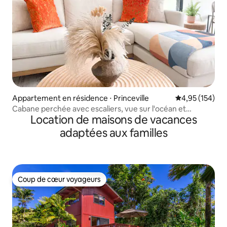
Appartement en résidence ⋅ Princeville
Évaluation moy
4,95 (154)
Cabane perchée avec escaliers, vue sur l'océan et
Location de maisons de vacances
climatisation
adaptées aux familles
Coup de cœur voyageurs
Coup de cœur voyageurs