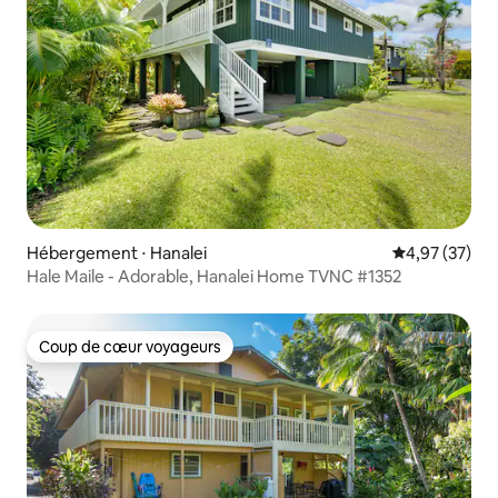
Hébergement ⋅ Hanalei
Évaluation mo
4,97 (37)
Hale Maile - Adorable, Hanalei Home TVNC #1352
Coup de cœur voyageurs
Coup de cœur voyageurs