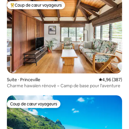
Coup de cœur voyageurs
Coups de cœur voyageurs les plus appréciés
Suite ⋅ Princeville
Évaluation moy
4,96 (387)
Charme hawaïen rénové ~ Camp de base pour l'aventure
Coup de cœur voyageurs
Coup de cœur voyageurs