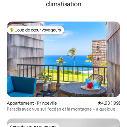
climatisation
Coup de cœur voyageurs
Coups de cœur voyageurs les plus appréciés
Appartement ⋅ Princeville
Évaluation moy
4,93 (199)
Paradis avec vue sur l'océan et la montagne + à quelques
pas du sentier de la plage