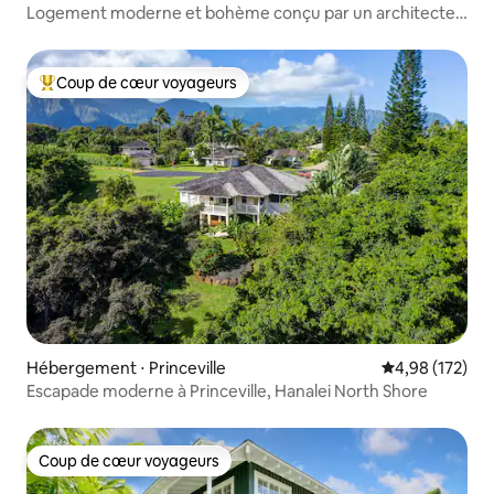
Logement moderne et bohème conçu par un architecte |
Vue sur le golf
Coup de cœur voyageurs
Coups de cœur voyageurs les plus appréciés
Hébergement ⋅ Princeville
Évaluation moy
4,98 (172)
Escapade moderne à Princeville, Hanalei North Shore
Coup de cœur voyageurs
Coup de cœur voyageurs