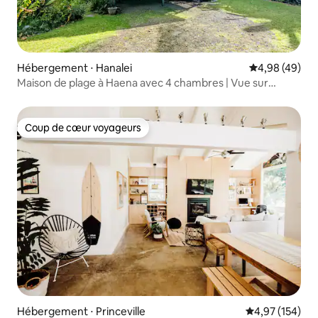
Hébergement ⋅ Hanalei
Évaluation mo
4,98 (49)
Maison de plage à Haena avec 4 chambres | Vue sur
l'océan et la jungle
Coup de cœur voyageurs
Coup de cœur voyageurs
Hébergement ⋅ Princeville
Évaluation moy
4,97 (154)