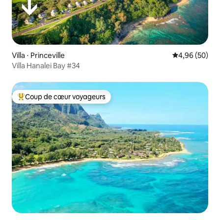
Villa ⋅ Princeville
Évaluation mo
4,96 (50)
Villa Hanalei Bay #34
Coup de cœur voyageurs
Coups de cœur voyageurs les plus appréciés