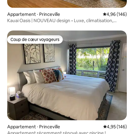
Appartement ⋅ Princeville
Évaluation moy
4,96 (146)
Kauai Oasis | NOUVEAU design • Luxe, climatisation,
piscine, plages
Coup de cœur voyageurs
Coup de cœur voyageurs
Appartement ⋅ Princeville
Évaluation moy
4,95 (146)
Appartement récemment rénové avec piscine !