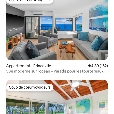
Coup de cœur voyageurs
Coup de cœur voyageurs
Appartement ⋅ Princeville
Évaluation moy
4,89 (152)
Vue moderne sur l'océan – Paradis pour les tourtereaux
avec climatisation
Coup de cœur voyageurs
Coup de cœur voyageurs