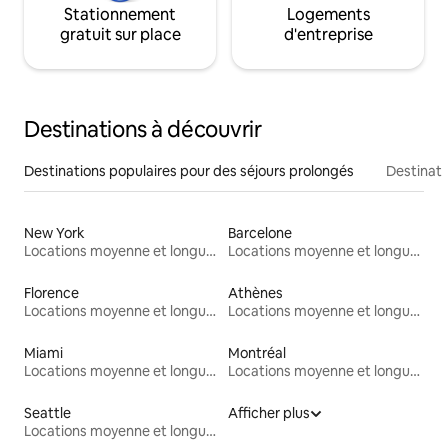
Stationnement
Logements
gratuit sur place
d'entreprise
Destinations à découvrir
Destinations populaires pour des séjours prolongés
Destinati
New York
Barcelone
Locations moyenne et longue durée
Locations moyenne et longue durée
Florence
Athènes
Locations moyenne et longue durée
Locations moyenne et longue durée
Miami
Montréal
Locations moyenne et longue durée
Locations moyenne et longue durée
Seattle
Afficher plus
Locations moyenne et longue durée