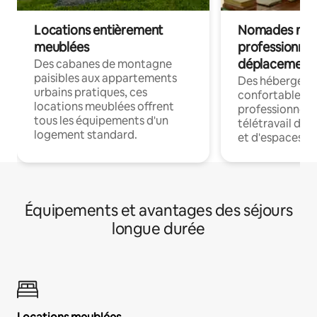
Locations entièrement
Nomades num
meublées
professionnel
déplacement
Des cabanes de montagne
paisibles aux appartements
Des hébergem
urbains pratiques, ces
confortables p
locations meublées offrent
professionnels
tous les équipements d'un
télétravail dis
logement standard.
et d'espaces de
Équipements et avantages des séjours
longue durée