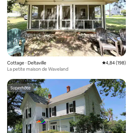
Cottage ⋅ Deltaville
Évaluation moy
4,84 (198)
La petite maison de Waveland
Superhôte
Superhôte