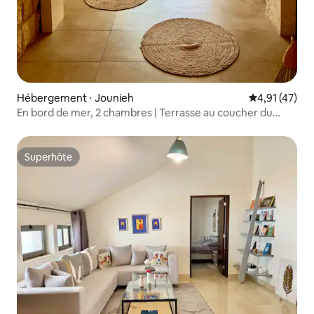
Hébergement ⋅ Jounieh
Évaluation mo
4,91 (47)
En bord de mer, 2 chambres | Terrasse au coucher du
soleil avec jacuzzi
Superhôte
Superhôte