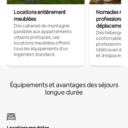
Locations entièrement
Nomades num
meublées
professionnel
déplacement
Des cabanes de montagne
paisibles aux appartements
Des hébergem
urbains pratiques, ces
confortables p
locations meublées offrent
professionnels
tous les équipements d'un
télétravail dis
logement standard.
et d'espaces de
Équipements et avantages des séjours
longue durée