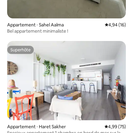
Appartement ⋅ Sahel Aalma
Évaluation mo
4,94 (16)
Bel appartement minimaliste !
Superhôte
Superhôte
Appartement ⋅ Haret Sakher
Évaluation mo
4,99 (75)
Spacieux appartement 1 chambre en bord de mer sur la