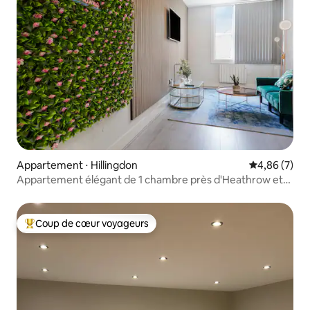
Appartement ⋅ Hillingdon
Évaluation m
4,86 (7)
Appartement élégant de 1 chambre près d'Heathrow et
de la ligne 8 Elizabeth
Coup de cœur voyageurs
Coups de cœur voyageurs les plus appréciés