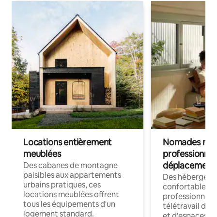
Locations entièrement
Nomades num
meublées
professionnel
déplacement
Des cabanes de montagne
paisibles aux appartements
Des hébergem
urbains pratiques, ces
confortables p
locations meublées offrent
professionnels
tous les équipements d'un
télétravail dis
logement standard.
et d'espaces de