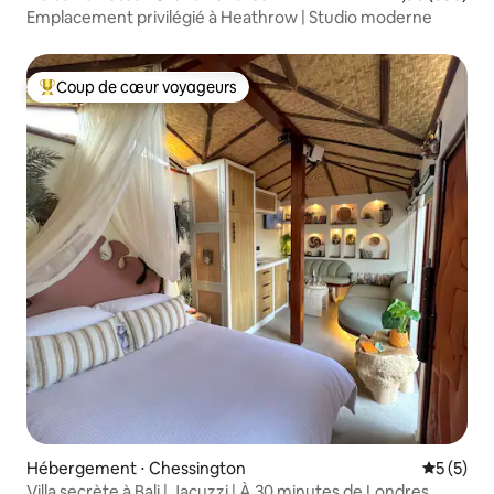
Emplacement privilégié à Heathrow | Studio moderne
Coup de cœur voyageurs
Coups de cœur voyageurs les plus appréciés
Hébergement ⋅ Chessington
Évaluatio
5 (5)
Villa secrète à Bali | Jacuzzi | À 30 minutes de Londres