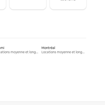
ami
Montréal
Locations moyenne et longue durée
Locations moyenne et longue durée