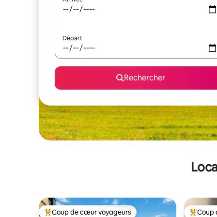
Départ
Rechercher
Loca
Coup de cœur voyageurs
Coup 
Coups de cœur voyageurs les plus appréciés
Coups de