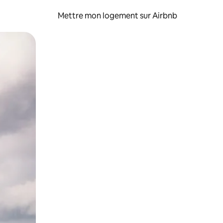
Mettre mon logement sur Airbnb
sant glisser.