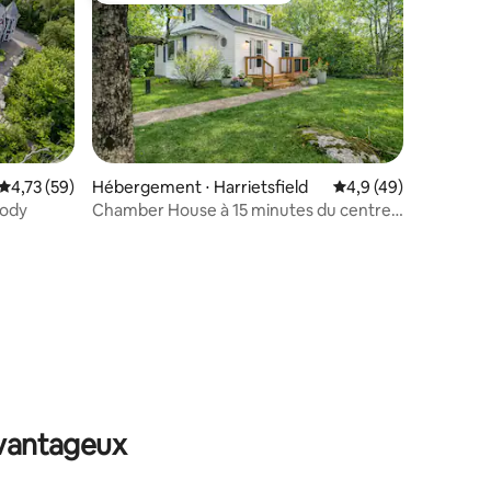
Évaluation moyenne sur la base de 59 commentaires : 4,73 sur 5
4,73 (59)
Hébergement ⋅ Harrietsfield
Évaluation moyenne s
4,9 (49)
oody
Chamber House à 15 minutes du centre-
ville
taires : 4,93 sur 5
avantageux