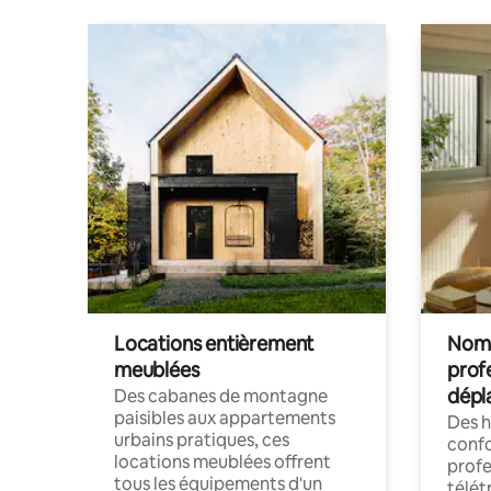
Locations entièrement
Noma
meublées
prof
dépl
Des cabanes de montagne
paisibles aux appartements
Des 
urbains pratiques, ces
confo
locations meublées offrent
profe
tous les équipements d'un
télét