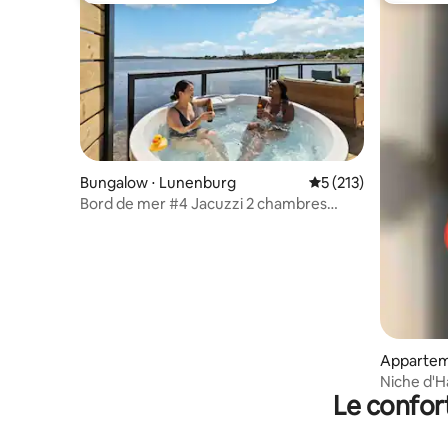
Bungalow ⋅ Lunenburg
Évaluation moyenne 
5 (213)
Bord de mer #4 Jacuzzi 2 chambres
grande terrasse BBQ 2 salles de bain
Apparteme
Niche d'Ha
Le confor