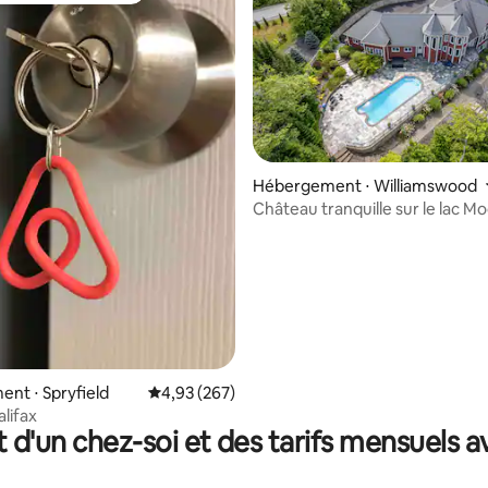
Hébergement ⋅ Williamswood
sur la base de 213 commentaires : 5 sur 5
Château tranquille sur le lac M
nt ⋅ Spryfield
Évaluation moyenne sur la base de 267 commen
4,93 (267)
lifax
t d'un chez-soi et des tarifs mensuels 