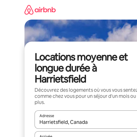
Aller
directement
au
contenu
Locations moyenne et
longue durée à
Harrietsfield
Découvrez des logements où vous vous sente
comme chez vous pour un séjour d'un mois ou
plus.
Adresse
Lorsque les résultats s'affichent, utilisez les flèc
Arrivée