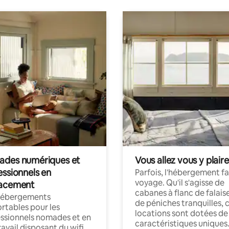
des numériques et
Vous allez vous y plaire
essionnels en
Parfois, l'hébergement fai
voyage. Qu'il s'agisse de
acement
cabanes à flanc de falais
hébergements
de péniches tranquilles, 
rtables pour les
locations sont dotées de
ssionnels nomades et en
caractéristiques uniques
ravail disposant du wifi