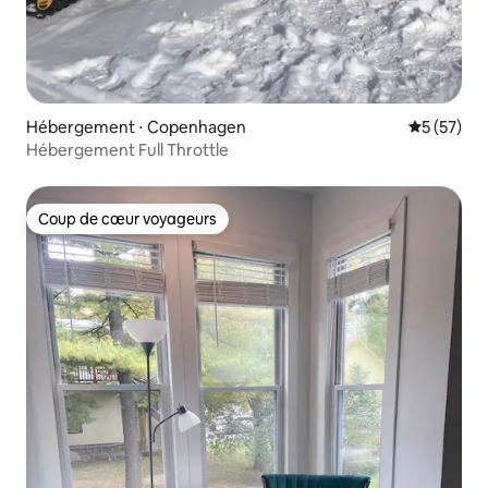
Hébergement ⋅ Copenhagen
Évaluation
5 (57)
Hébergement Full Throttle
Coup de cœur voyageurs
Coup de cœur voyageurs