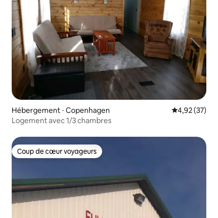
Hébergement ⋅ Copenhagen
Évaluation mo
4,92 (37)
Logement avec 1/3 chambres
Coup de cœur voyageurs
Coup de cœur voyageurs