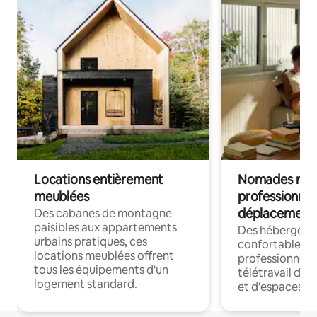
Locations entièrement
Nomades num
meublées
professionnel
déplacement
Des cabanes de montagne
paisibles aux appartements
Des hébergem
urbains pratiques, ces
confortables p
locations meublées offrent
professionnels
tous les équipements d'un
télétravail dis
logement standard.
et d'espaces de