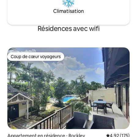
Climatisation
Résidences avec wifi
Coup de cœur voyageurs
Coup de cœur voyageurs
Appartement en résidence ⋅ Rockley
Évaluation moy
4,92 (175)