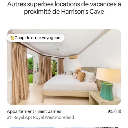
Autres superbes locations de vacances à
proximité de Harrison's Cave
Coup de cœur voyageurs
Coups de cœur voyageurs les plus appréciés
Appartement ⋅ Saint James
Évaluation
5 (13)
211 Royal Apt Royal Westmoreland