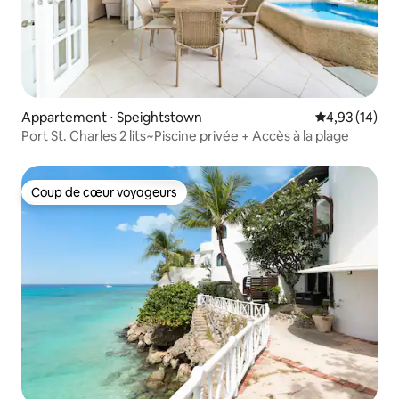
Appartement ⋅ Speightstown
Évaluation mo
4,93 (14)
Port St. Charles 2 lits~Piscine privée + Accès à la plage
Coup de cœur voyageurs
Coup de cœur voyageurs