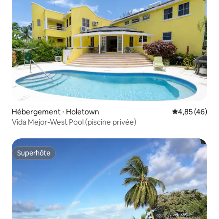
Hébergement ⋅ Holetown
Évaluation mo
4,85 (46)
Vida Mejor-West Pool (piscine privée)
Superhôte
Superhôte