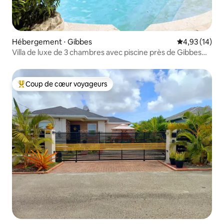
Hébergement ⋅ Gibbes
Évaluation mo
4,93 (14)
Villa de luxe de 3 chambres avec piscine près de Gibbes
Beach
Coup de cœur voyageurs
Coups de cœur voyageurs les plus appréciés