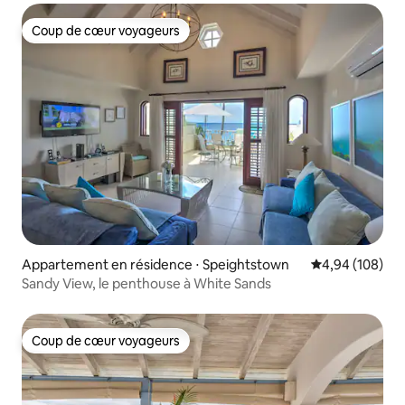
Coup de cœur voyageurs
Coup de cœur voyageurs
Appartement en résidence ⋅ Speightstown
Évaluation moy
4,94 (108)
Sandy View, le penthouse à White Sands
Coup de cœur voyageurs
Coup de cœur voyageurs