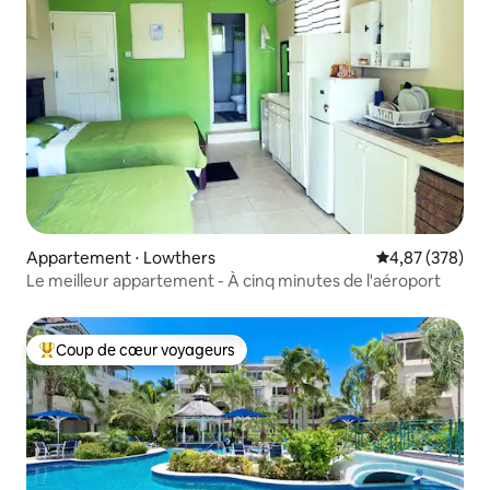
Appartement ⋅ Lowthers
Évaluation moy
4,87 (378)
Le meilleur appartement - À cinq minutes de l'aéroport
Coup de cœur voyageurs
Coups de cœur voyageurs les plus appréciés