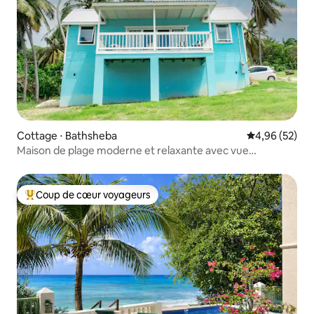
Cottage ⋅ Bathsheba
Évaluation mo
4,96 (52)
Maison de plage moderne et relaxante avec vue
panoramique
Coup de cœur voyageurs
Coups de cœur voyageurs les plus appréciés