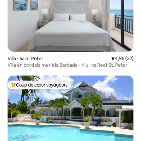
Villa ⋅ Saint Peter
Évaluation mo
4,95 (22)
Villa en bord de mer à la Barbade - Mullins Reef St. Peter
Coup de cœur voyageurs
Coups de cœur voyageurs les plus appréciés