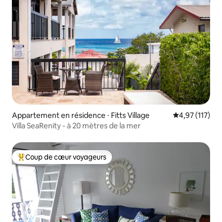
Appartement en résidence ⋅ Fitts Village
Évaluation moy
4,97 (117)
Villa SeaRenity - à 20 mètres de la mer
Coup de cœur voyageurs
Coups de cœur voyageurs les plus appréciés