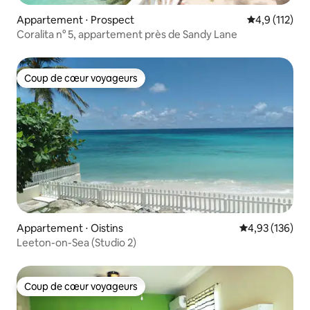
Appartement ⋅ Prospect
Évaluation mo
4,9 (112)
Coralita n° 5, appartement près de Sandy Lane
Coup de cœur voyageurs
Coup de cœur voyageurs
Appartement ⋅ Oistins
Évaluation moy
4,93 (136)
Leeton-on-Sea (Studio 2)
Coup de cœur voyageurs
Coup de cœur voyageurs