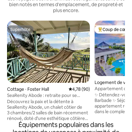
bien notés en termes d'emplacement, de propreté et
plus encore.
Superhôte
Coup de cœur 
Superhôte
Coups de cœur vo
Logement de vaca
Standfast
Appartement desig
Cottage ⋅ Foster Hall
Évaluation moyenne sur la base
4,78 (90)
chambres 2 salles 
✨ Détendez-vous s
SeaRenity Abode : retraite pour se
Barbade ✨ Séjour
reposer et se ressourcer
Découvrez la paix et la détente à
appartement réc
SeaRenity Abode, un chalet côtier de
dans le complexe e
3 chambres/2 salles de bain récemment
Resort, une com
rénové, doté d'une esthétique côtière
perchée sur une cr
Équipements populaires dans les
moderne avec un décor rafraîchi, des
mer depuis le club
tons neutres aérés et un mobilier