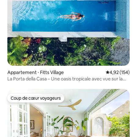
Appartement ⋅ Fitts Village
Évaluation moy
4,92 (154)
La Porta della Casa – Une oasis tropicale avec vue sur la
mer
Coup de cœur voyageurs
Coup de cœur voyageurs