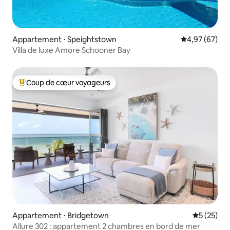
Appartement ⋅ Speightstown
Évaluation mo
4,97 (67)
Villa de luxe Amore Schooner Bay
Coup de cœur voyageurs
Coups de cœur voyageurs les plus appréciés
Appartement ⋅ Bridgetown
Évaluation
5 (25)
Allure 302 : appartement 2 chambres en bord de mer