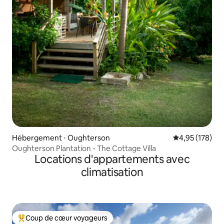
Hébergement ⋅ Oughterson
Évaluation moy
4,95 (178)
Oughterson Plantation - The Cottage Villa
Locations d'appartements avec
climatisation
Coup de cœur voyageurs
Coups de cœur voyageurs les plus appréciés