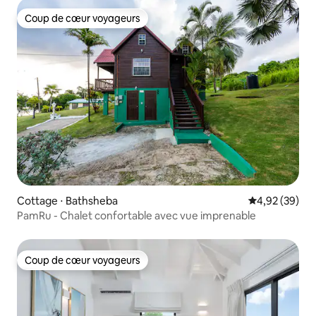
Coup de cœur voyageurs
Coup de cœur voyageurs
Cottage ⋅ Bathsheba
Évaluation mo
4,92 (39)
PamRu - Chalet confortable avec vue imprenable
Coup de cœur voyageurs
Coup de cœur voyageurs