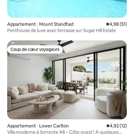
Appartement ⋅ Mount Standfast
Évaluation mo
4,98 (51)
Penthouse de luxe avec terrasse sur Sugar Hill Estate
Coup de cœur voyageurs
Coup de cœur voyageurs
Appartement ⋅ Lower Carlton
Évaluation mo
4,92 (12)
Villa moderne à Sorrente #8 – Côte ouest | À quelques