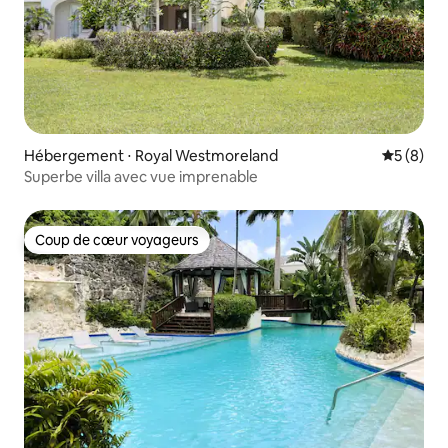
Hébergement ⋅ Royal Westmoreland
Évaluatio
5 (8)
Superbe villa avec vue imprenable
Coup de cœur voyageurs
Coup de cœur voyageurs