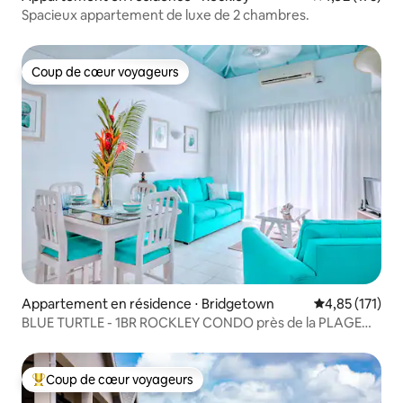
Spacieux appartement de luxe de 2 chambres.
Coup de cœur voyageurs
Coup de cœur voyageurs
Appartement en résidence ⋅ Bridgetown
Évaluation moy
4,85 (171)
BLUE TURTLE - 1BR ROCKLEY CONDO près de la PLAGE
avec PISCINE
Coup de cœur voyageurs
Coups de cœur voyageurs les plus appréciés