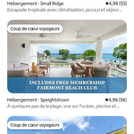
Hébergement ⋅ Small Ridge
Évaluation mo
4,98 (53)
Escapade tropicale avec climatisation, jacuzzi et séjour
détente
Coup de cœur voyageurs
Coup de cœur voyageurs
Hébergement ⋅ Speightstown
Évaluation mo
4,96 (56)
À quelques pas de la plage, vue sur l'océan, piscine et
accès au complexe hôtelier !
Coup de cœur voyageurs
Coup de cœur voyageurs