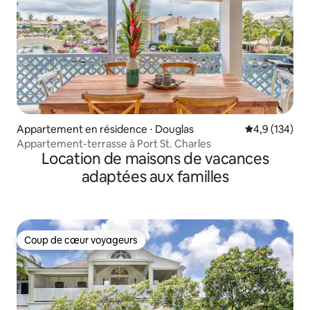
Appartement en résidence ⋅ Douglas
Évaluation mo
4,9 (134)
Appartement-terrasse à Port St. Charles
Location de maisons de vacances
adaptées aux familles
Coup de cœur voyageurs
Coup de cœur voyageurs