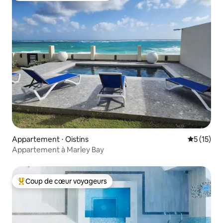
Appartement ⋅ Oistins
Évaluation
5 (15)
Appartement à Marley Bay
Coup de cœur voyageurs
Coups de cœur voyageurs les plus appréciés