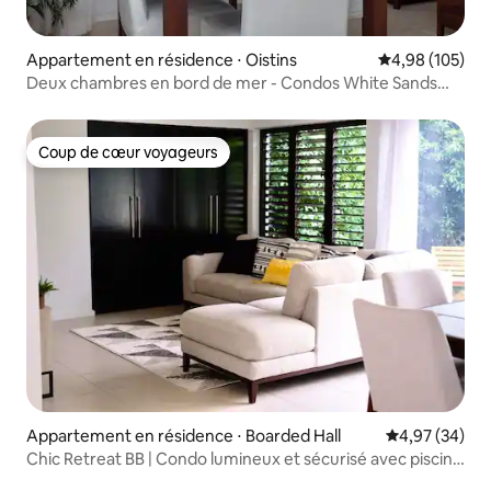
Appartement en résidence ⋅ Oistins
Évaluation moy
4,98 (105)
Deux chambres en bord de mer - Condos White Sands
Beach
Coup de cœur voyageurs
Coup de cœur voyageurs
Appartement en résidence ⋅ Boarded Hall
Évaluation mo
4,97 (34)
Chic Retreat BB | Condo lumineux et sécurisé avec piscine
+ climatisation