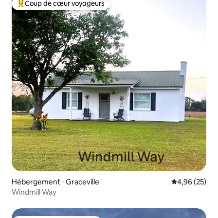
Coup de cœur voyageurs
Coups de cœur voyageurs les plus appréciés
Hébergement ⋅ Graceville
Évaluation mo
4,96 (25)
Windmill Way