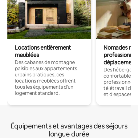
Locations entièrement
Nomades num
meublées
professionnel
déplacement
Des cabanes de montagne
paisibles aux appartements
Des hébergem
urbains pratiques, ces
confortables p
locations meublées offrent
professionnels
tous les équipements d'un
télétravail dis
logement standard.
et d'espaces de
Équipements et avantages des séjours
longue durée