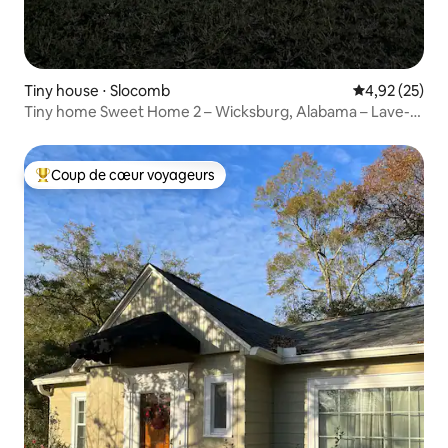
Tiny house ⋅ Slocomb
Évaluation mo
4,92 (25)
Tiny home Sweet Home 2 – Wicksburg, Alabama – Lave-
linge/sèche-linge !
Coup de cœur voyageurs
Coups de cœur voyageurs les plus appréciés