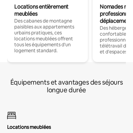
Locations entièrement
Nomades num
meublées
professionnel
déplacement
Des cabanes de montagne
paisibles aux appartements
Des hébergem
urbains pratiques, ces
confortables p
locations meublées offrent
professionnels
tous les équipements d'un
télétravail dis
logement standard.
et d'espaces de
Équipements et avantages des séjours
longue durée
Locations meublées