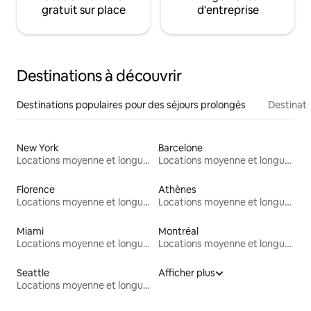
gratuit sur place
d'entreprise
Destinations à découvrir
Destinations populaires pour des séjours prolongés
Destinati
New York
Barcelone
Locations moyenne et longue durée
Locations moyenne et longue durée
Florence
Athènes
Locations moyenne et longue durée
Locations moyenne et longue durée
Miami
Montréal
Locations moyenne et longue durée
Locations moyenne et longue durée
Seattle
Afficher plus
Locations moyenne et longue durée