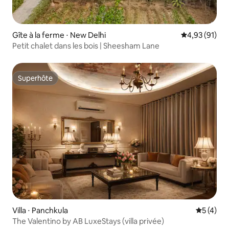
Gîte à la ferme ⋅ New Delhi
Évaluation mo
4,93 (91)
Petit chalet dans les bois | Sheesham Lane
Superhôte
Superhôte
Villa ⋅ Panchkula
Évaluatio
5 (4)
The Valentino by AB LuxeStays (villa privée)