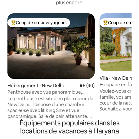
plus encore.
Coup de cœur voyageurs
Coup de cœur 
Coups de cœur voyageurs les plus appréciés
Coups de cœur vo
Villa ⋅ New Delhi
Escapade en famill
Hébergement ⋅ New Delhi
Évaluation moyenne sur la b
5 (40)
luxuriante de Shiv
Voulez-vous créer 
Penthouse avec vue panoramique,
famille, vos amis 
terrasse jardin 1bhk
Le penthouse est situé en plein cœur de
cœur de la nature 
New Delhi. Il dispose d'une chambre
Souhaitez-vous dé
spacieuse avec lit King Size et vue
idéal de charme et
panoramique. Salle de bain attenante.
monde avec toute
Équipements populaires dans les
Grand espace salon donnant sur le jardin
modernes ? Vous 
de la terrasse. L'appartement dispose
locations de vacances à Haryana
promener dans de 
d'une cuisine ouverte meublée. Le salon
des arbres fruitier