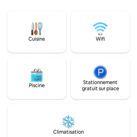
donne sur la pergola et le jardin en
paons ? Si OUI, al
terrasse. L'ensemble de l'expérience de
indépendant de 3 c
séjour offre un mélange interactif
Shiv Niwas, avec b
résistant aux intempéries, de l'intérieur à
terrasse sur le toi
l'extérieur. Il y a de nombreux sites
intelligentes, con
touristiques à proximité. L'espace est
dans toute la propr
conçu avec soin pour la facilité, la
Cuisine
Wifi
et cuisinières at
convivialité et le confort, tout en
ATTEND !
préservant l'intimité.
Stationnement
Piscine
gratuit sur place
Climatisation