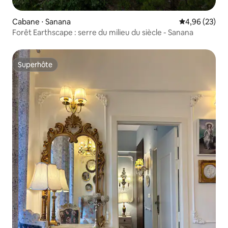
Cabane ⋅ Sanana
Évaluation mo
4,96 (23)
Forêt Earthscape : serre du milieu du siècle - Sanana
Superhôte
Superhôte