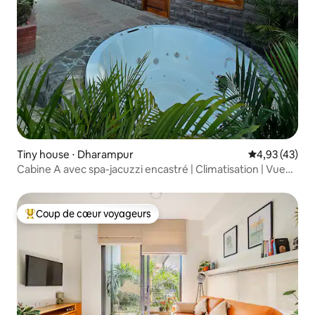
Tiny house ⋅ Dharampur
Évaluation mo
4,93 (43)
Cabine A avec spa-jacuzzi encastré | Climatisation | Vue
sur la vallée
Coup de cœur voyageurs
Coups de cœur voyageurs les plus appréciés