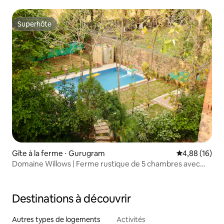
Superhôte
Superhôte
Gîte à la ferme ⋅ Gurugram
Évaluation mo
4,88 (16)
Domaine Willows | Ferme rustique de 5 chambres avec
piscine à Gurgaon
Destinations à découvrir
Autres types de logements
Activités