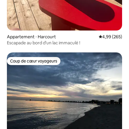
Appartement ⋅ Harcourt
Évaluation moy
4,99 (265)
Escapade au bord d'un lac immaculé !
Coup de cœur voyageurs
Coup de cœur voyageurs