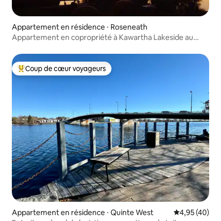
Appartement en résidence ⋅ Roseneath
Appartement en copropriété à Kawartha Lakeside au
Golden Beach Resort !
Coup de cœur voyageurs
Coups de cœur voyageurs les plus appréciés
Appartement en résidence ⋅ Quinte West
Évaluation mo
4,95 (40)