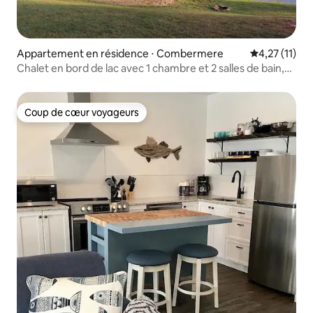
Appartement en résidence ⋅ Combermere
Évaluation m
4,27 (11)
Chalet en bord de lac avec 1 chambre et 2 salles de bain,
foyer extérieur
Coup de cœur voyageurs
Coup de cœur voyageurs