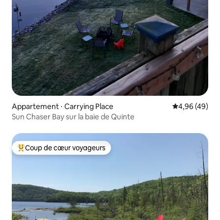
Appartement ⋅ Carrying Place
Évaluation mo
4,96 (49)
Sun Chaser Bay sur la baie de Quinte
Coup de cœur voyageurs
Coups de cœur voyageurs les plus appréciés