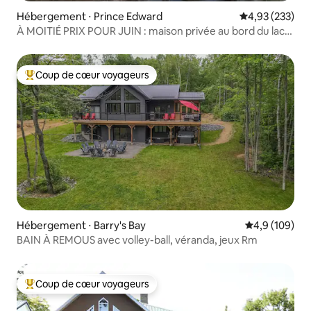
Hébergement ⋅ Prince Edward
Évaluation moy
4,93 (233)
À MOITIÉ PRIX POUR JUIN : maison privée au bord du lac
avec plage
Coup de cœur voyageurs
Coups de cœur voyageurs les plus appréciés
Hébergement ⋅ Barry's Bay
Évaluation mo
4,9 (109)
BAIN À REMOUS avec volley-ball, véranda, jeux Rm
Coup de cœur voyageurs
Coups de cœur voyageurs les plus appréciés