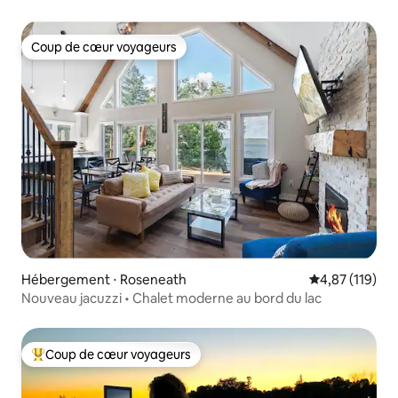
Coup de cœur voyageurs
Coup de cœur voyageurs
Hébergement ⋅ Roseneath
Évaluation moy
4,87 (119)
Nouveau jacuzzi • Chalet moderne au bord du lac
Coup de cœur voyageurs
Coups de cœur voyageurs les plus appréciés