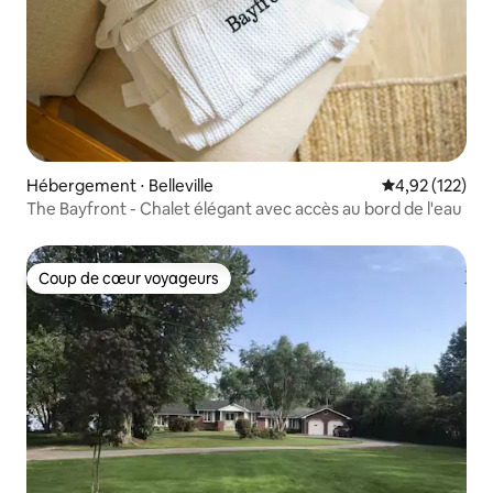
Hébergement ⋅ Belleville
Évaluation moy
4,92 (122)
The Bayfront - Chalet élégant avec accès au bord de l'eau
Coup de cœur voyageurs
Coup de cœur voyageurs