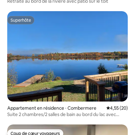
Retraite au bord de la rivière avec patio sur le toit
Superhôte
Superhôte
Appartement en résidence ⋅ Combermere
Évaluation mo
4,55 (20)
Suite 2 chambres/2 salles de bain au bord du lac avec
plage et foyer
Coup de cœur voyageurs