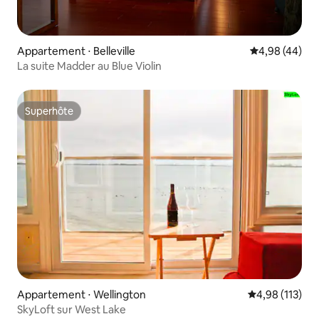
Appartement ⋅ Belleville
Évaluation mo
4,98 (44)
La suite Madder au Blue Violin
Superhôte
Superhôte
Appartement ⋅ Wellington
Évaluation moy
4,98 (113)
SkyLoft sur West Lake