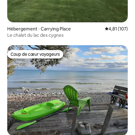
Hébergement ⋅ Carrying Place
Évaluation moy
4,81 (107)
Le chalet du lac des cygnes
Coup de cœur voyageurs
Coup de cœur voyageurs