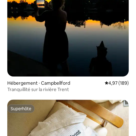
Hébergement ⋅ Campbellford
Évaluation moy
4,97 (189)
Tranquillité sur la rivière Trent
Superhôte
Superhôte