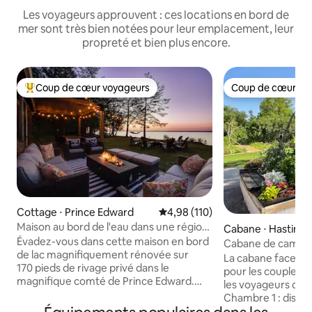
Les voyageurs approuvent : ces locations en bord de
mer sont très bien notées pour leur emplacement, leur
propreté et bien plus encore.
Coup de cœur voyageurs
Coup de cœur vo
Coups de cœur voyageurs les plus appréciés
Coup de cœur vo
Cottage ⋅ Prince Edward
Évaluation moyenne sur la base 
4,98 (110)
Maison au bord de l'eau dans une région
Cabane ⋅ Hastings
vinicole avec SAUNA et JACUZZI
Évadez-vous dans cette maison en bord
Cabane de campag
de lac magnifiquement rénovée sur
rivière Trent
La cabane face à la 
170 pieds de rivage privé dans le
pour les couples, l
magnifique comté de Prince Edward.
les voyageurs d'aff
Profitez de notre nouveau sauna
Chambre 1 : dispos
panoramique, de notre jacuzzi et de
un lit simple au-d