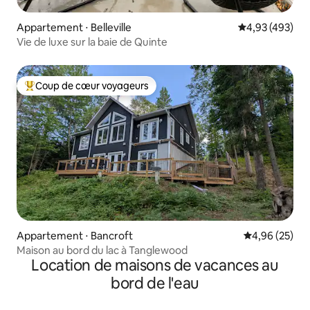
Appartement ⋅ Belleville
Évaluation moy
4,93 (493)
Vie de luxe sur la baie de Quinte
Coup de cœur voyageurs
Coups de cœur voyageurs les plus appréciés
Appartement ⋅ Bancroft
Évaluation mo
4,96 (25)
Maison au bord du lac à Tanglewood
Location de maisons de vacances au
bord de l'eau