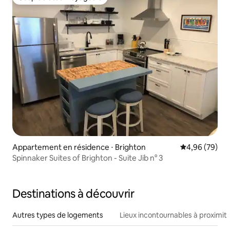
Coup de cœur voyageurs
Appartement en résidence ⋅ Brighton
Évaluation mo
4,96 (79)
Spinnaker Suites of Brighton - Suite Jib n° 3
Destinations à découvrir
Autres types de logements
Lieux incontournables à proximit