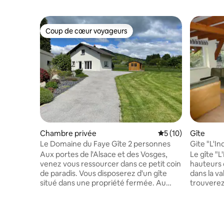
Coup de cœur voyageurs
Coup de cœur voyageurs
Chambre privée
Évaluation moyenne
5 (10)
Gîte
Le Domaine du Faye Gîte 2 personnes
Gite "L'In
étoiles
Aux portes de l'Alsace et des Vosges,
Le gîte "L
venez vous ressourcer dans ce petit coin
hauteurs 
de paradis. Vous disposerez d'un gîte
dans la va
situé dans une propriété fermée. Au
trouverez 
RDC: toilettes, cuisine équipée, coin
lisière de 
salon équipé d'un téléviseur et d'un
nature et
canapé-lit. A l'étage: un lit de 160, une
magasins I
douche, meuble vasque et toilettes. A
groupes d'amis, ra