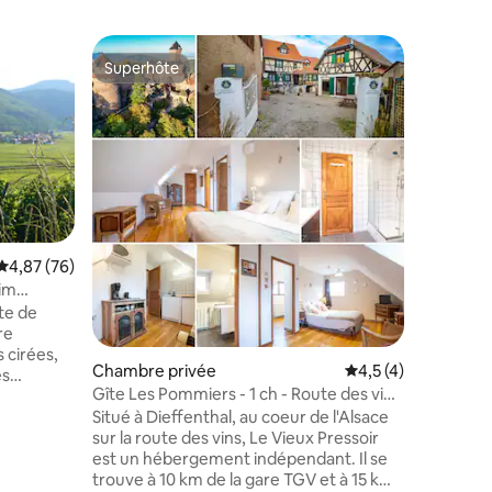
Superhôte
Superhô
Superhôte
Superhô
Évaluation moyenne sur la base de 76 commentaires : 4,87 sur 5
4,87 (76)
eim
ntaires : 4,81 sur 5
îte de
re
 cirées,
Chambre privée
Évaluation moyenne 
4,5 (4)
Chambre
es
Gîte Les Pommiers - 1 ch - Route des vins
Gîte les 
Alsace
des vins
Situé à Dieffenthal, au coeur de l'Alsace
Situé à D
nette,
sur la route des vins, Le Vieux Pressoir
sur la ro
s avec
est un hébergement indépendant. Il se
est un hé
e Notre
trouve à 10 km de la gare TGV et à 15 km
trouve à 
u coeur du