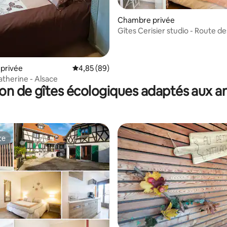
Chambre privée
Gîtes Cerisier studio - Route de
Alsace
privée
Évaluation moyenne sur la base de 89 commen
4,85 (89)
atherine - Alsace
on de gîtes écologiques adaptés aux 
te
te