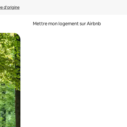
ue d'origine
Mettre mon logement sur Airbnb
sant glisser.