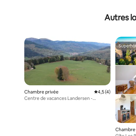
Autres l
Superhô
Superhô
Chambre privée
Évaluation moyenne 
4,5 (4)
Centre de vacances Landersen -
chambre 2 à 4 lits
Chambre 
Gîte Les 