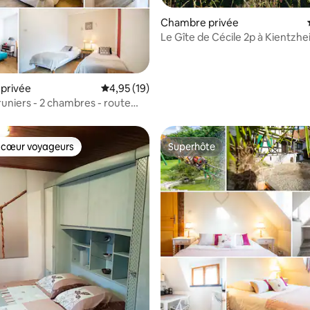
Chambre privée
Le Gîte de Cécile 2p à Kientzh
Kaysersberg
sur la base de 4 commentaires : 4,5 sur 5
privée
Évaluation moyenne sur la base de 19 comme
4,95 (19)
runiers - 2 chambres - route
 cœur voyageurs
Superhôte
 cœur voyageurs
Superhôte
r la base de 16 commentaires : 4,81 sur 5