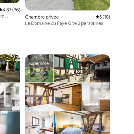
Évaluation moyenne sur la base de 76 commentaires : 4,87 sur 5
4,87 (76)
eim
Chambre privée
Évaluation moyenne
5 (10)
Le Domaine du Faye Gîte 2 personnes
ntaires : 4,95 sur 5
Superhôte
Superhôte