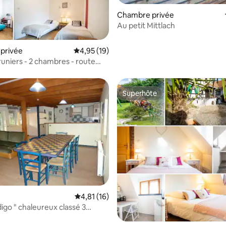
Chambre privée
Au petit Mittlach
sur la base de 4 commentaires : 4,5 sur 5
privée
Évaluation moyenne sur la base de 19 comme
4,95 (19)
runiers - 2 chambres - route
Superhôte
Superhôte
 sur la base de 10 commentaires : 5 sur 5
Évaluation moyenne sur la base de 16 comme
4,81 (16)
digo " chaleureux classé 3