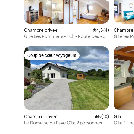
Chambre privée
Évaluation moyenne 
4,5 (4)
Chambre 
Gîte Les Pommiers - 1 ch - Route des vins
Gîte les P
Alsace
des vins
Coup de cœur voyageurs
Coup de cœur voyageurs
Chambre privée
Évaluation moyenne
5 (10)
Gîte
Le Domaine du Faye Gîte 2 personnes
Gite "L'In
étoiles