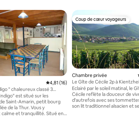
Coup de cœur voyageurs
Coup de cœur voyageurs
Chambre privée
Le Gîte de Cécile 2p à Kientzh
 sur la base de 10 commentaires : 5 sur 5
Évaluation moyenne sur la base de 16 comme
4,81 (16)
Kaysersberg
Eclairé par le soleil matinal, le G
digo " chaleureux classé 3
Cécile reflète la douceur de viv
'Indigo" est situé sur les
d'autrefois avec ses tommettes
de Saint-Amarin, petit bourg
son lit traditionnel alsacien et s
llée de la Thur. Vous y
meubles anciens. Gîte studio 2
calme et tranquillité. Situé en
personnes au rdch avec kitche
forêt, il est près de la nature
coin repas, douche et wc privé
 proche également des
accès à une jolie cour intérieur
déal pour les familles,petits
maison alsacienne est située a
ndonneurs et