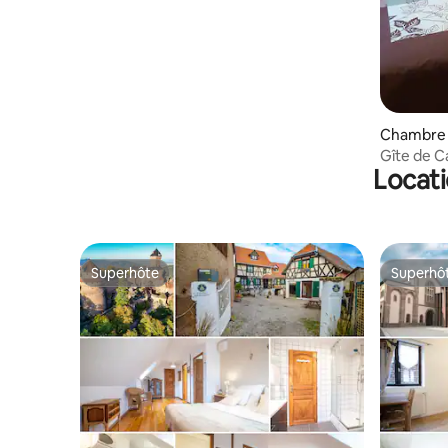
étoiles
Chambre 
Gîte de C
Locati
Superhôte
Superhô
Superhôte
Superhô