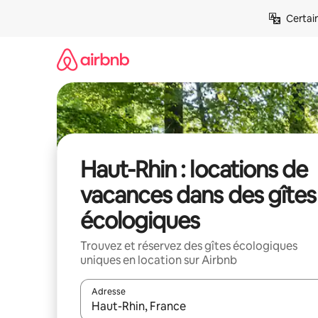
Aller
Certai
directement
au
contenu
Haut-Rhin : locations de
vacances dans des gîtes
écologiques
Trouvez et réservez des gîtes écologiques
uniques en location sur Airbnb
Adresse
Lorsque les résultats s'affichent, utilisez les flèc