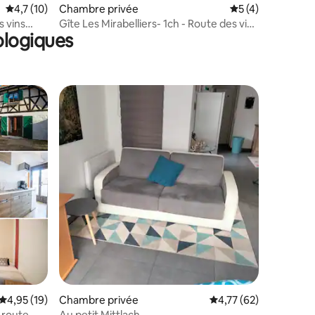
Évaluation moyenne sur la base de 10 commentaires : 4,7 sur 5
4,7 (10)
Chambre privée
Évaluation moyenn
5 (4)
s vins
Gîte Les Mirabelliers- 1ch - Route des vins
ologiques
Alsace
entaires : 4,5 sur 5
Évaluation moyenne sur la base de 19 commentaires : 4,95 sur 5
4,95 (19)
Chambre privée
Évaluation moyenne su
4,77 (62)
- route
Au petit Mittlach