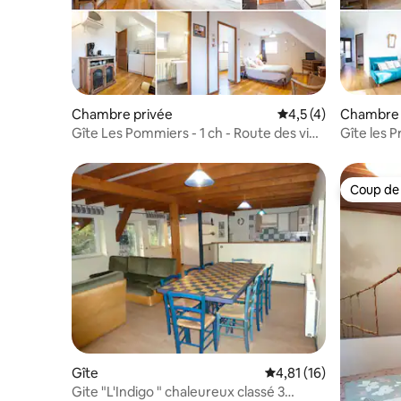
Chambre privée
Évaluation moyenne 
4,5 (4)
Chambre 
Gîte Les Pommiers - 1 ch - Route des vins
Gîte les P
Alsace
des vins
Coup de
Coup de
Gîte
Évaluation moyenne su
4,81 (16)
Gite "L'Indigo " chaleureux classé 3