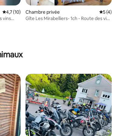
Évaluation moyenne sur la base de 10 commentaires : 4,7 sur 5
4,7 (10)
Chambre privée
Évaluation moyenn
5 (4)
s vins
Gîte Les Mirabelliers- 1ch - Route des vins
Alsace
taires : 4,85 sur 5
animaux